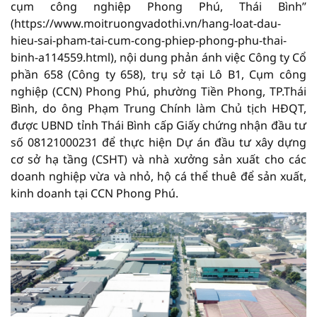
cụm công nghiệp Phong Phú, Thái Bình”
(https://www.moitruongvadothi.vn/hang-loat-dau-
hieu-sai-pham-tai-cum-cong-phiep-phong-phu-thai-
binh-a114559.html), nội dung phản ánh việc Công ty Cổ
phần 658 (Công ty 658), trụ sở tại Lô B1, Cụm công
nghiệp (CCN) Phong Phú, phường Tiền Phong, TP.Thái
Bình, do ông Phạm Trung Chính làm Chủ tịch HĐQT,
được UBND tỉnh Thái Bình cấp Giấy chứng nhận đầu tư
số 08121000231 để thực hiện Dự án đầu tư xây dựng
cơ sở hạ tầng (CSHT) và nhà xưởng sản xuất cho các
doanh nghiệp vừa và nhỏ, hộ cá thể thuê để sản xuất,
kinh doanh tại CCN Phong Phú.