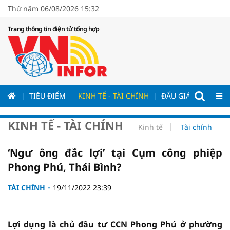
Thứ năm 06/08/2026 15:32
Trang thông tin điện tử tổng hợp
ƯƠNG
TIÊU ĐIỂM
KINH TẾ - TÀI CHÍNH
ĐẤU GIÁ - ĐẤU THẦ
KINH TẾ - TÀI CHÍNH
Kinh tế
Tài chính
‘Ngư ông đắc lợi’ tại Cụm công phiệp
Phong Phú, Thái Bình?
TÀI CHÍNH
19/11/2022 23:39
Lợi dụng là chủ đầu tư CCN Phong Phú ở phường