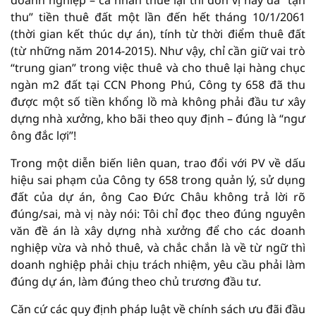
doanh nghiệp – cá nhân thuê lại thì đơn vị này đã “tận
thu” tiền thuê đất một lần đến hết tháng 10/1/2061
(thời gian kết thúc dự án), tính từ thời điểm thuê đất
(từ những năm 2014-2015). Như vậy, chỉ cần giữ vai trò
“trung gian” trong việc thuê và cho thuê lại hàng chục
ngàn m2 đất tại CCN Phong Phú, Công ty 658 đã thu
được một số tiền khổng lồ mà không phải đầu tư xây
dựng nhà xưởng, kho bãi theo quy định – đúng là “ngư
ông đắc lợi”!
Trong một diễn biến liên quan, trao đổi với PV về dấu
hiệu sai phạm của Công ty 658 trong quản lý, sử dụng
đất của dự án, ông Cao Đức Châu không trả lời rõ
đúng/sai, mà vị này nói: Tôi chỉ đọc theo đúng nguyên
văn đề án là xây dựng nhà xưởng để cho các doanh
nghiệp vừa và nhỏ thuê, và chắc chắn là về từ ngữ thì
doanh nghiệp phải chịu trách nhiệm, yêu cầu phải làm
đúng dự án, làm đúng theo chủ trương đầu tư.
Căn cứ các quy định pháp luật về chính sách ưu đãi đầu