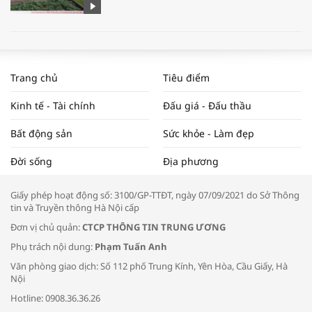
WORLDBANK DỰ BÁO KINH TẾ VIỆT
NAM NĂM 2024 VÀ NĂM 2025 | NHỊP
Trang chủ
Tiêu điểm
ĐẬP THỊ TRƯỜNG #62
Kinh tế - Tài chính
Đấu giá - Đấu thầu
Bất động sản
Sức khỏe - Làm đẹp
Tọa đàm “Xúc tiến thương mại: Khơi
Đời sống
Địa phương
thông đầu ra cho sản phẩm OCOP”
Giấy phép hoạt động số: 3100/GP-TTĐT, ngày 07/09/2021 do Sở Thông
tin và Truyền thông Hà Nội cấp
Đơn vị chủ quản:
CTCP THÔNG TIN TRUNG ƯƠNG
Phụ trách nội dung:
Phạm Tuấn Anh
Bác sĩ tư vấn cách phòng tránh bệnh
Văn phòng giao dịch: Số 112 phố Trung Kính, Yên Hòa, Cầu Giấy, Hà
đường hô hấp trong thời tiết giao mùa
Nội
Hotline: 0908.36.36.26