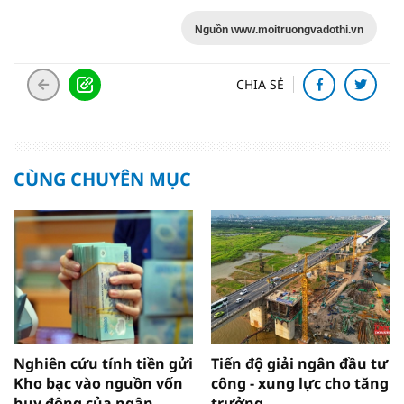
Nguồn www.moitruongvadothi.vn
CHIA SẺ
CÙNG CHUYÊN MỤC
Nghiên cứu tính tiền gửi
Tiến độ giải ngân đầu tư
Kho bạc vào nguồn vốn
công - xung lực cho tăng
huy động của ngân
trưởng