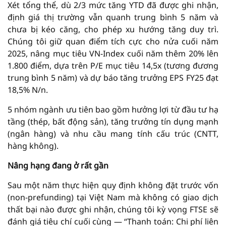
Xét tổng thể, dù 2/3 mức tăng YTD đã được ghi nhận,
định giá thị trường vẫn quanh trung bình 5 năm và
chưa bị kéo căng, cho phép xu hướng tăng duy trì.
Chúng tôi giữ quan điểm tích cực cho nửa cuối năm
2025, nâng mục tiêu VN-Index cuối năm thêm 20% lên
1.800 điểm, dựa trên P/E mục tiêu 14,5x (tương đương
trung bình 5 năm) và dự báo tăng trưởng EPS FY25 đạt
18,5% N/n.
5 nhóm ngành ưu tiên bao gồm hưởng lợi từ đầu tư hạ
tầng (thép, bất động sản), tăng trưởng tín dụng mạnh
(ngân hàng) và nhu cầu mang tính cấu trúc (CNTT,
hàng không).
Nâng hạng đang ở rất gần
Sau một năm thực hiện quy định không đặt trước vốn
(non-prefunding) tại Việt Nam mà không có giao dịch
thất bại nào được ghi nhận, chúng tôi kỳ vọng FTSE sẽ
đánh giá tiêu chí cuối cùng — “Thanh toán: Chi phí liên