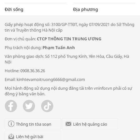
Tọa đàm “Xúc tiến thương mại: Khơi
Đời sống
Địa phương
thông đầu ra cho sản phẩm OCOP”
Giấy phép hoạt động số: 3100/GP-TTĐT, ngày 07/09/2021 do Sở Thông
tin và Truyền thông Hà Nội cấp
Đơn vị chủ quản:
CTCP THÔNG TIN TRUNG ƯƠNG
Phụ trách nội dung:
Phạm Tuấn Anh
Bác sĩ tư vấn cách phòng tránh bệnh
Văn phòng giao dịch: Số 112 phố Trung Kính, Yên Hòa, Cầu Giấy, Hà
đường hô hấp trong thời tiết giao mùa
Nội
Hotline: 0908.36.36.26
Email: kinhtevamoitruong6666@gmail.com
Mọi hành động sử dụng nội dung đăng tải trên vninfor.vn phải có sự
đồng ý bằng văn bản.
Trao yêu thương cho em
Thông tin tòa soạn
Liên hệ quảng cáo
Liên hệ gửi bài