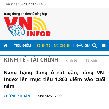
Chủ nhật 09/08/2026 14:30
Trang thông tin điện tử tổng hợp
ƯƠNG
TIÊU ĐIỂM
KINH TẾ - TÀI CHÍNH
ĐẤU GIÁ - ĐẤU THẦ
KINH TẾ - TÀI CHÍNH
Kinh tế
Tài chính
Nâng hạng đang ở rất gần, nâng VN-
Index lên mục tiêu 1.800 điểm vào cuối
năm
CHỨNG KHOÁN
15/08/2025 17:00