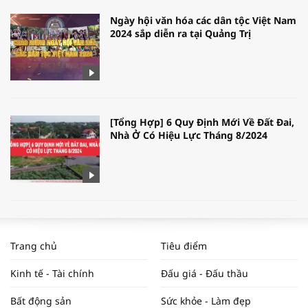
Ngày hội văn hóa các dân tộc Việt Nam
2024 sắp diễn ra tại Quảng Trị
[Tổng Hợp] 6 Quy Định Mới Về Đất Đai,
Nhà Ở Có Hiệu Lực Tháng 8/2024
WORLDBANK DỰ BÁO KINH TẾ VIỆT
NAM NĂM 2024 VÀ NĂM 2025 | NHỊP
Trang chủ
Tiêu điểm
ĐẬP THỊ TRƯỜNG #62
Kinh tế - Tài chính
Đấu giá - Đấu thầu
Bất động sản
Sức khỏe - Làm đẹp