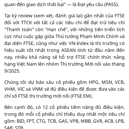
quan đến giao dịch thất bại” — là Đạt yêu cầu (PASS).
Tại kỳ review (xem xét, đánh giá lại) gần nhất của FTSE
đối với TTCK với tất cả các tiêu chí để đạt trừ tiêu chí
"Thanh toán" còn "Hạn chế", với những tiến triển tích
cực như cuộc gặp giữa Thủ tướng Phạm Minh Chính và
đại diện FTSE, cũng như việc VN-Index là thị trường có
hiệu suất tốt nhất trong ASEAN tính từ đầu năm đến
nay, nhiều khả năng sẽ hỗ trợ FTSE chính thức nâng
hạng Việt Nam lên nhóm Thị trường Mới nổi vào tháng
9/2025.
Chúng tôi dự báo sáu cổ phiếu gồm HPG, MSN, VCB,
VHM, VIC và VNM sẽ đủ điều kiện để được đưa vào các
chỉ số FTSE thị trường mới nổi (FTSE EM).
Bên cạnh đó, có 12 cổ phiếu tiềm năng đủ điều kiện,
trong đó mỗi cổ phiếu chỉ thiếu duy nhất một tiêu chí
gồm: BID, FPT, CTG, TCB, GAS, VPB, MBB, GVR, ACB, LPB,
SAB, STB.