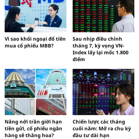
Vì sao khối ngoại đổ tiền
Sau nhịp điều chỉnh
mua cổ phiếu MBB?
tháng 7, kỳ vọng VN-
Index lấy lại mốc 1.800
điểm
Nâng nới trần giới hạn
Chiến lược các tháng
tiền gửi, cổ phiếu ngân
cuối năm: Mở ra chu kỳ
hàng sẽ thăng hoa?
đầu tư dài hạn