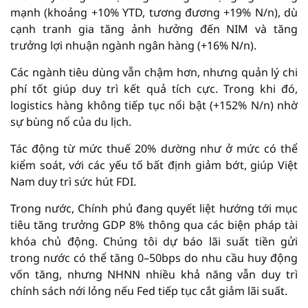
mạnh (khoảng +10% YTD, tương đương +19% N/n), dù
cạnh tranh gia tăng ảnh hưởng đến NIM và tăng
trưởng lợi nhuận ngành ngân hàng (+16% N/n).
Các ngành tiêu dùng vẫn chậm hơn, nhưng quản lý chi
phí tốt giúp duy trì kết quả tích cực. Trong khi đó,
logistics hàng không tiếp tục nổi bật (+152% N/n) nhờ
sự bùng nổ của du lịch.
Tác động từ mức thuế 20% dường như ở mức có thể
kiểm soát, với các yếu tố bất định giảm bớt, giúp Việt
Nam duy trì sức hút FDI.
Trong nước, Chính phủ đang quyết liệt hướng tới mục
tiêu tăng trưởng GDP 8% thông qua các biện pháp tài
khóa chủ động. Chúng tôi dự báo lãi suất tiền gửi
trong nước có thể tăng 0–50bps do nhu cầu huy động
vốn tăng, nhưng NHNN nhiều khả năng vẫn duy trì
chính sách nới lỏng nếu Fed tiếp tục cắt giảm lãi suất.