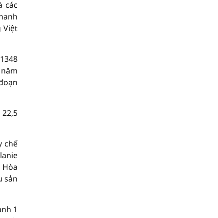
à các
Thanh
 Việt
 1348
2 năm
 đoạn
 22,5
y chế
lanie
à Hòa
u sản
ành 1