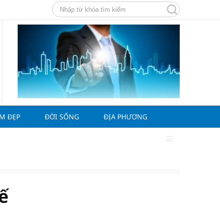
ÀM ĐẸP
ĐỜI SỐNG
ĐỊA PHƯƠNG
ế