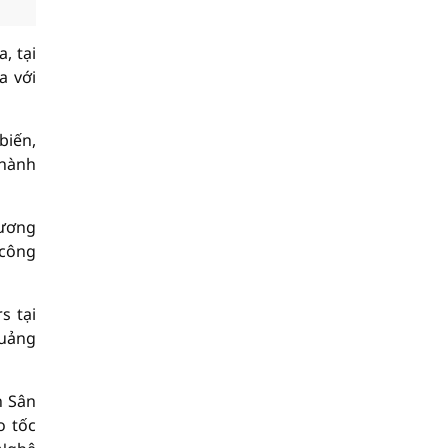
, tại
a với
biến,
thành
Dương
 công
s tại
Quảng
n Sân
o tốc