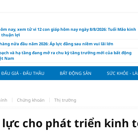
hôm nay, xem tử vi 12 con giáp hôm nay ngày 8/8/2026: Tuổi Mão kinh
 thuận lợi
àng nửa đầu năm 2026: Áp lực đằng sau niềm vui lãi lớn
oạch và hạ tầng đang mở ra chu kỳ tăng trưởng mới của bất động
iệt Nam
ất giảm 30% thuế cho hộ, cá nhân kinh doanh, doanh nghiệp thu
0 tỷ đồng
ĐẤU GIÁ - ĐẤU THẦU
BẤT ĐỘNG SẢN
SỨC KHỎE - L
ng hôm nay 7/8: Thị trường lặng sóng
y mua nhà tăng cao, thị trường đối mặt sức ép thanh khoản
người trẻ quốc tế xem Phú Quốc là “thiên đường lập nghiệp”
hính
Chứng khoán
Thị trường
g vụ Rodri mở đường cho Man Utd sở hữu tiền vệ báu vật của
lona
lực cho phát triển kinh t
ách thức đối với tham vọng công nghệ của Đông Nam Á
òng đấu giá 57 lô đất tại phường Kiến An, với giá khởi điểm từ 18
 đồng/m2