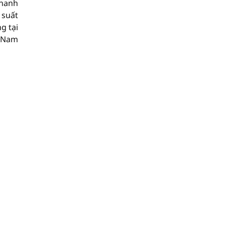
thanh
 suất
g tại
à Nam