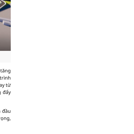
 tăng
trình
ay từ
g đẩy
n đầu
rọng,