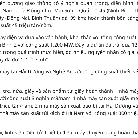
n đường giao thông có ý nghĩa quan trọng, điển hình l
– Nam phía Đông như: Mai Sơn – Quốc lộ 45 (Ninh Bình, 
ây (Đồng Nai, Bình Thuận) dài 99 km; hoàn thành bến cảng
 suất 45 triệu tấn/năm.
y điện và đưa vào vận hành, khai thác với tổng công suất
i Bình 2 với công suất 1.200 MW. Đây là dự án đã trải qua 1
 trong quá trình thực hiện, do nhiều nguyên nhân có giai
ay đã được "hồi sinh".
ay tại Hải Dương và Nghệ An với tổng công suất thiết kế
 tre, nứa, giấy và sản phẩm từ giấy hoàn thành 1 nhà má
ới công suất 3 nghìn m3/năm; 1 nhà máy sản xuất giấy me
0 triệu tấn/năm; 2 nhà máy sản xuất bao bì tại Hải Dương v
 nhà máy sản xuất túi xách ở Hà Nam với công suất 300 triệ
 linh kiện điện tử, thiết bị điện, máy chuyên dụng hoàn th