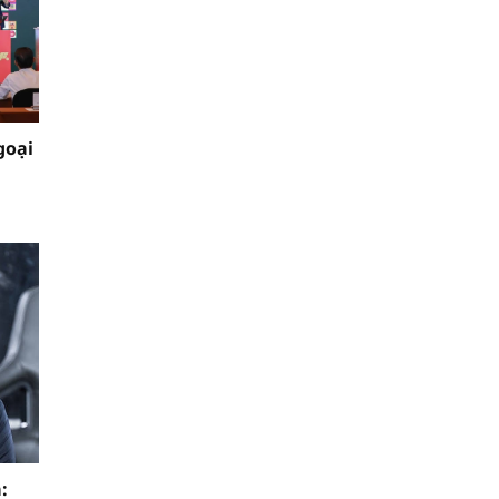
goại
: