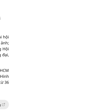
i
i hội
 ảnh;
g Hội
 đại,
TPHCM
 Hình
từ 36
n