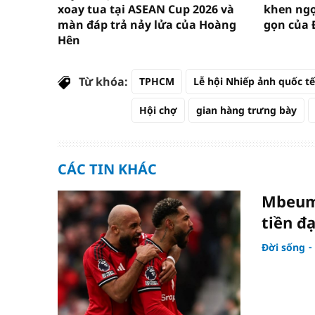
xoay tua tại ASEAN Cup 2026 và
khen ngợ
màn đáp trả nảy lửa của Hoàng
gọn của 
Hên
Từ khóa:
TPHCM
Lễ hội Nhiếp ảnh quốc tế
Hội chợ
gian hàng trưng bày
CÁC TIN KHÁC
Mbeumo
tiền đ
Đời sống