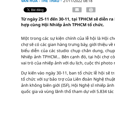
VĂN HÓA - THỂ THAO
21/11/2022 08:18
Từ ngày 25-11 đến 30-11, tại TPHCM sẽ diễn r
hợp cùng Hội Nhiếp ảnh TPHCM tổ chức.
Một trong các sự kiện chính của lễ hội là Hội c
chợ sẽ có các gian hàng trưng bày, giới thiệu v
biểu diễn của các studio chụp chân dung, chụp 
Nhiếp ảnh TPHCM… Bên cạnh đó, tại hội chợ cò
vai trò của nhiếp ảnh với du lịch, cuộc thi phot
Dự kiến vào ngày 30-11, ban tổ chức lễ hội sẽ 
tổ chức với sự bảo trợ của Liên đoàn Nghệ thuật
ảnh không biên giới (ISF), Hội Nghệ sĩ nhiếp ảnh
quốc gia và vùng lãnh thổ tham dự với 5.834 tá