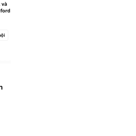
 và
mford
hội
n