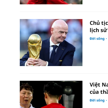
Chủ tị
lịch s
Đời sống
Việt N
của th
Đời sống