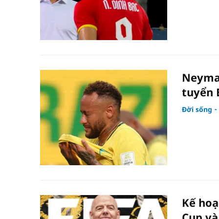
Neymar 
tuyển 
Đời sống
Kế hoạ
Cup và