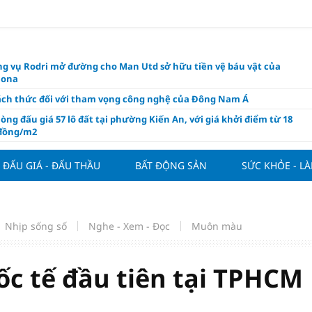
g vụ Rodri mở đường cho Man Utd sở hữu tiền vệ báu vật của
lona
ách thức đối với tham vọng công nghệ của Đông Nam Á
òng đấu giá 57 lô đất tại phường Kiến An, với giá khởi điểm từ 18
 đồng/m2
t nghỉ 4 ngày liên tục dịp Ngày Văn hóa Việt Nam 2026
ĐẤU GIÁ - ĐẤU THẦU
BẤT ĐỘNG SẢN
SỨC KHỎE - L
khóa” triển khai ESG thực chất
ch Việt Nam đạt 56% mục tiêu đón khách quốc tế năm 2026
ue 2026/27 nới suất ngoại binh
Nhịp sống số
Nghe - Xem - Đọc
Muôn màu
thiện quy định người nước ngoài sở hữu nhà ở
hôm nay, xem tử vi 12 con giáp hôm nay ngày 7/8/2026: Tuổi Thân làm
chăm chỉ
ốc tế đầu tiên tại TPHCM
 đề xuất chỉ áp dụng thời hạn sử dụng chung cư theo niên hạn với
 xây mới