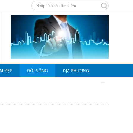
ÀM ĐẸP
ĐỜI SỐNG
ĐỊA PHƯƠNG