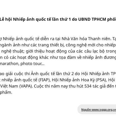
a Lễ hội Nhiếp ảnh quốc tế lần thứ 1 do UBND TPHCM phố
hợ Nhiếp ảnh quốc tế diễn ra tại Nhà Văn hóa Thanh niên. Tạ
ề ngành ảnh như các trang thiết bị, công nghệ mới cho nhiếp
nghệ thuật; giới thiệu hoạt động của các câu lạc bộ tron
n có các hoạt động khác như tọa đàm về nhiếp ảnh đương
o marathon, photo tour…
trao giải cuộc thi Ảnh quốc tế lần thứ 2 do Hội Nhiếp ảnh 
 nhiếp ảnh quốc tế (FIAP), Hội Nhiếp ảnh Hoa Kỳ (PSA), Hội
 Việt Nam (VAPA). Cuộc thi năm nay thu hút 534 tác giả đến 
c phẩm.
Nguồn www.sggp.org.v