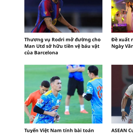
Thương vụ Rodri mở đường cho
Đề xuất n
Man Utd sở hữu tiền vệ báu vật
Ngày Văn
của Barcelona
Tuyển Việt Nam tính bài toán
ASEAN Cu