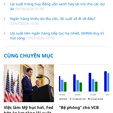
Lãi suất trong huy động vốn xanh hay tài trợ cho các dự
án
09/08/2026 07:00
Ngân hàng thiếu dư địa vốn, lãi suất sẽ đi về đâu?
23/07/2026 15:00
Lãi suất liên ngân hàng tiếp tục hạ nhiệt, NHNN duy trì
hút ròng
15/07/2026 07:00
CÙNG CHUYÊN MỤC
Việc làm Mỹ hụt hơi, Fed
“Bệ phóng” cho VCB
bớt áp lực tăng lãi suất