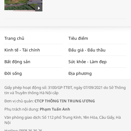
WORLDBANK DỰ BÁO KINH TẾ VIỆT
NAM NĂM 2024 VÀ NĂM 2025 | NHỊP
Trang chủ
Tiêu điểm
ĐẬP THỊ TRƯỜNG #62
Kinh tế - Tài chính
Đấu giá - Đấu thầu
Bất động sản
Sức khỏe - Làm đẹp
Tọa đàm “Xúc tiến thương mại: Khơi
Đời sống
Địa phương
thông đầu ra cho sản phẩm OCOP”
Giấy phép hoạt động số: 3100/GP-TTĐT, ngày 07/09/2021 do Sở Thông
tin và Truyền thông Hà Nội cấp
Đơn vị chủ quản:
CTCP THÔNG TIN TRUNG ƯƠNG
Phụ trách nội dung:
Phạm Tuấn Anh
Bác sĩ tư vấn cách phòng tránh bệnh
Văn phòng giao dịch: Số 112 phố Trung Kính, Yên Hòa, Cầu Giấy, Hà
đường hô hấp trong thời tiết giao mùa
Nội
Hotline: 0908.36.36.26