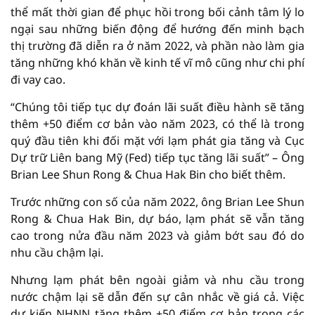
thể mất thời gian để phục hồi trong bối cảnh tâm lý lo
ngại sau những biến động để hướng đến minh bạch
thị trường đã diễn ra ở năm 2022, và phần nào làm gia
tăng những khó khăn về kinh tế vĩ mô cũng như chi phí
đi vay cao.
“Chúng tôi tiếp tục dự đoán lãi suất điều hành sẽ tăng
thêm +50 điểm cơ bản vào năm 2023, có thể là trong
quý đầu tiên khi đối mặt với lạm phát gia tăng và Cục
Dự trữ Liên bang Mỹ (Fed) tiếp tục tăng lãi suất” – Ông
Brian Lee Shun Rong & Chua Hak Bin cho biết thêm.
Trước những con số của năm 2022, ông Brian Lee Shun
Rong & Chua Hak Bin, dự báo, lạm phát sẽ vẫn tăng
cao trong nửa đầu năm 2023 và giảm bớt sau đó do
nhu cầu chậm lại.
Nhưng lạm phát bên ngoài giảm và nhu cầu trong
nước chậm lại sẽ dẫn đến sự cân nhắc về giá cả. Việc
dự kiến NHNN tăng thêm +50 điểm cơ bản trong các