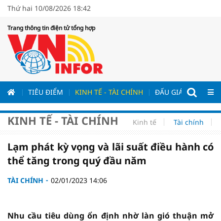
Thứ hai 10/08/2026 18:42
Trang thông tin điện tử tổng hợp
ƯƠNG
TIÊU ĐIỂM
KINH TẾ - TÀI CHÍNH
ĐẤU GIÁ - ĐẤU THẦ
KINH TẾ - TÀI CHÍNH
Kinh tế
Tài chính
Lạm phát kỳ vọng và lãi suất điều hành có
thể tăng trong quý đầu năm
TÀI CHÍNH
02/01/2023 14:06
Nhu cầu tiêu dùng ổn định nhờ làn gió thuận mở