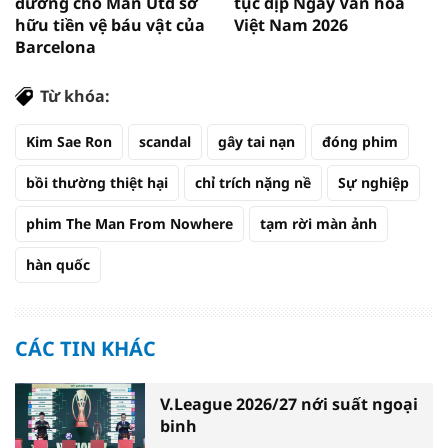
đường cho Man Utd sở
tục dịp Ngày Văn hóa
hữu tiền vệ báu vật của
Việt Nam 2026
Barcelona
Từ khóa:
Kim Sae Ron
scandal
gây tai nạn
đóng phim
bồi thường thiệt hại
chỉ trích nặng nề
Sự nghiệp
phim The Man From Nowhere
tạm rời màn ảnh
hàn quốc
CÁC TIN KHÁC
V.League 2026/27 nới suất ngoại
binh