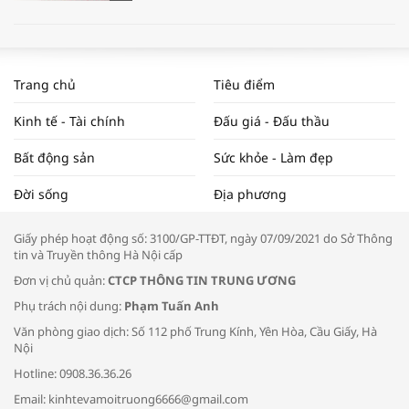
WORLDBANK DỰ BÁO KINH TẾ VIỆT
NAM NĂM 2024 VÀ NĂM 2025 | NHỊP
Trang chủ
Tiêu điểm
ĐẬP THỊ TRƯỜNG #62
Kinh tế - Tài chính
Đấu giá - Đấu thầu
Bất động sản
Sức khỏe - Làm đẹp
Tọa đàm “Xúc tiến thương mại: Khơi
Đời sống
Địa phương
thông đầu ra cho sản phẩm OCOP”
Giấy phép hoạt động số: 3100/GP-TTĐT, ngày 07/09/2021 do Sở Thông
tin và Truyền thông Hà Nội cấp
Đơn vị chủ quản:
CTCP THÔNG TIN TRUNG ƯƠNG
Phụ trách nội dung:
Phạm Tuấn Anh
Bác sĩ tư vấn cách phòng tránh bệnh
Văn phòng giao dịch: Số 112 phố Trung Kính, Yên Hòa, Cầu Giấy, Hà
đường hô hấp trong thời tiết giao mùa
Nội
Hotline: 0908.36.36.26
Email: kinhtevamoitruong6666@gmail.com