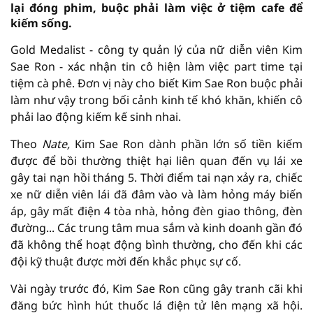
lại đóng phim, buộc phải làm việc ở tiệm cafe để
kiếm sống.
Gold Medalist - công ty quản lý của nữ diễn viên Kim
Sae Ron - xác nhận tin cô hiện làm việc part time tại
tiệm cà phê. Đơn vị này cho biết Kim Sae Ron buộc phải
làm như vậy trong bối cảnh kinh tế khó khăn, khiến cô
phải lao động kiếm kế sinh nhai.
Theo
Nate,
Kim Sae Ron dành phần lớn số tiền kiếm
được để bồi thường thiệt hại liên quan đến vụ lái xe
gây tai nạn hồi tháng 5. Thời điểm tai nạn xảy ra, chiếc
xe nữ diễn viên lái đã đâm vào và làm hỏng máy biến
áp, gây mất điện 4 tòa nhà, hỏng đèn giao thông, đèn
đường... Các trung tâm mua sắm và kinh doanh gần đó
đã không thể hoạt động bình thường, cho đến khi các
đội kỹ thuật được mời đến khắc phục sự cố.
Vài ngày trước đó, Kim Sae Ron cũng gây tranh cãi khi
đăng bức hình hút thuốc lá điện tử lên mạng xã hội.