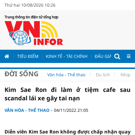
Thứ hai 10/08/2026 10:26
Trang thông tin điện tử tổng hợp
ƯƠNG
TIÊU ĐIỂM
KINH TẾ - TÀI CHÍNH
ĐẤU GIÁ - ĐẤU THẦ
ĐỜI SỐNG
Văn hóa - Thể thao
Du lịch
Nhịp s
Kim Sae Ron đi làm ở tiệm cafe sau
scandal lái xe gây tai nạn
VĂN HÓA - THỂ THAO
04/11/2022 21:05
Diễn viên Kim Sae Ron không được chấp nhận quay