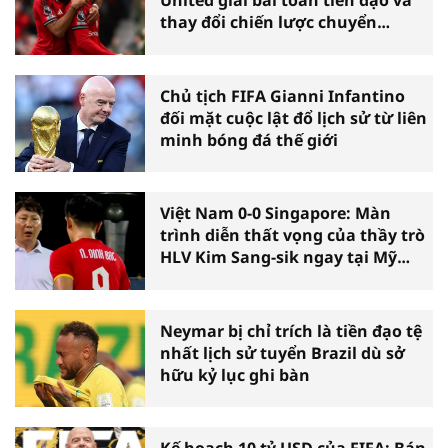
United giải bài toán tiền đạo và
thay đổi chiến lược chuyển
nhượng
Chủ tịch FIFA Gianni Infantino
đối mặt cuộc lật đổ lịch sử từ liên
minh bóng đá thế giới
Việt Nam 0-0 Singapore: Màn
trình diễn thất vọng của thầy trò
HLV Kim Sang-sik ngay tại Mỹ
Đình
Neymar bị chỉ trích là tiền đạo tệ
nhất lịch sử tuyển Brazil dù sở
hữu kỷ lục ghi bàn