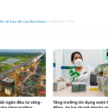
ền vệ báu vật của Barcelona
07/08/2026 11:02
iải ngân đầu tư công -
Tăng trưởng tín dụng vượt 
 cho tăng trưởng
động, áp lực thanh khoản g