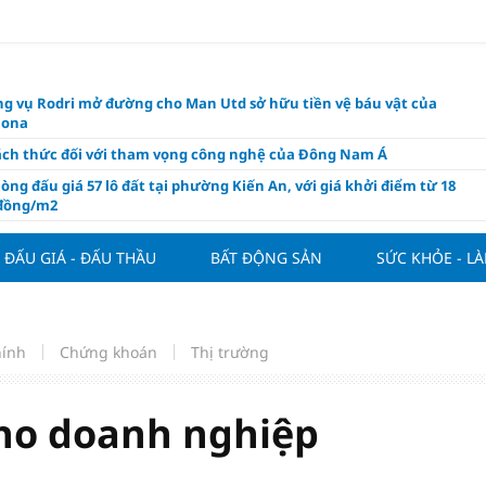
g vụ Rodri mở đường cho Man Utd sở hữu tiền vệ báu vật của
lona
ách thức đối với tham vọng công nghệ của Đông Nam Á
òng đấu giá 57 lô đất tại phường Kiến An, với giá khởi điểm từ 18
 đồng/m2
t nghỉ 4 ngày liên tục dịp Ngày Văn hóa Việt Nam 2026
ĐẤU GIÁ - ĐẤU THẦU
BẤT ĐỘNG SẢN
SỨC KHỎE - L
khóa” triển khai ESG thực chất
ch Việt Nam đạt 56% mục tiêu đón khách quốc tế năm 2026
ue 2026/27 nới suất ngoại binh
hính
Chứng khoán
Thị trường
thiện quy định người nước ngoài sở hữu nhà ở
hôm nay, xem tử vi 12 con giáp hôm nay ngày 7/8/2026: Tuổi Thân làm
chăm chỉ
ho doanh nghiệp
 đề xuất chỉ áp dụng thời hạn sử dụng chung cư theo niên hạn với
 xây mới