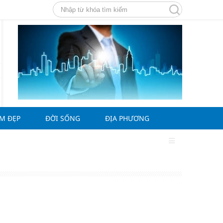
ÀM ĐẸP
ĐỜI SỐNG
ĐỊA PHƯƠNG