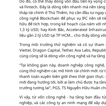
Do đó, có thể thấy dòng vốn đầu tiên kỳ vọng
và Fintech. Đây là dòng tiền nhanh mà nền tảng
tháp tài chính ở Thủ Thiêm, họ cần đầu tư ngay 
công nghệ Blockchain để phục vụ IFC nên sẽ tiế
hữu để tích hợp, trong kế hoạch của năm với 
1,3 tỷ USD; hay Kinh Bắc, Accelerated Infrastr
liệu gần 2 tỷ USD tại TP HCM... cho thấy dòng vố
Trong môi trường thử nghiệm và có sự tham g
Viettel, Dragon Capital, Tether, Ava Labs, Repub
cùng cũng sẽ là dòng vốn công nghệ và hạ tầng đ
“Tại không gian này, doanh nghiệp công nghệ, đ
cùng thử nghiệm các mô hình tài chính mới: từ t
thanh toán xuyên biên giới theo thời gian thực.
mới đang hướng tới, bởi ai làm chủ được hạ tần
trường tương lai”, PGS, TS Nguyễn Hữu Huân cho
Vì vậy, từ vốn công nghệ - hạ tầng ban đầu t
nghiệp, và các công ty an ninh mạng để xây dự