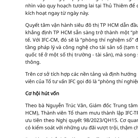
nhìn vào quy hoạch tương lai tại Thủ Thiêm để
kích hoạt ngay từ ngày này.
Quyết tâm vận hành siêu đô thị TP HCM dẫn đ
khẳng định TP HCM sẵn sàng trở thành một “phòn
tế. Với IFC-CM, đó sẽ là “phòng thí nghiệm số” 
tầng pháp lý và công nghệ cho tài sản số (tạm 
quốc tế ở một số thị trường - tài sản), mà so
thông.
Trên cơ sở tích hợp các nền tảng và định hướn
viên của Tổ tư vấn IFC gọi đó là “phòng thí nghiệ
Cơ hội hút vốn
Theo bà Nguyễn Trúc Vân, Giám đốc Trung tâm 
HCM), Thành viên Tổ tham mưu thành lập IFC-TP 
ưu tiên theo Nghị quyết 98/2023/QH15. Cơ qua
có kiểm soát với những ưu đãi vượt trội, thậm c