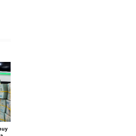
huy
ia