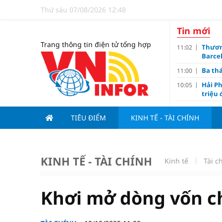
Thứ sáu 07/08/2026 12:48
Tin mới
Trang thông tin điện tử tổng hợp
Thươn
11:02
Barce
Ba th
11:00
Hải Ph
10:05
triệu
Đề xuấ
09:10
TIÊU ĐIỂM
KINH TẾ - TÀI CHÍNH
“Chìa 
09:00
Du lị
08:20
V.Leag
07:15
KINH TẾ - TÀI CHÍNH
Kinh tế
Tài c
Hoàn 
07:00
Tử vi 
18:05
việc 
Khơi mở dòng vốn c
HoREA
15:00
dự án