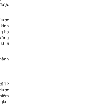
 được
 Được
 kinh
ng hạ
rường
 khơi
Thành
tế TP
 được
ghiệm
gia.