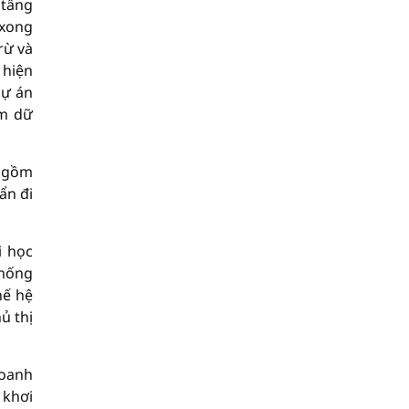
 tầng
 xong
rừ và
 hiện
dự án
âm dữ
n gồm
ẩn đi
i học
thống
hế hệ
ủ thị
doanh
 khơi