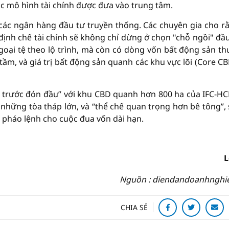
c mô hình tài chính được đưa vào trung tâm.
các ngân hàng đầu tư truyền thống. Các chuyên gia cho r
định chế tài chính sẽ không chỉ dừng ở chọn "chỗ ngồi" đầu
goại tệ theo lộ trình, mà còn có dòng vốn bất động sản t
 tầm, và giá trị bất động sản quanh các khu vực lõi (Core CB
i trước đón đầu” với khu CBD quanh hơn 800 ha của IFC-HC
à những tòa tháp lớn, và “thể chế quan trọng hơn bê tông”,
t pháo lệnh cho cuộc đua vốn dài hạn.
L
Nguồn : diendandoanhnghi
CHIA SẺ