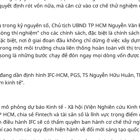
 quyết định rót vốn nữa, mà căn cứ vào cơ chế thử nghiệm
ầu trong kỷ nguyên số, Chủ tịch UBND TP HCM Nguyễn Văn
g thí nghiệm” cho các chính sách, đặc biệt là chính sách
đặc biệt, nơi ở giai đoạn đầu không chỉ dừng ở việc xây dự
trong một môi trường chưa liên thông hoàn toàn với thị t
ng song là những bước chạy để đón ngay mọi dòng vốn được
g đang dần định hình IFC-HCM, PGS, TS Nguyễn Hữu Huân, 
m kinh tế”.
mô phỏng dự báo Kinh tế - Xã hội (Viện Nghiên cứu Kinh 
HCM, chia sẻ Fintech và tài sản số là lĩnh vực trọng điểm
n điều hành IFC sẽ có thẩm quyền ban hành cơ chế thử n
hí cao hơn các quy định hiện hành về đổi mới sáng tạo quốc 