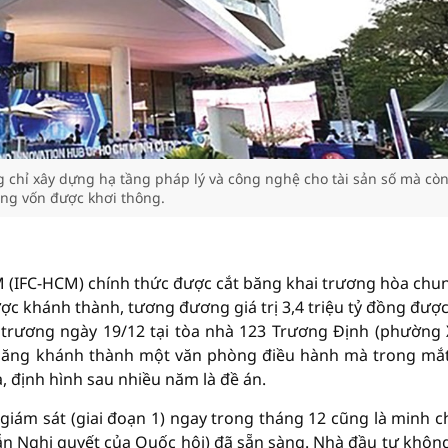
g chỉ xây dựng hạ tầng pháp lý và công nghệ cho tài sản số mà cò
ng vốn được khơi thông.
M (IFC-HCM) chính thức được cắt băng khai trương hòa chu
ược khánh thành, tương đương giá trị 3,4 triệu tỷ đồng được
i trương ngày 19/12 tại tòa nhà 123 Trương Định (phường
 băng khánh thành một văn phòng điều hành mà trong mắt
a, định hình sau nhiều năm là đề án.
giám sát (giai đoạn 1) ngay trong tháng 12 cũng là minh 
ẫn Nghị quyết của Quốc hội) đã sẵn sàng. Nhà đầu tư khôn