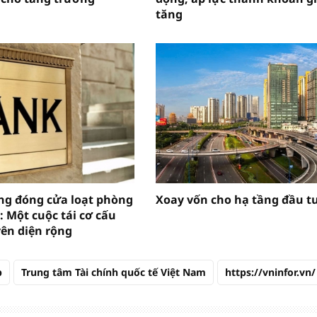
tăng
g đóng cửa loạt phòng
Xoay vốn cho hạ tầng đầu t
: Một cuộc tái cơ cấu
rên diện rộng
p
Trung tâm Tài chính quốc tế Việt Nam
https://vninfor.vn/