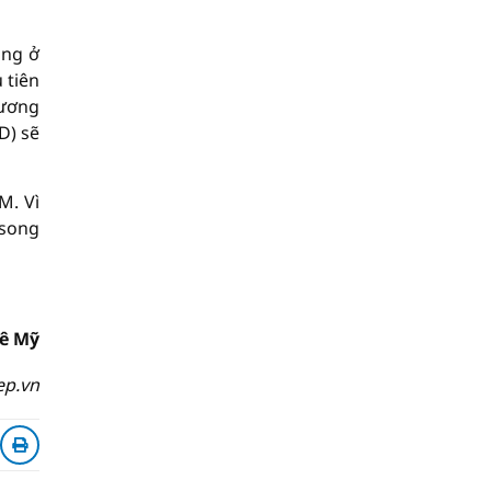
ằng ở
 tiên
hương
D) sẽ
M. Vì
 song
ê Mỹ
ep.vn