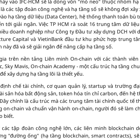
 chảy vào IFC-HCM sẽ là dòng vốn "mỏ neo" thuộc nhóm hạ
 là các tập đoàn công nghệ và hạ tầng số sẽ không đợi xây
vào hạ tầng dữ liệu (Data Center), hệ thống thanh toán bù t
n tới giải ngân. Việc TP HCM rà soát 16 trung tâm dữ liệu
nhiều doanh nghiệp như Công ty Đầu tư xây dựng DCH với 
ucture Capital và VietinBank đầu tư khu phức hợp trung t
n này đã và sẽ giải ngân để nâng cấp hạ tầng số.
ia trên nền tảng Liên minh On-chain với các thành viê
lic, Sky Mavis, On-chain Academy - một cấu trúc hạ tầng chu
ể xây dựng hạ tầng lõi là thiết yếu.
ịnh chế tài chính, cơ quan quản lý, startup và trường đạ
ài sản hóa bất động sản, token hóa tín chỉ carbon, đến hệ 
 Đây chính là cấu trúc mà các trung tâm tài chính quốc tế t
g on-chain và chuẩn vận hành on-chain, người đó sẽ làm ch
 biết.
ừ các tập đoàn công nghệ lớn, các liên minh blockchain 
ng "đường ống" (hạ tầng blockchain, smart contracts), sẽ