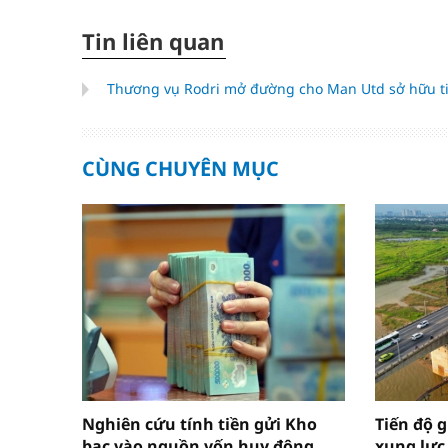
Tin liên quan
Thương vụ Rodri mở đường cho Man Utd sở hữu ti
CÙNG CHUYÊN MỤC
Nghiên cứu tính tiền gửi Kho
Tiến độ g
bạc vào nguồn vốn huy động
xung lực