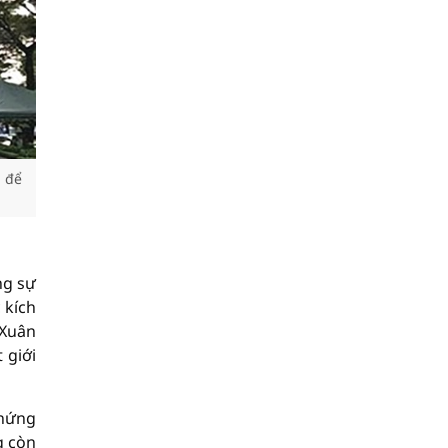
n để
ng sự
 kích
 Xuân
 giới
chứng
g còn