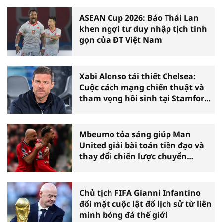
ASEAN Cup 2026: Báo Thái Lan
khen ngợi tư duy nhập tịch tinh
gọn của ĐT Việt Nam
Xabi Alonso tái thiết Chelsea:
Cuộc cách mạng chiến thuật và
tham vọng hồi sinh tại Stamford
Bridge
Mbeumo tỏa sáng giúp Man
United giải bài toán tiền đạo và
thay đổi chiến lược chuyển
nhượng
Chủ tịch FIFA Gianni Infantino
đối mặt cuộc lật đổ lịch sử từ liên
minh bóng đá thế giới