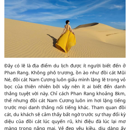
Đây có lẽ là địa điểm du lịch được ít người biết đến ở
Phan Rang. Không phô trương, ồn ào như đồi cát Mũi
Né, đồi cát Nam Cương luôn giấu mình lặng lẽ trong vỏ
bọc của thiên nhiên bởi vậy nên ít ai biết đến danh
thắng tuyệt vời này. Chỉ cách Phan Rang khoảng 8km,
thế nhưng đồi cát Nam Cương luôn im hơi lặng tiếng
trước mọi danh thắng nổi tiếng khác. Tham quan đồi
cát, du khách sẽ cảm thấy bất ngờ trước sự thay đổi kỳ
diệu của đồi cát lúc quyến rũ, khi điệu đà lúc lại mơ
màng trong nắng mai. Vẻ đẹp yêu kiều, dịu dàng ấy