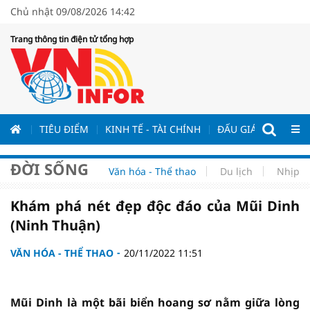
Chủ nhật 09/08/2026 14:42
Trang thông tin điện tử tổng hợp
ƯƠNG
TIÊU ĐIỂM
KINH TẾ - TÀI CHÍNH
ĐẤU GIÁ - ĐẤU THẦ
ĐỜI SỐNG
Văn hóa - Thể thao
Du lịch
Nhịp s
Khám phá nét đẹp độc đáo của Mũi Dinh
(Ninh Thuận)
VĂN HÓA - THỂ THAO
20/11/2022 11:51
Mũi Dinh là một bãi biển hoang sơ nằm giữa lòng