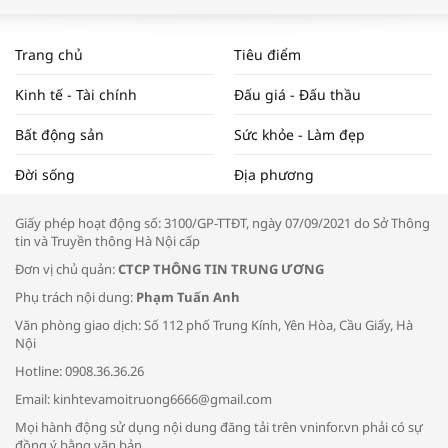
WORLDBANK DỰ BÁO KINH TẾ VIỆT
NAM NĂM 2024 VÀ NĂM 2025 | NHỊP
Trang chủ
Tiêu điểm
ĐẬP THỊ TRƯỜNG #62
Kinh tế - Tài chính
Đấu giá - Đấu thầu
Bất động sản
Sức khỏe - Làm đẹp
Tọa đàm “Xúc tiến thương mại: Khơi
Đời sống
Địa phương
thông đầu ra cho sản phẩm OCOP”
Giấy phép hoạt động số: 3100/GP-TTĐT, ngày 07/09/2021 do Sở Thông
tin và Truyền thông Hà Nội cấp
Đơn vị chủ quản:
CTCP THÔNG TIN TRUNG ƯƠNG
Phụ trách nội dung:
Phạm Tuấn Anh
Bác sĩ tư vấn cách phòng tránh bệnh
Văn phòng giao dịch: Số 112 phố Trung Kính, Yên Hòa, Cầu Giấy, Hà
đường hô hấp trong thời tiết giao mùa
Nội
Hotline: 0908.36.36.26
Email: kinhtevamoitruong6666@gmail.com
Mọi hành động sử dụng nội dung đăng tải trên vninfor.vn phải có sự
đồng ý bằng văn bản.