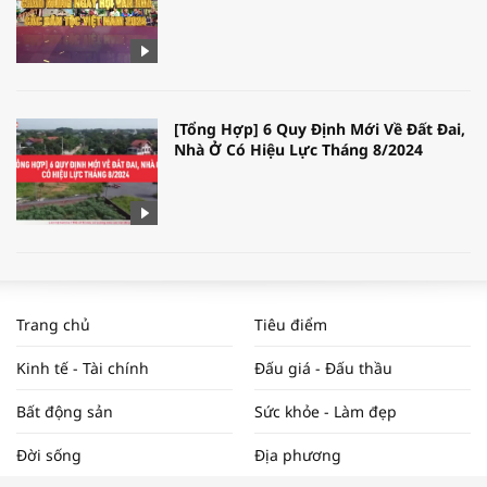
[Tổng Hợp] 6 Quy Định Mới Về Đất Đai,
Nhà Ở Có Hiệu Lực Tháng 8/2024
WORLDBANK DỰ BÁO KINH TẾ VIỆT
NAM NĂM 2024 VÀ NĂM 2025 | NHỊP
Trang chủ
Tiêu điểm
ĐẬP THỊ TRƯỜNG #62
Kinh tế - Tài chính
Đấu giá - Đấu thầu
Bất động sản
Sức khỏe - Làm đẹp
Tọa đàm “Xúc tiến thương mại: Khơi
Đời sống
Địa phương
thông đầu ra cho sản phẩm OCOP”