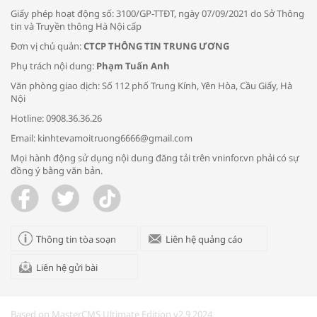
Giấy phép hoạt động số: 3100/GP-TTĐT, ngày 07/09/2021 do Sở Thông
tin và Truyền thông Hà Nội cấp
Đơn vị chủ quản:
CTCP THÔNG TIN TRUNG ƯƠNG
Phụ trách nội dung:
Phạm Tuấn Anh
Bác sĩ tư vấn cách phòng tránh bệnh
Văn phòng giao dịch: Số 112 phố Trung Kính, Yên Hòa, Cầu Giấy, Hà
đường hô hấp trong thời tiết giao mùa
Nội
Hotline: 0908.36.36.26
Email: kinhtevamoitruong6666@gmail.com
Mọi hành động sử dụng nội dung đăng tải trên vninfor.vn phải có sự
đồng ý bằng văn bản.
Trao yêu thương cho em
Thông tin tòa soạn
Liên hệ quảng cáo
Liên hệ gửi bài
Kon Tum giải cứu nạn nhân bị lừa bán
sang Campuchia
Based on MasterCMS Ultimate Edition v2.9 2024