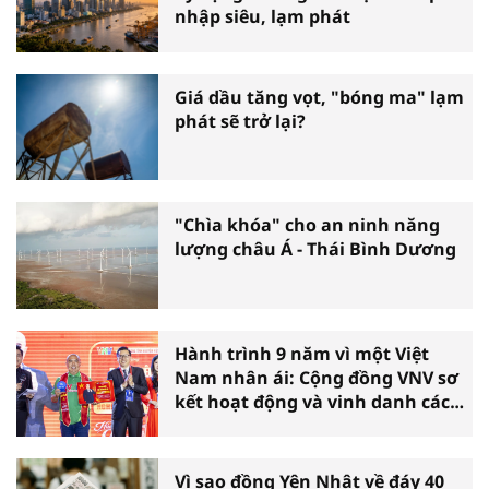
nhập siêu, lạm phát
Giá dầu tăng vọt, "bóng ma" lạm
phát sẽ trở lại?
"Chìa khóa" cho an ninh năng
lượng châu Á - Thái Bình Dương
Hành trình 9 năm vì một Việt
Nam nhân ái: Cộng đồng VNV sơ
kết hoạt động và vinh danh các
tấm gương thiện nguyện tiêu
biểu toàn quốc
Vì sao đồng Yên Nhật về đáy 40