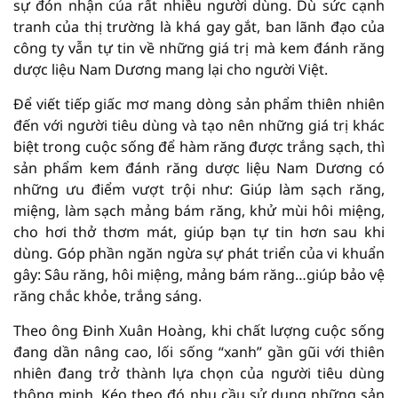
sự đón nhận của rất nhiều người dùng. Dù sức cạnh
tranh của thị trường là khá gay gắt, ban lãnh đạo của
công ty vẫn tự tin về những giá trị mà kem đánh răng
dược liệu Nam Dương mang lại cho người Việt.
Để viết tiếp giấc mơ mang dòng sản phẩm thiên nhiên
đến với người tiêu dùng và tạo nên những giá trị khác
biệt trong cuộc sống để hàm răng được trắng sạch, thì
sản phẩm kem đánh răng dược liệu Nam Dương có
những ưu điểm vượt trội như: Giúp làm sạch răng,
miệng, làm sạch mảng bám răng, khử mùi hôi miệng,
cho hơi thở thơm mát, giúp bạn tự tin hơn sau khi
dùng. Góp phần ngăn ngừa sự phát triển của vi khuẩn
gây: Sâu răng, hôi miệng, mảng bám răng…giúp bảo vệ
răng chắc khỏe, trắng sáng.
Theo ông Đinh Xuân Hoàng, khi chất lượng cuộc sống
đang dần nâng cao, lối sống “xanh” gần gũi với thiên
nhiên đang trở thành lựa chọn của người tiêu dùng
thông minh. Kéo theo đó nhu cầu sử dụng những sản