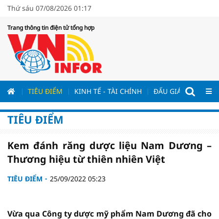
Thứ sáu 07/08/2026 01:17
Trang thông tin điện tử tổng hợp
ƯƠNG
TIÊU ĐIỂM
KINH TẾ - TÀI CHÍNH
ĐẤU GIÁ - ĐẤU THẦ
TIÊU ĐIỂM
Kem đánh răng dược liệu Nam Dương –
Thương hiệu từ thiên nhiên Việt
TIÊU ĐIỂM
25/09/2022 05:23
Vừa qua Công ty dược mỹ phẩm Nam Dương đã cho