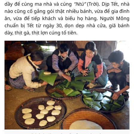
dầy để cúng ma nhà và cúng
“Ntù”
(Trời). Dịp Tết, nhà
nào cũng cố gắng gói thật nhiều bánh, vừa để gia đình
ăn, vừa để tiếp khách và biếu họ hàng. Người Mông
chuẩn bị Tết từ ngày 30, dọn dẹp nhà cửa, giã bánh
dày, thịt gà, thịt lợn cúng tổ tiên.