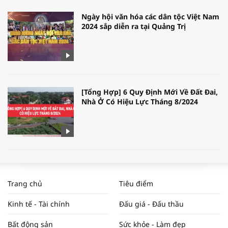
Ngày hội văn hóa các dân tộc Việt Nam
2024 sắp diễn ra tại Quảng Trị
[Tổng Hợp] 6 Quy Định Mới Về Đất Đai,
Nhà Ở Có Hiệu Lực Tháng 8/2024
WORLDBANK DỰ BÁO KINH TẾ VIỆT
NAM NĂM 2024 VÀ NĂM 2025 | NHỊP
Trang chủ
Tiêu điểm
ĐẬP THỊ TRƯỜNG #62
Kinh tế - Tài chính
Đấu giá - Đấu thầu
Bất động sản
Sức khỏe - Làm đẹp