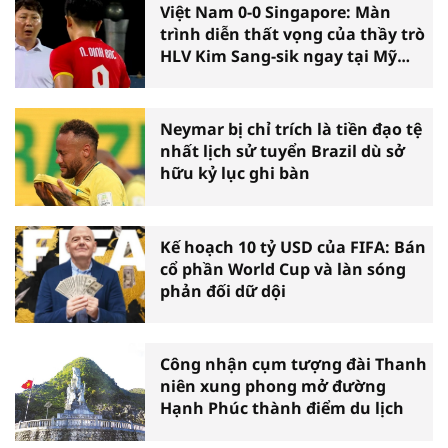
Việt Nam 0-0 Singapore: Màn
trình diễn thất vọng của thầy trò
HLV Kim Sang-sik ngay tại Mỹ
Đình
Neymar bị chỉ trích là tiền đạo tệ
nhất lịch sử tuyển Brazil dù sở
hữu kỷ lục ghi bàn
Kế hoạch 10 tỷ USD của FIFA: Bán
cổ phần World Cup và làn sóng
phản đối dữ dội
Công nhận cụm tượng đài Thanh
niên xung phong mở đường
Hạnh Phúc thành điểm du lịch