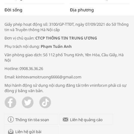
Tọa đàm “Xúc tiến thương mại: Khơi
Đời sống
Địa phương
thông đầu ra cho sản phẩm OCOP”
Giấy phép hoạt động số: 3100/GP-TTĐT, ngày 07/09/2021 do Sở Thông
tin và Truyền thông Hà Nội cấp
Đơn vị chủ quản:
CTCP THÔNG TIN TRUNG ƯƠNG
Phụ trách nội dung:
Phạm Tuấn Anh
Bác sĩ tư vấn cách phòng tránh bệnh
Văn phòng giao dịch: Số 112 phố Trung Kính, Yên Hòa, Cầu Giấy, Hà
đường hô hấp trong thời tiết giao mùa
Nội
Hotline: 0908.36.36.26
Email: kinhtevamoitruong6666@gmail.com
Mọi hành động sử dụng nội dung đăng tải trên vninfor.vn phải có sự
đồng ý bằng văn bản.
Trao yêu thương cho em
Thông tin tòa soạn
Liên hệ quảng cáo
Liên hệ gửi bài