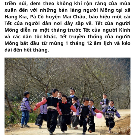
triền núi, đem theo không khí rộn ràng của mùa
xuân đến với những bản làng người Mông tại xã
Hang Kia, Pà Cò huyện Mai Châu, báo hiệu một cái
Tết của người dân nơi đây sắp về. Tết của người
Mông diễn ra một tháng trước Tết của người Kinh
và các dân tộc khác. Tết truyền thống của người
Mông bắt đầu từ mùng 1 tháng 12 âm lịch và kéo
dài đến hết tháng.