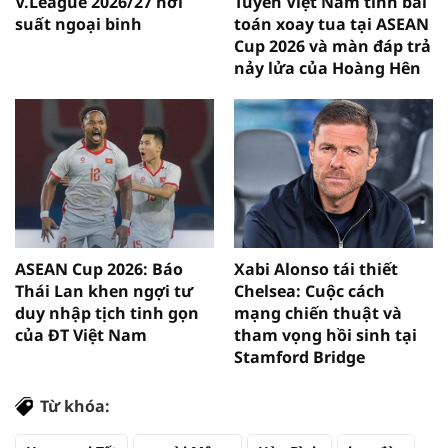
V.League 2026/27 nới
Tuyển Việt Nam tính bài
suất ngoại binh
toán xoay tua tại ASEAN
Cup 2026 và màn đáp trả
nảy lửa của Hoàng Hên
ASEAN Cup 2026: Báo
Xabi Alonso tái thiết
Thái Lan khen ngợi tư
Chelsea: Cuộc cách
duy nhập tịch tinh gọn
mạng chiến thuật và
của ĐT Việt Nam
tham vọng hồi sinh tại
Stamford Bridge
Từ khóa: