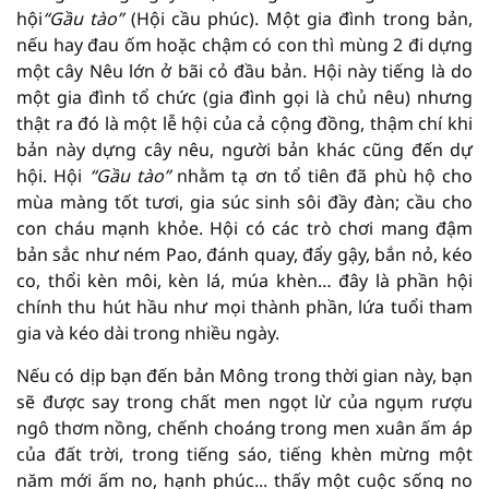
hội
“Gầu tào”
(Hội cầu phúc). Một gia đình trong bản,
nếu hay đau ốm hoặc chậm có con thì mùng 2 đi dựng
một cây Nêu lớn ở bãi cỏ đầu bản. Hội này tiếng là do
một gia đình tổ chức (gia đình gọi là chủ nêu) nhưng
thật ra đó là một lễ hội của cả cộng đồng, thậm chí khi
bản này dựng cây nêu, người bản khác cũng đến dự
hội. Hội
“Gầu tào”
nhằm tạ ơn tổ tiên đã phù hộ cho
mùa màng tốt tươi, gia súc sinh sôi đầy đàn; cầu cho
con cháu mạnh khỏe. Hội có các trò chơi mang đậm
bản sắc như ném Pao, đánh quay, đẩy gậy, bắn nỏ, kéo
co, thổi kèn môi, kèn lá, múa khèn… đây là phần hội
chính thu hút hầu như mọi thành phần, lứa tuổi tham
gia và kéo dài trong nhiều ngày.
Nếu có dịp bạn đến bản Mông trong thời gian này, bạn
sẽ được say trong chất men ngọt lừ của ngụm rượu
ngô thơm nồng, chếnh choáng trong men xuân ấm áp
của đất trời, trong tiếng sáo, tiếng khèn mừng một
năm mới ấm no, hạnh phúc... thấy một cuộc sống no