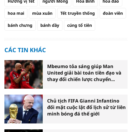
Hương vị Tết
người Mông
Hòa Bình
hoa đào
hoa mai
mùa xuân
Tết truyền thống
đoàn viên
bánh chưng
bánh dầy
cúng tổ tiên
CÁC TIN KHÁC
Mbeumo tỏa sáng giúp Man
United giải bài toán tiền đạo và
thay đổi chiến lược chuyển
nhượng
Chủ tịch FIFA Gianni Infantino
đối mặt cuộc lật đổ lịch sử từ liên
minh bóng đá thế giới