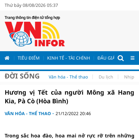
Thứ bảy 08/08/2026 05:37
Trang thông tin điện tử tổng hợp
ƯƠNG
TIÊU ĐIỂM
KINH TẾ - TÀI CHÍNH
ĐẤU GIÁ - ĐẤU THẦ
ĐỜI SỐNG
Văn hóa - Thể thao
Du lịch
Nhịp s
Hương vị Tết của người Mông xã Hang
Kia, Pà Cò (Hòa Bình)
VĂN HÓA - THỂ THAO
21/12/2022 20:46
Trong sắc hoa đào, hoa mai nở rực rỡ trên những