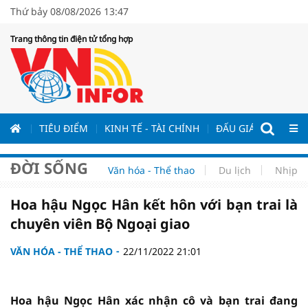
Thứ bảy 08/08/2026 13:47
Trang thông tin điện tử tổng hợp
ƯƠNG
TIÊU ĐIỂM
KINH TẾ - TÀI CHÍNH
ĐẤU GIÁ - ĐẤU THẦ
ĐỜI SỐNG
Văn hóa - Thể thao
Du lịch
Nhịp s
Hoa hậu Ngọc Hân kết hôn với bạn trai là
chuyên viên Bộ Ngoại giao
VĂN HÓA - THỂ THAO
22/11/2022 21:01
Hoa hậu Ngọc Hân xác nhận cô và bạn trai đang