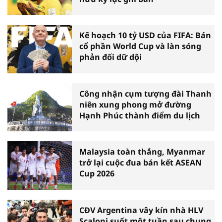
Kế hoạch 10 tỷ USD của FIFA: Bán
cổ phần World Cup và làn sóng
phản đối dữ dội
Công nhận cụm tượng đài Thanh
niên xung phong mở đường
Hạnh Phúc thành điểm du lịch
Malaysia toàn thắng, Myanmar
trở lại cuộc đua bán kết ASEAN
Cup 2026
CĐV Argentina vây kín nhà HLV
Scaloni suốt một tuần sau chung