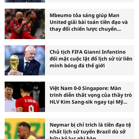
Mbeumo tỏa sáng giúp Man
United giải bài toán tiền đạo và
thay đổi chiến lược chuyển
nhượng
Chủ tịch FIFA Gianni Infantino
đối mặt cuộc lật đổ lịch sử từ liên
minh bóng đá thế giới
Việt Nam 0-0 Singapore: Màn
trình diễn thất vọng của thầy trò
HLV Kim Sang-sik ngay tại Mỹ
Đình
Neymar bị chỉ trích là tiền đạo tệ
nhất lịch sử tuyển Brazil dù sở
hữu kỷ lục ghi bàn