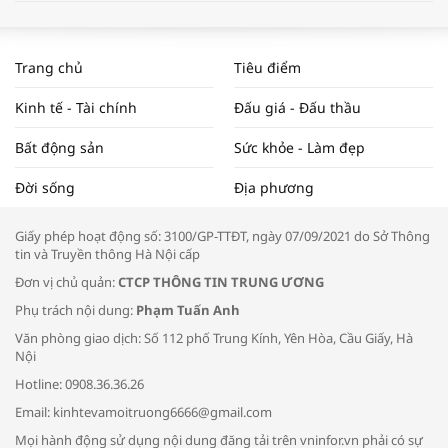
WORLDBANK DỰ BÁO KINH TẾ VIỆT
NAM NĂM 2024 VÀ NĂM 2025 | NHỊP
Trang chủ
Tiêu điểm
ĐẬP THỊ TRƯỜNG #62
Kinh tế - Tài chính
Đấu giá - Đấu thầu
Bất động sản
Sức khỏe - Làm đẹp
Tọa đàm “Xúc tiến thương mại: Khơi
Đời sống
Địa phương
thông đầu ra cho sản phẩm OCOP”
Giấy phép hoạt động số: 3100/GP-TTĐT, ngày 07/09/2021 do Sở Thông
tin và Truyền thông Hà Nội cấp
Đơn vị chủ quản:
CTCP THÔNG TIN TRUNG ƯƠNG
Phụ trách nội dung:
Phạm Tuấn Anh
Bác sĩ tư vấn cách phòng tránh bệnh
Văn phòng giao dịch: Số 112 phố Trung Kính, Yên Hòa, Cầu Giấy, Hà
đường hô hấp trong thời tiết giao mùa
Nội
Hotline: 0908.36.36.26
Email: kinhtevamoitruong6666@gmail.com
Mọi hành động sử dụng nội dung đăng tải trên vninfor.vn phải có sự