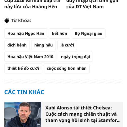
Cup 2026 và màn đáp trả
duy nhập tịch tinh gọn
nảy lửa của Hoàng Hên
của ĐT Việt Nam
Từ khóa:
Hoa hậu Ngọc Hân
kết hôn
Bộ Ngoại giao
dịch bệnh
nàng hậu
lễ cưới
Hoa hậu Việt Nam 2010
ngày trọng đại
thiết kế đồ cưới
cuộc sống hôn nhân
CÁC TIN KHÁC
Xabi Alonso tái thiết Chelsea:
Cuộc cách mạng chiến thuật và
tham vọng hồi sinh tại Stamford
Bridge