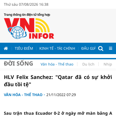
Thứ sáu 07/08/2026 16:38
Trang thông tin điện tử tổng hợp
ƯƠNG
TIÊU ĐIỂM
KINH TẾ - TÀI CHÍNH
ĐẤU GIÁ - ĐẤU THẦ
ĐỜI SỐNG
Văn hóa - Thể thao
Du lịch
Nhịp s
HLV Felix Sanchez: "Qatar đã có sự khởi
đầu tồi tệ"
VĂN HÓA - THỂ THAO
21/11/2022 07:29
Sau trận thua Ecuador 0-2 ở ngày mở màn bảng A