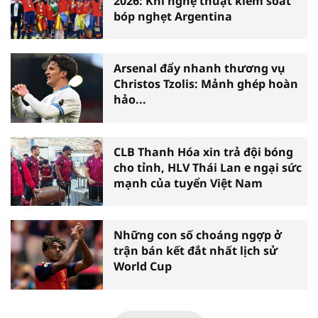
2026: Khi nghệ thuật kiểm soát
bóp nghẹt Argentina
Arsenal đẩy nhanh thương vụ
Christos Tzolis: Mảnh ghép hoàn
hảo...
CLB Thanh Hóa xin trả đội bóng
cho tỉnh, HLV Thái Lan e ngại sức
mạnh của tuyển Việt Nam
Những con số choáng ngợp ở
trận bán kết đắt nhất lịch sử
World Cup