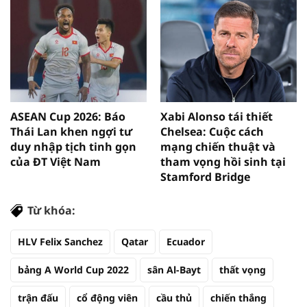
ASEAN Cup 2026: Báo
Xabi Alonso tái thiết
Thái Lan khen ngợi tư
Chelsea: Cuộc cách
duy nhập tịch tinh gọn
mạng chiến thuật và
của ĐT Việt Nam
tham vọng hồi sinh tại
Stamford Bridge
Từ khóa:
HLV Felix Sanchez
Qatar
Ecuador
bảng A World Cup 2022
sân Al-Bayt
thất vọng
trận đấu
cổ động viên
cầu thủ
chiến thắng