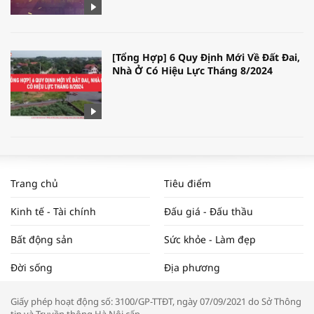
[Tổng Hợp] 6 Quy Định Mới Về Đất Đai,
Nhà Ở Có Hiệu Lực Tháng 8/2024
WORLDBANK DỰ BÁO KINH TẾ VIỆT
NAM NĂM 2024 VÀ NĂM 2025 | NHỊP
Trang chủ
Tiêu điểm
ĐẬP THỊ TRƯỜNG #62
Kinh tế - Tài chính
Đấu giá - Đấu thầu
Bất động sản
Sức khỏe - Làm đẹp
Tọa đàm “Xúc tiến thương mại: Khơi
Đời sống
Địa phương
thông đầu ra cho sản phẩm OCOP”
Giấy phép hoạt động số: 3100/GP-TTĐT, ngày 07/09/2021 do Sở Thông
tin và Truyền thông Hà Nội cấp