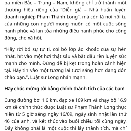
ba miền Bắc – Trung – Nam, không chỉ trở thành một
thương hiệu riêng của “Diễn giả – Nhà huấn luyện
doanh nghiệp Phạm Thành Long”, mà còn là nơi hội tụ
của những con người mong muốn có một cuộc sống
hạnh phúc và lan tỏa những điều hạnh phúc cho cộng
đồng, cho xã hội.
“Hãy rời bỏ sự tự ti, cởi bỏ lớp áo khoác của sự hèn
nhát, hít vào một hơi thật sâu và bắt đầu rèn luyện sức
mạnh cho mình. Đừng để bị kẹt trong hoàn cảnh hiện
tại. Hãy tin vào một tương lai tươi sáng hơn đang đón
chào bạn.”, Luật sư Long nhấn mạnh.
Hãy chúc mừng tôi bằng chính thành tích của các bạn!
Cung đường bơi 1,6 km, đạp xe 169 km và chạy bộ 16,9
km sẽ chính thức được Luật sư Phạm Thành Long thực
hiện từ 5 giờ sáng ngày 16/09, ngày sinh nhật lần thứ
46 của anh, và kết thúc vào buổi chiều tối cùng ngày.
Đây không phải là một cuộc thi lấy thành tích, mà chỉ