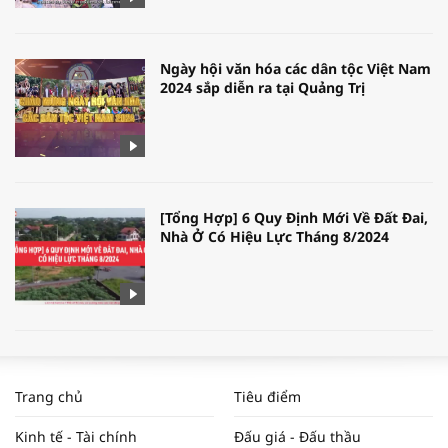
Ngày hội văn hóa các dân tộc Việt Nam
2024 sắp diễn ra tại Quảng Trị
[Tổng Hợp] 6 Quy Định Mới Về Đất Đai,
Nhà Ở Có Hiệu Lực Tháng 8/2024
WORLDBANK DỰ BÁO KINH TẾ VIỆT
NAM NĂM 2024 VÀ NĂM 2025 | NHỊP
Trang chủ
Tiêu điểm
ĐẬP THỊ TRƯỜNG #62
Kinh tế - Tài chính
Đấu giá - Đấu thầu