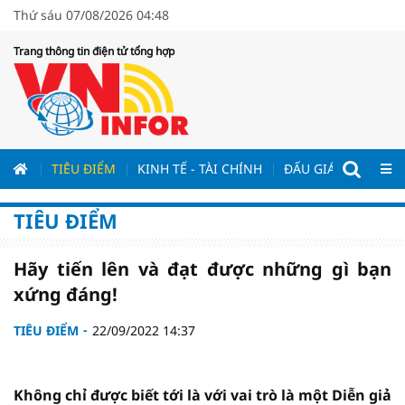
Thứ sáu 07/08/2026 04:48
Trang thông tin điện tử tổng hợp
ƯƠNG
TIÊU ĐIỂM
KINH TẾ - TÀI CHÍNH
ĐẤU GIÁ - ĐẤU THẦ
TIÊU ĐIỂM
Hãy tiến lên và đạt được những gì bạn
xứng đáng!
TIÊU ĐIỂM
22/09/2022 14:37
Không chỉ được biết tới là với vai trò là một Diễn giả