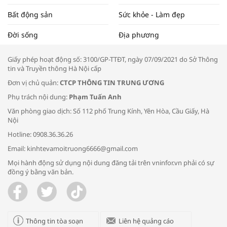
Bất động sản
Sức khỏe - Làm đẹp
Tọa đàm “Xúc tiến thương mại: Khơi
Đời sống
Địa phương
thông đầu ra cho sản phẩm OCOP”
Giấy phép hoạt động số: 3100/GP-TTĐT, ngày 07/09/2021 do Sở Thông
tin và Truyền thông Hà Nội cấp
Đơn vị chủ quản:
CTCP THÔNG TIN TRUNG ƯƠNG
Phụ trách nội dung:
Phạm Tuấn Anh
Bác sĩ tư vấn cách phòng tránh bệnh
Văn phòng giao dịch: Số 112 phố Trung Kính, Yên Hòa, Cầu Giấy, Hà
đường hô hấp trong thời tiết giao mùa
Nội
Hotline: 0908.36.36.26
Email: kinhtevamoitruong6666@gmail.com
Mọi hành động sử dụng nội dung đăng tải trên vninfor.vn phải có sự
đồng ý bằng văn bản.
Trao yêu thương cho em
Thông tin tòa soạn
Liên hệ quảng cáo