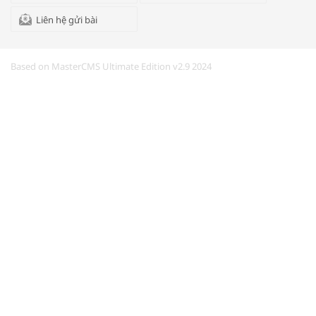
Liên hệ gửi bài
Kon Tum giải cứu nạn nhân bị lừa bán
sang Campuchia
Based on MasterCMS Ultimate Edition v2.9 2024