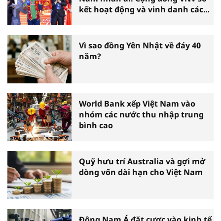
kết hoạt động và vinh danh các
tấm gương thiện nguyện tiêu
biểu toàn quốc
Vì sao đồng Yên Nhật về đáy 40
năm?
World Bank xếp Việt Nam vào
nhóm các nước thu nhập trung
bình cao
Quỹ hưu trí Australia và gợi mở
dòng vốn dài hạn cho Việt Nam
Đông Nam Á đặt cược vào kinh tế