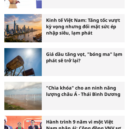
Kinh tế Việt Nam: Tăng tốc vượt
kỳ vọng nhưng đối mặt sức ép
nhập siêu, lạm phát
Giá dầu tăng vọt, "bóng ma" lạm
phát sẽ trở lại?
"Chìa khóa" cho an ninh năng
lượng châu Á - Thái Bình Dương
Hành trình 9 năm vì một Việt
Nam nhân ái: Cộng đồng VNV sơ