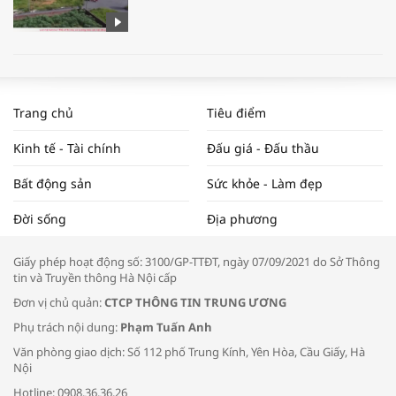
WORLDBANK DỰ BÁO KINH TẾ VIỆT
NAM NĂM 2024 VÀ NĂM 2025 | NHỊP
Trang chủ
Tiêu điểm
ĐẬP THỊ TRƯỜNG #62
Kinh tế - Tài chính
Đấu giá - Đấu thầu
Bất động sản
Sức khỏe - Làm đẹp
Tọa đàm “Xúc tiến thương mại: Khơi
Đời sống
Địa phương
thông đầu ra cho sản phẩm OCOP”
Giấy phép hoạt động số: 3100/GP-TTĐT, ngày 07/09/2021 do Sở Thông
tin và Truyền thông Hà Nội cấp
Đơn vị chủ quản:
CTCP THÔNG TIN TRUNG ƯƠNG
Phụ trách nội dung:
Phạm Tuấn Anh
Bác sĩ tư vấn cách phòng tránh bệnh
Văn phòng giao dịch: Số 112 phố Trung Kính, Yên Hòa, Cầu Giấy, Hà
đường hô hấp trong thời tiết giao mùa
Nội
Hotline: 0908.36.36.26