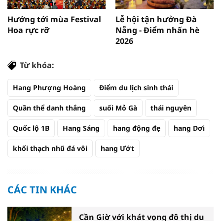
Hướng tới mùa Festival
Lễ hội tận hưởng Đà
Hoa rực rỡ
Nẵng - Điểm nhấn hè
2026
Từ khóa:
Hang Phượng Hoàng
Điểm du lịch sinh thái
Quần thể danh thắng
suối Mỏ Gà
thái nguyên
Quốc lộ 1B
Hang Sáng
hang động đẹ
hang Dơi
khối thạch nhũ đá vôi
hang Ướt
CÁC TIN KHÁC
Cần Giờ với khát vọng đô thị du