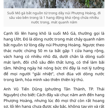
Suối Mỏ gà bắt nguồn từ trong dãy núi Phượng Hoàng, đi
sâu vào bên trong là 1 hang động khá rộng chứa nhiều
nước trong, mát quanh năm
Cạnh lối lên hang khô là suối Mỏ Gà, thường gọi là
hang Ướt. Đó là dòng nước trong mát chảy quanh năm
bắt nguồn từ lòng dãy núi Phượng Hoàng. Ngược theo
thác nước chừng 50 m ta bắt gặp 1 cửa hang rộng,
vách hang có nhiều nhũ đá, dưới chân là dòng suối
mát lạnh, đôi chỗ sâu đến thắt lưng, có thể làm bãi
tắm. Những ngày hè nóng bức thì đây là nơi lý tưởng
để mọi người “giải nhiệt”, chơi đùa với dòng nước
trong lành, hòa mình vào thiên thiên kỳ thú.
Anh Vũ Tiến Dũng (phường Tân Thành, TP. Thái
Nguyên) cho biết: Cách đây vài chục năm anh đến hang
Phượng Hoàng, nhưng lúc đó mọi thứ còn rất hoang
sơ, lối lên hang chưa được xây bậc, không tay vịn và rất