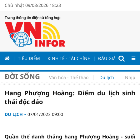
Chủ nhật 09/08/2026 18:23
Trang thông tin điện tử tổng hợp
ƯƠNG
TIÊU ĐIỂM
KINH TẾ - TÀI CHÍNH
ĐẤU GIÁ - ĐẤU THẦ
ĐỜI SỐNG
Văn hóa - Thể thao
Du lịch
Nhịp s
Hang Phượng Hoàng: Điểm du lịch sinh
thái độc đáo
DU LỊCH
07/01/2023 09:00
Quần thể danh thắng hang Phượng Hoàng - suối