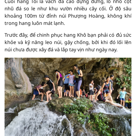
Cuối hang Tối là vách đá cao dựng đứng, lô nhô cột
nhũ đá so le như khu vườn nhiều cây cối. Ở độ sâu
khoảng 100m từ đỉnh núi Phượng Hoàng, không khí
trong hang luôn mát lạnh.
Trước đây, để chinh phục hang Khô bạn phải có đủ sức
khỏe và kỹ năng leo núi, gậy chống, bởi khi đó lối lên
núi chưa được xây đá và lắp tay vịn như ngày nay.