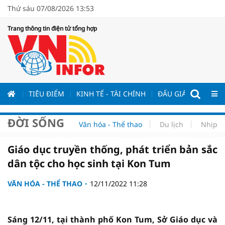
Thứ sáu 07/08/2026 13:53
Trang thông tin điện tử tổng hợp
ƯƠNG
TIÊU ĐIỂM
KINH TẾ - TÀI CHÍNH
ĐẤU GIÁ - ĐẤU THẦ
ĐỜI SỐNG
Văn hóa - Thể thao
Du lịch
Nhịp s
Giáo dục truyền thống, phát triển bản sắc
dân tộc cho học sinh tại Kon Tum
VĂN HÓA - THỂ THAO
12/11/2022 11:28
Sáng 12/11, tại thành phố Kon Tum, Sở Giáo dục và