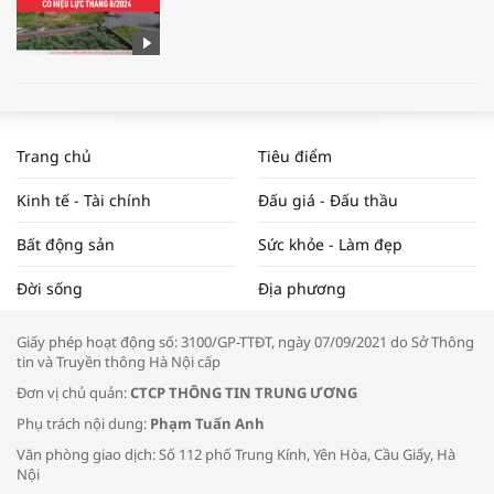
WORLDBANK DỰ BÁO KINH TẾ VIỆT
NAM NĂM 2024 VÀ NĂM 2025 | NHỊP
Trang chủ
Tiêu điểm
ĐẬP THỊ TRƯỜNG #62
Kinh tế - Tài chính
Đấu giá - Đấu thầu
Bất động sản
Sức khỏe - Làm đẹp
Tọa đàm “Xúc tiến thương mại: Khơi
Đời sống
Địa phương
thông đầu ra cho sản phẩm OCOP”
Giấy phép hoạt động số: 3100/GP-TTĐT, ngày 07/09/2021 do Sở Thông
tin và Truyền thông Hà Nội cấp
Đơn vị chủ quản:
CTCP THÔNG TIN TRUNG ƯƠNG
Phụ trách nội dung:
Phạm Tuấn Anh
Bác sĩ tư vấn cách phòng tránh bệnh
Văn phòng giao dịch: Số 112 phố Trung Kính, Yên Hòa, Cầu Giấy, Hà
đường hô hấp trong thời tiết giao mùa
Nội