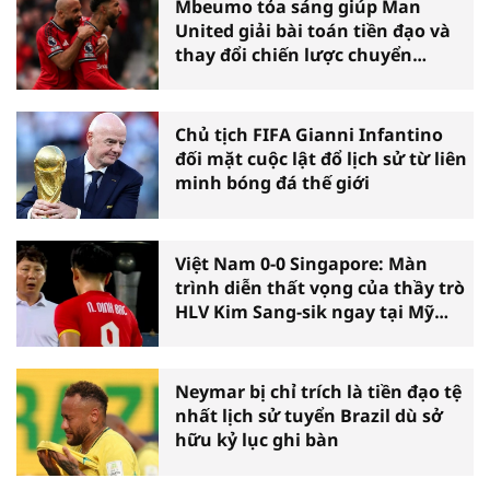
Mbeumo tỏa sáng giúp Man
United giải bài toán tiền đạo và
thay đổi chiến lược chuyển
nhượng
Chủ tịch FIFA Gianni Infantino
đối mặt cuộc lật đổ lịch sử từ liên
minh bóng đá thế giới
Việt Nam 0-0 Singapore: Màn
trình diễn thất vọng của thầy trò
HLV Kim Sang-sik ngay tại Mỹ
Đình
Neymar bị chỉ trích là tiền đạo tệ
nhất lịch sử tuyển Brazil dù sở
hữu kỷ lục ghi bàn