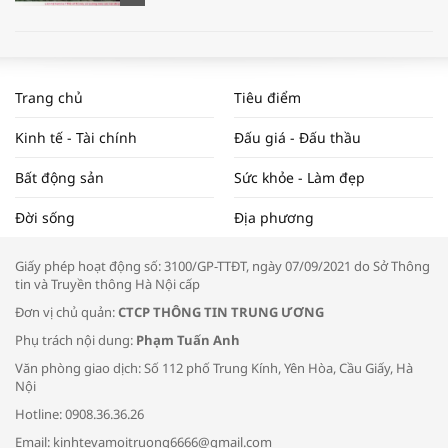
WORLDBANK DỰ BÁO KINH TẾ VIỆT
NAM NĂM 2024 VÀ NĂM 2025 | NHỊP
Trang chủ
Tiêu điểm
ĐẬP THỊ TRƯỜNG #62
Kinh tế - Tài chính
Đấu giá - Đấu thầu
Bất động sản
Sức khỏe - Làm đẹp
Tọa đàm “Xúc tiến thương mại: Khơi
Đời sống
Địa phương
thông đầu ra cho sản phẩm OCOP”
Giấy phép hoạt động số: 3100/GP-TTĐT, ngày 07/09/2021 do Sở Thông
tin và Truyền thông Hà Nội cấp
Đơn vị chủ quản:
CTCP THÔNG TIN TRUNG ƯƠNG
Phụ trách nội dung:
Phạm Tuấn Anh
Bác sĩ tư vấn cách phòng tránh bệnh
Văn phòng giao dịch: Số 112 phố Trung Kính, Yên Hòa, Cầu Giấy, Hà
đường hô hấp trong thời tiết giao mùa
Nội
Hotline: 0908.36.36.26
Email: kinhtevamoitruong6666@gmail.com