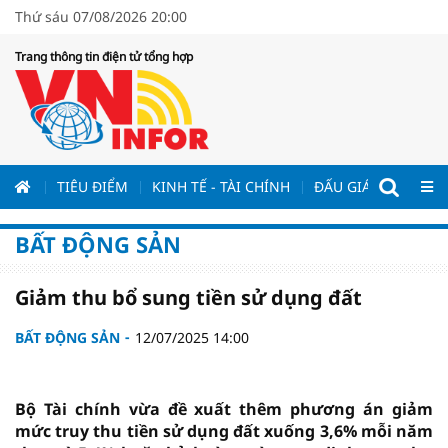
Thứ sáu 07/08/2026 20:00
Trang thông tin điện tử tổng hợp
ƯƠNG
TIÊU ĐIỂM
KINH TẾ - TÀI CHÍNH
ĐẤU GIÁ - ĐẤU THẦ
BẤT ĐỘNG SẢN
Giảm thu bổ sung tiền sử dụng đất
BẤT ĐỘNG SẢN
12/07/2025 14:00
Bộ Tài chính vừa đề xuất thêm phương án giảm
mức truy thu tiền sử dụng đất xuống 3,6% mỗi năm