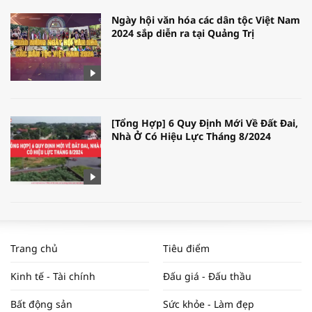
Ngày hội văn hóa các dân tộc Việt Nam
2024 sắp diễn ra tại Quảng Trị
[Tổng Hợp] 6 Quy Định Mới Về Đất Đai,
Nhà Ở Có Hiệu Lực Tháng 8/2024
WORLDBANK DỰ BÁO KINH TẾ VIỆT
NAM NĂM 2024 VÀ NĂM 2025 | NHỊP
Trang chủ
Tiêu điểm
ĐẬP THỊ TRƯỜNG #62
Kinh tế - Tài chính
Đấu giá - Đấu thầu
Bất động sản
Sức khỏe - Làm đẹp