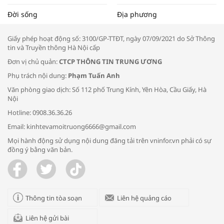
Tọa đàm “Xúc tiến thương mại: Khơi
Đời sống
Địa phương
thông đầu ra cho sản phẩm OCOP”
Giấy phép hoạt động số: 3100/GP-TTĐT, ngày 07/09/2021 do Sở Thông
tin và Truyền thông Hà Nội cấp
Đơn vị chủ quản:
CTCP THÔNG TIN TRUNG ƯƠNG
Phụ trách nội dung:
Phạm Tuấn Anh
Bác sĩ tư vấn cách phòng tránh bệnh
Văn phòng giao dịch: Số 112 phố Trung Kính, Yên Hòa, Cầu Giấy, Hà
đường hô hấp trong thời tiết giao mùa
Nội
Hotline: 0908.36.36.26
Email: kinhtevamoitruong6666@gmail.com
Mọi hành động sử dụng nội dung đăng tải trên vninfor.vn phải có sự
đồng ý bằng văn bản.
Trao yêu thương cho em
Thông tin tòa soạn
Liên hệ quảng cáo
Liên hệ gửi bài