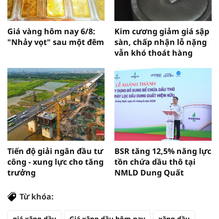
Giá vàng hôm nay 6/8:
Kim cương giảm giá sập
"Nhảy vọt" sau một đêm
sàn, chấp nhận lỗ nặng
vẫn khó thoát hàng
Tiến độ giải ngân đầu tư
BSR tăng 12,5% năng lực
công - xung lực cho tăng
tồn chứa dầu thô tại
trưởng
NMLD Dung Quất
Từ khóa:
giá xăng dầu
Giá xăng dầu hôm nay
xăng dầu