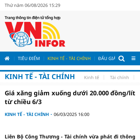
Thứ năm 06/08/2026 15:29
Trang thông tin điện tử tổng hợp
ƯƠNG
TIÊU ĐIỂM
KINH TẾ - TÀI CHÍNH
ĐẤU GIÁ - ĐẤU THẦ
KINH TẾ - TÀI CHÍNH
Kinh tế
Tài chính
Giá xăng giảm xuống dưới 20.000 đồng/lít
từ chiều 6/3
KINH TẾ - TÀI CHÍNH
06/03/2025 16:00
Liên Bộ Công Thương - Tài chính vừa phát đi thông