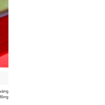
 vàng
 đồng