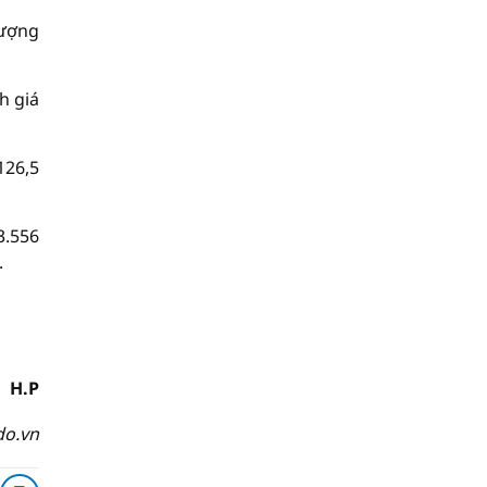
lượng
h giá
126,5
3.556
.
H.P
do.vn