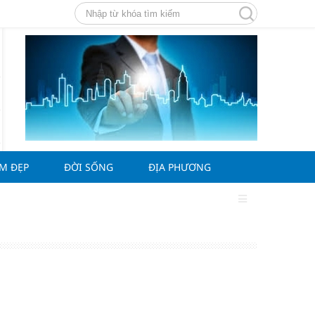
ÀM ĐẸP
ĐỜI SỐNG
ĐỊA PHƯƠNG