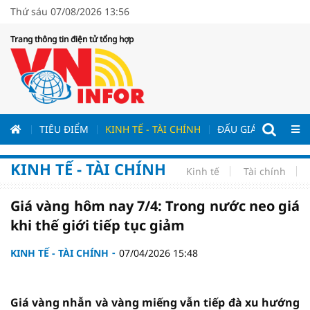
Thứ sáu 07/08/2026 13:56
Trang thông tin điện tử tổng hợp
ƯƠNG
TIÊU ĐIỂM
KINH TẾ - TÀI CHÍNH
ĐẤU GIÁ - ĐẤU THẦ
KINH TẾ - TÀI CHÍNH
Kinh tế
Tài chính
Giá vàng hôm nay 7/4: Trong nước neo giá
khi thế giới tiếp tục giảm
KINH TẾ - TÀI CHÍNH
07/04/2026 15:48
Giá vàng nhẫn và vàng miếng vẫn tiếp đà xu hướng