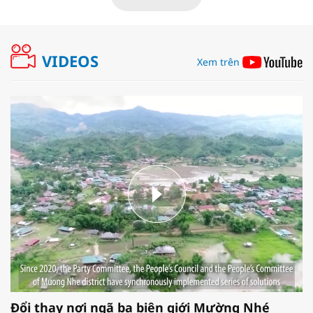
VIDEOS
Xem trên
Đổi thay nơi ngã ba biên giới Mường Nhé