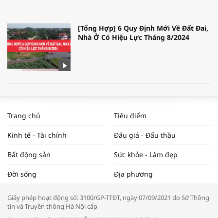
[Tổng Hợp] 6 Quy Định Mới Về Đất Đai,
Nhà Ở Có Hiệu Lực Tháng 8/2024
WORLDBANK DỰ BÁO KINH TẾ VIỆT
NAM NĂM 2024 VÀ NĂM 2025 | NHỊP
Trang chủ
Tiêu điểm
ĐẬP THỊ TRƯỜNG #62
Kinh tế - Tài chính
Đấu giá - Đấu thầu
Bất động sản
Sức khỏe - Làm đẹp
Tọa đàm “Xúc tiến thương mại: Khơi
Đời sống
Địa phương
thông đầu ra cho sản phẩm OCOP”
Giấy phép hoạt động số: 3100/GP-TTĐT, ngày 07/09/2021 do Sở Thông
tin và Truyền thông Hà Nội cấp