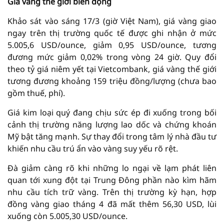
Giá vàng thế giới biến động
Khảo sát vào sáng 17/3 (giờ Việt Nam), giá vàng giao
ngay trên thị trường quốc tế được ghi nhận ở mức
5.005,6 USD/ounce, giảm 0,95 USD/ounce, tương
đương mức giảm 0,02% trong vòng 24 giờ. Quy đổi
theo tỷ giá niêm yết tại Vietcombank, giá vàng thế giới
tương đương khoảng 159 triệu đồng/lượng (chưa bao
gồm thuế, phí).
Giá kim loại quý đang chịu sức ép đi xuống trong bối
cảnh thị trường năng lượng lao dốc và chứng khoán
Mỹ bật tăng mạnh. Sự thay đổi trong tâm lý nhà đầu tư
khiến nhu cầu trú ẩn vào vàng suy yếu rõ rệt.
Đà giảm càng rõ khi những lo ngại về lạm phát liên
quan tới xung đột tại Trung Đông phần nào kìm hãm
nhu cầu tích trữ vàng. Trên thị trường kỳ hạn, hợp
đồng vàng giao tháng 4 đã mất thêm 56,30 USD, lùi
xuống còn 5.005,30 USD/ounce.