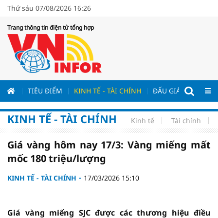
Thứ sáu 07/08/2026 16:26
Trang thông tin điện tử tổng hợp
ƯƠNG
TIÊU ĐIỂM
KINH TẾ - TÀI CHÍNH
ĐẤU GIÁ - ĐẤU THẦ
KINH TẾ - TÀI CHÍNH
Kinh tế
Tài chính
Giá vàng hôm nay 17/3: Vàng miếng mất
mốc 180 triệu/lượng
KINH TẾ - TÀI CHÍNH
17/03/2026 15:10
Giá vàng miếng SJC được các thương hiệu điều