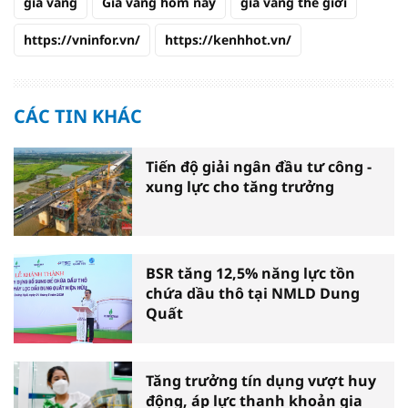
giá vàng
Giá vàng hôm nay
giá vàng thế giới
https://vninfor.vn/
https://kenhhot.vn/
CÁC TIN KHÁC
Tiến độ giải ngân đầu tư công -
xung lực cho tăng trưởng
BSR tăng 12,5% năng lực tồn
chứa dầu thô tại NMLD Dung
Quất
Tăng trưởng tín dụng vượt huy
động, áp lực thanh khoản gia