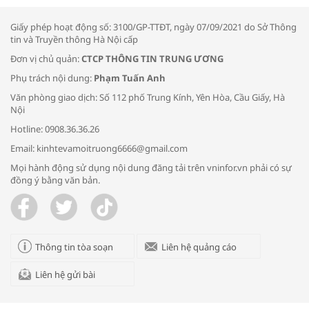
thông đầu ra cho sản phẩm OCOP”
Giấy phép hoạt động số: 3100/GP-TTĐT, ngày 07/09/2021 do Sở Thông
tin và Truyền thông Hà Nội cấp
Đơn vị chủ quản:
CTCP THÔNG TIN TRUNG ƯƠNG
Phụ trách nội dung:
Phạm Tuấn Anh
Bác sĩ tư vấn cách phòng tránh bệnh
Văn phòng giao dịch: Số 112 phố Trung Kính, Yên Hòa, Cầu Giấy, Hà
đường hô hấp trong thời tiết giao mùa
Nội
Hotline: 0908.36.36.26
Email: kinhtevamoitruong6666@gmail.com
Mọi hành động sử dụng nội dung đăng tải trên vninfor.vn phải có sự
đồng ý bằng văn bản.
Trao yêu thương cho em
Thông tin tòa soạn
Liên hệ quảng cáo
Liên hệ gửi bài
Kon Tum giải cứu nạn nhân bị lừa bán