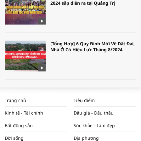
2024 sắp diễn ra tại Quảng Trị
[Tổng Hợp] 6 Quy Định Mới Về Đất Đai,
Nhà Ở Có Hiệu Lực Tháng 8/2024
WORLDBANK DỰ BÁO KINH TẾ VIỆT
NAM NĂM 2024 VÀ NĂM 2025 | NHỊP
Trang chủ
Tiêu điểm
ĐẬP THỊ TRƯỜNG #62
Kinh tế - Tài chính
Đấu giá - Đấu thầu
Bất động sản
Sức khỏe - Làm đẹp
Tọa đàm “Xúc tiến thương mại: Khơi
Đời sống
Địa phương