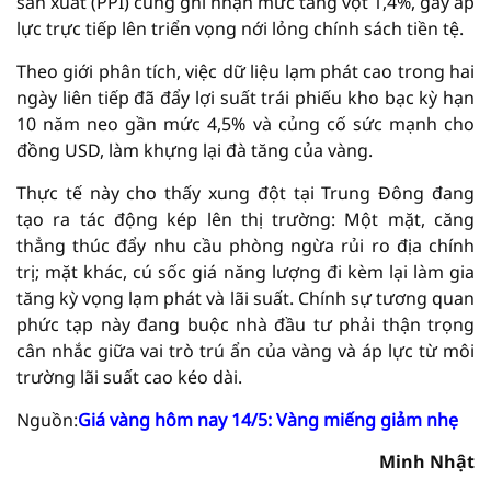
sản xuất (PPI) cũng ghi nhận mức tăng vọt 1,4%, gây áp
lực trực tiếp lên triển vọng nới lỏng chính sách tiền tệ.
Theo giới phân tích, việc dữ liệu lạm phát cao trong hai
ngày liên tiếp đã đẩy lợi suất trái phiếu kho bạc kỳ hạn
10 năm neo gần mức 4,5% và củng cố sức mạnh cho
đồng USD, làm khựng lại đà tăng của vàng.
Thực tế này cho thấy xung đột tại Trung Đông đang
tạo ra tác động kép lên thị trường: Một mặt, căng
thẳng thúc đẩy nhu cầu phòng ngừa rủi ro địa chính
trị; mặt khác, cú sốc giá năng lượng đi kèm lại làm gia
tăng kỳ vọng lạm phát và lãi suất. Chính sự tương quan
phức tạp này đang buộc nhà đầu tư phải thận trọng
cân nhắc giữa vai trò trú ẩn của vàng và áp lực từ môi
trường lãi suất cao kéo dài.
Nguồn:
Giá vàng hôm nay 14/5: Vàng miếng giảm nhẹ
Minh Nhật