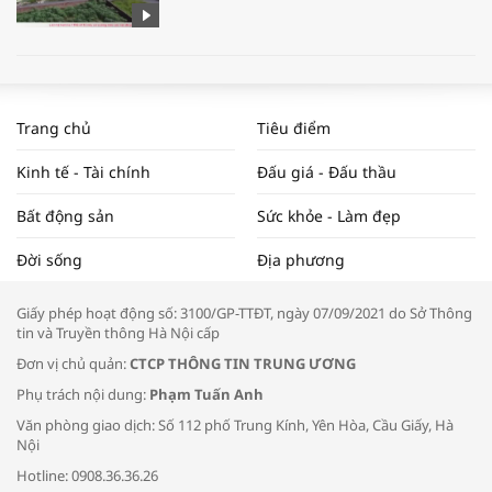
WORLDBANK DỰ BÁO KINH TẾ VIỆT
NAM NĂM 2024 VÀ NĂM 2025 | NHỊP
Trang chủ
Tiêu điểm
ĐẬP THỊ TRƯỜNG #62
Kinh tế - Tài chính
Đấu giá - Đấu thầu
Bất động sản
Sức khỏe - Làm đẹp
Tọa đàm “Xúc tiến thương mại: Khơi
Đời sống
Địa phương
thông đầu ra cho sản phẩm OCOP”
Giấy phép hoạt động số: 3100/GP-TTĐT, ngày 07/09/2021 do Sở Thông
tin và Truyền thông Hà Nội cấp
Đơn vị chủ quản:
CTCP THÔNG TIN TRUNG ƯƠNG
Phụ trách nội dung:
Phạm Tuấn Anh
Bác sĩ tư vấn cách phòng tránh bệnh
Văn phòng giao dịch: Số 112 phố Trung Kính, Yên Hòa, Cầu Giấy, Hà
đường hô hấp trong thời tiết giao mùa
Nội
Hotline: 0908.36.36.26