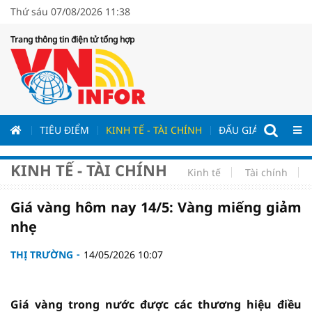
Thứ sáu 07/08/2026 11:38
Trang thông tin điện tử tổng hợp
ƯƠNG
TIÊU ĐIỂM
KINH TẾ - TÀI CHÍNH
ĐẤU GIÁ - ĐẤU THẦ
KINH TẾ - TÀI CHÍNH
Kinh tế
Tài chính
Giá vàng hôm nay 14/5: Vàng miếng giảm
nhẹ
THỊ TRƯỜNG
14/05/2026 10:07
Giá vàng trong nước được các thương hiệu điều