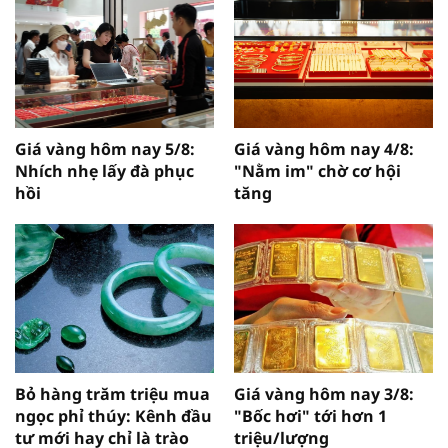
Giá vàng hôm nay 5/8:
Giá vàng hôm nay 4/8:
Nhích nhẹ lấy đà phục
"Nằm im" chờ cơ hội
hồi
tăng
Bỏ hàng trăm triệu mua
Giá vàng hôm nay 3/8:
ngọc phỉ thúy: Kênh đầu
"Bốc hơi" tới hơn 1
tư mới hay chỉ là trào
triệu/lượng