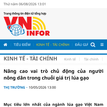
Thứ năm 06/08/2026 13:01
Trang thông tin điện tử tổng hợp
ƯƠNG
TIÊU ĐIỂM
KINH TẾ - TÀI CHÍNH
ĐẤU GIÁ - ĐẤU THẦ
KINH TẾ - TÀI CHÍNH
Kinh tế
Tài chính
Nâng cao vai trò chủ động của người
nông dân trong chuỗi giá trị lúa gạo
THỊ TRƯỜNG
10/05/2026 13:00
Mục tiêu lớn nhất của ngành lúa gạo Việt Nam