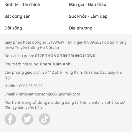
Kinh tế - Tài chính
Đấu giá - Đấu thầu
Bất động sản
Sức khỏe - Làm đẹp
Tọa đàm “Xúc tiến thương mại: Khơi
Đời sống
Địa phương
thông đầu ra cho sản phẩm OCOP”
Giấy phép hoạt động số: 3100/GP-TTĐT, ngày 07/09/2021 do Sở Thông
tin và Truyền thông Hà Nội cấp
Đơn vị chủ quản:
CTCP THÔNG TIN TRUNG ƯƠNG
Phụ trách nội dung:
Phạm Tuấn Anh
Bác sĩ tư vấn cách phòng tránh bệnh
Văn phòng giao dịch: Số 112 phố Trung Kính, Yên Hòa, Cầu Giấy, Hà
đường hô hấp trong thời tiết giao mùa
Nội
Hotline: 0908.36.36.26
Email: kinhtevamoitruong6666@gmail.com
Mọi hành động sử dụng nội dung đăng tải trên vninfor.vn phải có sự
đồng ý bằng văn bản.
Trao yêu thương cho em