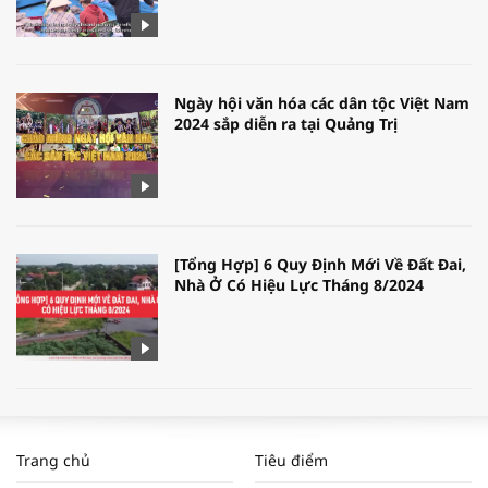
Ngày hội văn hóa các dân tộc Việt Nam
2024 sắp diễn ra tại Quảng Trị
[Tổng Hợp] 6 Quy Định Mới Về Đất Đai,
Nhà Ở Có Hiệu Lực Tháng 8/2024
WORLDBANK DỰ BÁO KINH TẾ VIỆT
NAM NĂM 2024 VÀ NĂM 2025 | NHỊP
Trang chủ
Tiêu điểm
ĐẬP THỊ TRƯỜNG #62