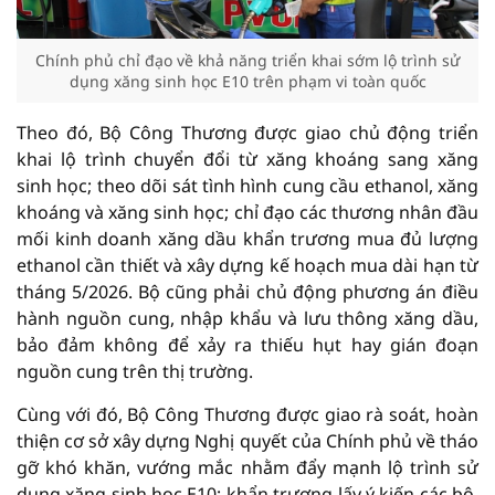
Chính phủ chỉ đạo về khả năng triển khai sớm lộ trình sử
dụng xăng sinh học E10 trên phạm vi toàn quốc
Theo đó, Bộ Công Thương được giao chủ động triển
khai lộ trình chuyển đổi từ xăng khoáng sang xăng
sinh học; theo dõi sát tình hình cung cầu ethanol, xăng
khoáng và xăng sinh học; chỉ đạo các thương nhân đầu
mối kinh doanh xăng dầu khẩn trương mua đủ lượng
ethanol cần thiết và xây dựng kế hoạch mua dài hạn từ
tháng 5/2026. Bộ cũng phải chủ động phương án điều
hành nguồn cung, nhập khẩu và lưu thông xăng dầu,
bảo đảm không để xảy ra thiếu hụt hay gián đoạn
nguồn cung trên thị trường.
Cùng với đó, Bộ Công Thương được giao rà soát, hoàn
thiện cơ sở xây dựng Nghị quyết của Chính phủ về tháo
gỡ khó khăn, vướng mắc nhằm đẩy mạnh lộ trình sử
dụng xăng sinh học E10; khẩn trương lấy ý kiến các bộ,