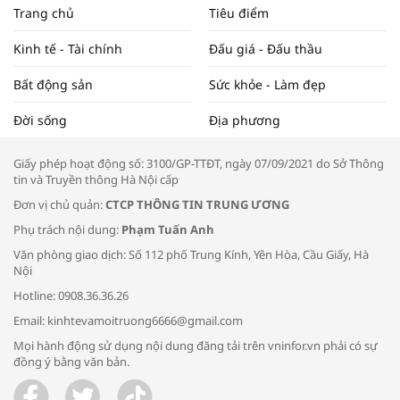
NAM NĂM 2024 VÀ NĂM 2025 | NHỊP
Trang chủ
Tiêu điểm
ĐẬP THỊ TRƯỜNG #62
Kinh tế - Tài chính
Đấu giá - Đấu thầu
Bất động sản
Sức khỏe - Làm đẹp
Tọa đàm “Xúc tiến thương mại: Khơi
Đời sống
Địa phương
thông đầu ra cho sản phẩm OCOP”
Giấy phép hoạt động số: 3100/GP-TTĐT, ngày 07/09/2021 do Sở Thông
tin và Truyền thông Hà Nội cấp
Đơn vị chủ quản:
CTCP THÔNG TIN TRUNG ƯƠNG
Phụ trách nội dung:
Phạm Tuấn Anh
Bác sĩ tư vấn cách phòng tránh bệnh
Văn phòng giao dịch: Số 112 phố Trung Kính, Yên Hòa, Cầu Giấy, Hà
đường hô hấp trong thời tiết giao mùa
Nội
Hotline: 0908.36.36.26
Email: kinhtevamoitruong6666@gmail.com
Mọi hành động sử dụng nội dung đăng tải trên vninfor.vn phải có sự
đồng ý bằng văn bản.
Trao yêu thương cho em