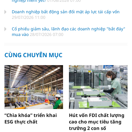
nghiệp niêm yết?
01/08/2026 07:00
Doanh nghiệp bất động sản đối mặt áp lực tái cấp vốn
29/07/2026 11:00
Cổ phiếu giảm sâu, lãnh đạo các doanh nghiệp "bắt đáy"
mua vào
28/07/2026 07:00
CÙNG CHUYÊN MỤC
“Chìa khóa” triển khai
Hút vốn FDI chất lượng
ESG thực chất
cao cho mục tiêu tăng
trưởng 2 con số