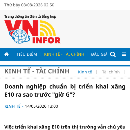
Thứ bảy 08/08/2026 02:50
Trang thông tin điện tử tổng hợp
ƯƠNG
TIÊU ĐIỂM
KINH TẾ - TÀI CHÍNH
ĐẤU GIÁ - ĐẤU THẦ
KINH TẾ - TÀI CHÍNH
Kinh tế
Tài chính
Doanh nghiệp chuẩn bị triển khai xăng
E10 ra sao trước "giờ G"?
KINH TẾ
14/05/2026 13:00
Việc triển khai xăng E10 trên thị trường vẫn chủ yếu