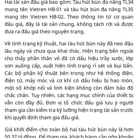
Hai tài sản đấu giá bao gồm: Tàu hút bùn đa năng TL34
mang tên Vietren HB-01 và tàu hút bùn đa năng TL35
mang tên Vietren HB-02. Theo thông tin từ cơ quan
đấu giá, đây là tài sản chung, không tách rời và được
đưa ra đấu giá theo nguyên trạng.
Về tình trạng kỹ thuật, hai tàu hút bùn này đã neo đậu
lâu ngày và chưa qua khai thác. Hiện trạng bên ngoài
cho thấy phần thân vỏ đã có dấu hiệu trầy xước, lớp
sơn xuống cấp, xuất hiện tình trạng rỉ sét và bụi bẩn.
Các bộ phận kỹ thuật bên trong như hệ thống điện,
điện tử, máy móc và cơ khí có dấu hiệu bị hao mòn,
một số khớp nối và linh kiện không còn đảm bảo độ
chắc chắn. Tuy nhiên, các hạng mục chính của thiết bị
vẫn còn đầy đủ. Đơn vị tổ chức đấu giá lưu ý người
tham gia cần kiểm tra kỹ lưỡng hiện trạng tài sản trước
khi quyết định tham gia đấu giá.
Giá khởi điểm cho toàn bộ hai tàu hút bùn này là hơn
50,37 tỷ đồng. Để tham gia, khách hàng cần nộp khoản