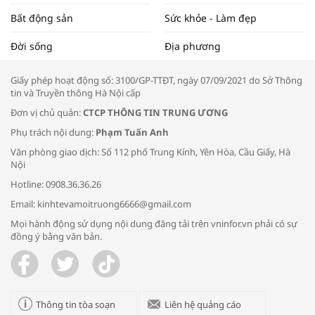
Bất động sản
Sức khỏe - Làm đẹp
Tọa đàm “Xúc tiến thương mại: Khơi
Đời sống
Địa phương
thông đầu ra cho sản phẩm OCOP”
Giấy phép hoạt động số: 3100/GP-TTĐT, ngày 07/09/2021 do Sở Thông
tin và Truyền thông Hà Nội cấp
Đơn vị chủ quản:
CTCP THÔNG TIN TRUNG ƯƠNG
Phụ trách nội dung:
Phạm Tuấn Anh
Bác sĩ tư vấn cách phòng tránh bệnh
Văn phòng giao dịch: Số 112 phố Trung Kính, Yên Hòa, Cầu Giấy, Hà
đường hô hấp trong thời tiết giao mùa
Nội
Hotline: 0908.36.36.26
Email: kinhtevamoitruong6666@gmail.com
Mọi hành động sử dụng nội dung đăng tải trên vninfor.vn phải có sự
đồng ý bằng văn bản.
Trao yêu thương cho em
Thông tin tòa soạn
Liên hệ quảng cáo