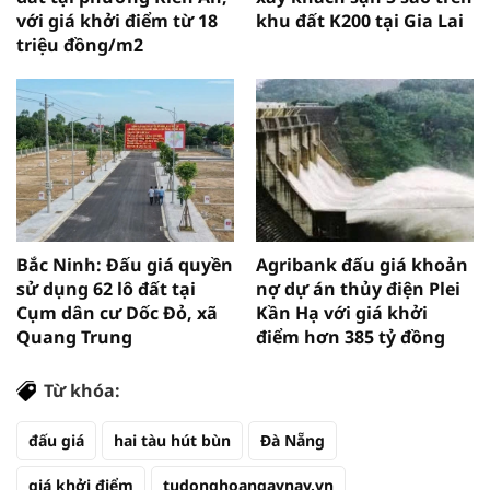
với giá khởi điểm từ 18
khu đất K200 tại Gia Lai
triệu đồng/m2
Bắc Ninh: Đấu giá quyền
Agribank đấu giá khoản
sử dụng 62 lô đất tại
nợ dự án thủy điện Plei
Cụm dân cư Dốc Đỏ, xã
Kần Hạ với giá khởi
Quang Trung
điểm hơn 385 tỷ đồng
Từ khóa:
đấu giá
hai tàu hút bùn
Đà Nẵng
giá khởi điểm
tudonghoangaynay.vn