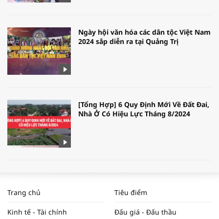
Ngày hội văn hóa các dân tộc Việt Nam
2024 sắp diễn ra tại Quảng Trị
[Tổng Hợp] 6 Quy Định Mới Về Đất Đai,
Nhà Ở Có Hiệu Lực Tháng 8/2024
WORLDBANK DỰ BÁO KINH TẾ VIỆT
NAM NĂM 2024 VÀ NĂM 2025 | NHỊP
Trang chủ
Tiêu điểm
ĐẬP THỊ TRƯỜNG #62
Kinh tế - Tài chính
Đấu giá - Đấu thầu