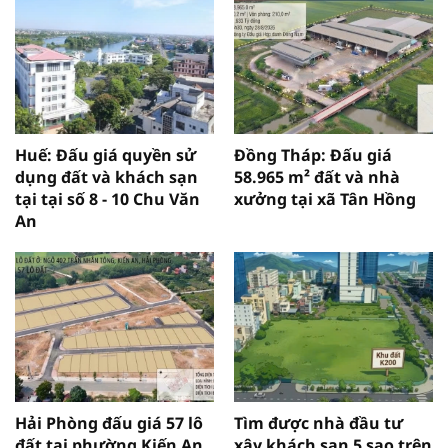
Huế: Đấu giá quyền sử
Đồng Tháp: Đấu giá
dụng đất và khách sạn
58.965 m² đất và nhà
tại tại số 8 - 10 Chu Văn
xưởng tại xã Tân Hồng
An
Hải Phòng đấu giá 57 lô
Tìm được nhà đầu tư
đất tại phường Kiến An,
xây khách sạn 5 sao trên