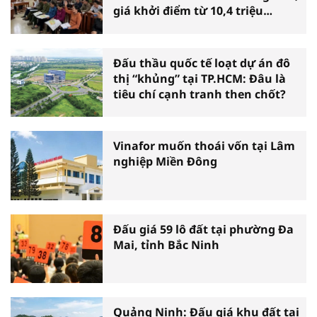
giá khởi điểm từ 10,4 triệu
đồng/m2
Đấu thầu quốc tế loạt dự án đô
thị “khủng” tại TP.HCM: Đâu là
tiêu chí cạnh tranh then chốt?
Vinafor muốn thoái vốn tại Lâm
nghiệp Miền Đông
Đấu giá 59 lô đất tại phường Đa
Mai, tỉnh Bắc Ninh
Quảng Ninh: Đấu giá khu đất tại