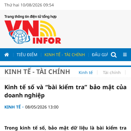
Thứ hai 10/08/2026 09:54
Trang thông tin điện tử tổng hợp
ƯƠNG
TIÊU ĐIỂM
KINH TẾ - TÀI CHÍNH
ĐẤU GIÁ - ĐẤU THẦ
KINH TẾ - TÀI CHÍNH
Kinh tế
Tài chính
Kinh tế số và “bài kiểm tra” bảo mật của
doanh nghiệp
KINH TẾ
08/05/2026 13:00
Trong kinh tế số, bảo mật dữ liệu là bài kiểm tra