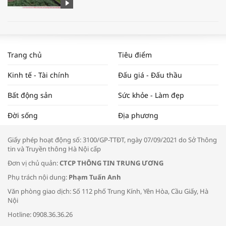
WORLDBANK DỰ BÁO KINH TẾ VIỆT
NAM NĂM 2024 VÀ NĂM 2025 | NHỊP
Trang chủ
Tiêu điểm
ĐẬP THỊ TRƯỜNG #62
Kinh tế - Tài chính
Đấu giá - Đấu thầu
Bất động sản
Sức khỏe - Làm đẹp
Tọa đàm “Xúc tiến thương mại: Khơi
Đời sống
Địa phương
thông đầu ra cho sản phẩm OCOP”
Giấy phép hoạt động số: 3100/GP-TTĐT, ngày 07/09/2021 do Sở Thông
tin và Truyền thông Hà Nội cấp
Đơn vị chủ quản:
CTCP THÔNG TIN TRUNG ƯƠNG
Phụ trách nội dung:
Phạm Tuấn Anh
Bác sĩ tư vấn cách phòng tránh bệnh
Văn phòng giao dịch: Số 112 phố Trung Kính, Yên Hòa, Cầu Giấy, Hà
đường hô hấp trong thời tiết giao mùa
Nội
Hotline: 0908.36.36.26