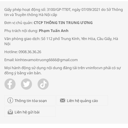
thông đầu ra cho sản phẩm OCOP”
Giấy phép hoạt động số: 3100/GP-TTĐT, ngày 07/09/2021 do Sở Thông
tin và Truyền thông Hà Nội cấp
Đơn vị chủ quản:
CTCP THÔNG TIN TRUNG ƯƠNG
Phụ trách nội dung:
Phạm Tuấn Anh
Bác sĩ tư vấn cách phòng tránh bệnh
Văn phòng giao dịch: Số 112 phố Trung Kính, Yên Hòa, Cầu Giấy, Hà
đường hô hấp trong thời tiết giao mùa
Nội
Hotline: 0908.36.36.26
Email: kinhtevamoitruong6666@gmail.com
Mọi hành động sử dụng nội dung đăng tải trên vninfor.vn phải có sự
đồng ý bằng văn bản.
Trao yêu thương cho em
Thông tin tòa soạn
Liên hệ quảng cáo
Liên hệ gửi bài
Kon Tum giải cứu nạn nhân bị lừa bán
sang Campuchia