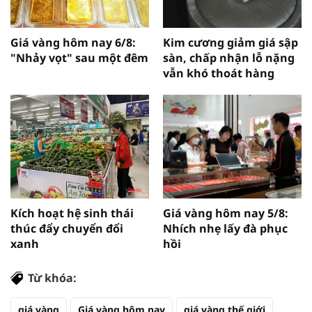
Giá vàng hôm nay 6/8:
Kim cương giảm giá sập
"Nhảy vọt" sau một đêm
sàn, chấp nhận lỗ nặng
vẫn khó thoát hàng
Kích hoạt hệ sinh thái
Giá vàng hôm nay 5/8:
thúc đẩy chuyển đổi
Nhích nhẹ lấy đà phục
xanh
hồi
Từ khóa:
giá vàng
Giá vàng hôm nay
giá vàng thế giới