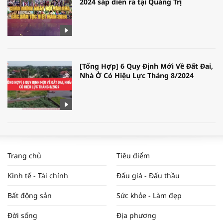
2024 sắp diễn ra tại Quảng Trị
[Tổng Hợp] 6 Quy Định Mới Về Đất Đai,
Nhà Ở Có Hiệu Lực Tháng 8/2024
WORLDBANK DỰ BÁO KINH TẾ VIỆT
NAM NĂM 2024 VÀ NĂM 2025 | NHỊP
Trang chủ
Tiêu điểm
ĐẬP THỊ TRƯỜNG #62
Kinh tế - Tài chính
Đấu giá - Đấu thầu
Bất động sản
Sức khỏe - Làm đẹp
Tọa đàm “Xúc tiến thương mại: Khơi
Đời sống
Địa phương