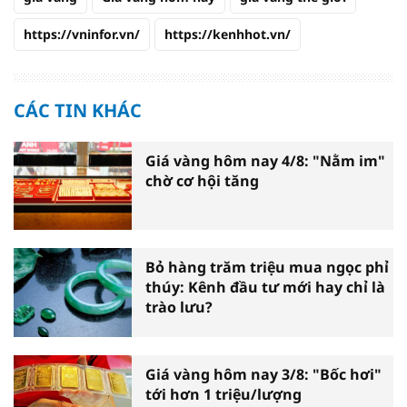
https://vninfor.vn/
https://kenhhot.vn/
CÁC TIN KHÁC
Giá vàng hôm nay 4/8: "Nằm im"
chờ cơ hội tăng
Bỏ hàng trăm triệu mua ngọc phỉ
thúy: Kênh đầu tư mới hay chỉ là
trào lưu?
Giá vàng hôm nay 3/8: "Bốc hơi"
tới hơn 1 triệu/lượng