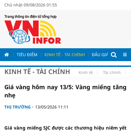
Chủ nhật 09/08/2026 01:55
Trang thông tin điện tử tổng hợp
ƯƠNG
TIÊU ĐIỂM
KINH TẾ - TÀI CHÍNH
ĐẤU GIÁ - ĐẤU THẦ
KINH TẾ - TÀI CHÍNH
Kinh tế
Tài chính
Giá vàng hôm nay 13/5: Vàng miếng tăng
nhẹ
THỊ TRƯỜNG
13/05/2026 11:11
Giá vàng miếng SJC được các thương hiệu niêm yết