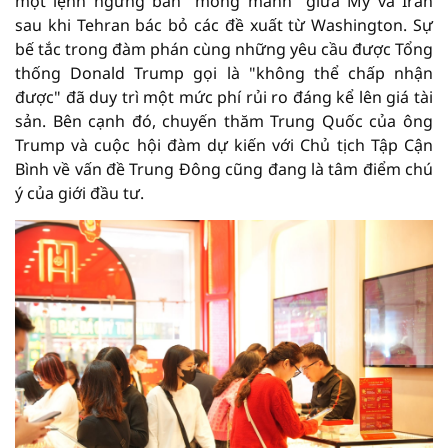
một lệnh ngừng bắn "mong manh" giữa Mỹ và Iran
sau khi Tehran bác bỏ các đề xuất từ Washington. Sự
bế tắc trong đàm phán cùng những yêu cầu được Tổng
thống Donald Trump gọi là "không thể chấp nhận
được" đã duy trì một mức phí rủi ro đáng kể lên giá tài
sản. Bên cạnh đó, chuyến thăm Trung Quốc của ông
Trump và cuộc hội đàm dự kiến với Chủ tịch Tập Cận
Bình về vấn đề Trung Đông cũng đang là tâm điểm chú
ý của giới đầu tư.