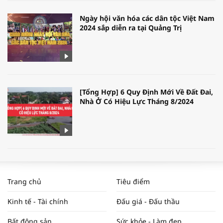
Ngày hội văn hóa các dân tộc Việt Nam
2024 sắp diễn ra tại Quảng Trị
[Tổng Hợp] 6 Quy Định Mới Về Đất Đai,
Nhà Ở Có Hiệu Lực Tháng 8/2024
WORLDBANK DỰ BÁO KINH TẾ VIỆT
NAM NĂM 2024 VÀ NĂM 2025 | NHỊP
Trang chủ
Tiêu điểm
ĐẬP THỊ TRƯỜNG #62
Kinh tế - Tài chính
Đấu giá - Đấu thầu
Bất động sản
Sức khỏe - Làm đẹp