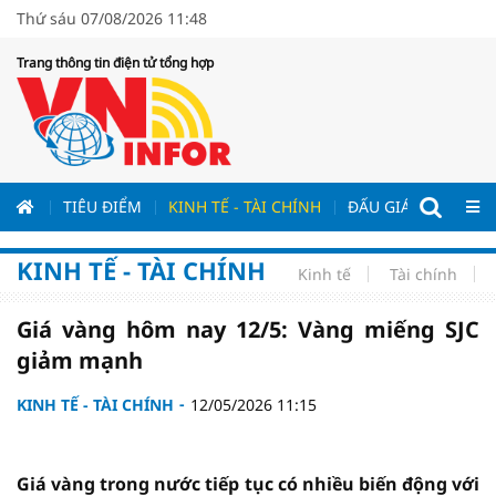
Thứ sáu 07/08/2026 11:48
Trang thông tin điện tử tổng hợp
ƯƠNG
TIÊU ĐIỂM
KINH TẾ - TÀI CHÍNH
ĐẤU GIÁ - ĐẤU THẦ
KINH TẾ - TÀI CHÍNH
Kinh tế
Tài chính
Giá vàng hôm nay 12/5: Vàng miếng SJC
giảm mạnh
KINH TẾ - TÀI CHÍNH
12/05/2026 11:15
Giá vàng trong nước tiếp tục có nhiều biến động với