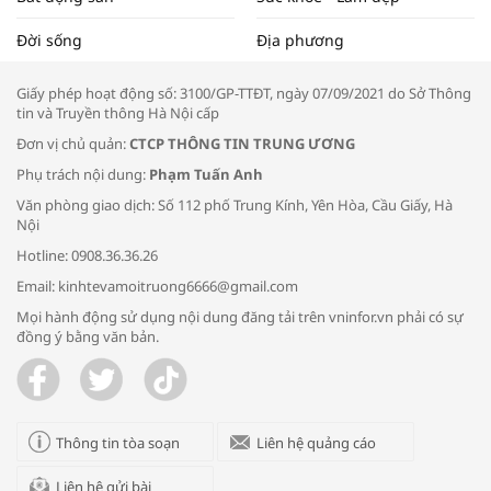
Tọa đàm “Xúc tiến thương mại: Khơi
Đời sống
Địa phương
thông đầu ra cho sản phẩm OCOP”
Giấy phép hoạt động số: 3100/GP-TTĐT, ngày 07/09/2021 do Sở Thông
tin và Truyền thông Hà Nội cấp
Đơn vị chủ quản:
CTCP THÔNG TIN TRUNG ƯƠNG
Phụ trách nội dung:
Phạm Tuấn Anh
Bác sĩ tư vấn cách phòng tránh bệnh
Văn phòng giao dịch: Số 112 phố Trung Kính, Yên Hòa, Cầu Giấy, Hà
đường hô hấp trong thời tiết giao mùa
Nội
Hotline: 0908.36.36.26
Email: kinhtevamoitruong6666@gmail.com
Mọi hành động sử dụng nội dung đăng tải trên vninfor.vn phải có sự
đồng ý bằng văn bản.
Trao yêu thương cho em
Thông tin tòa soạn
Liên hệ quảng cáo
Liên hệ gửi bài