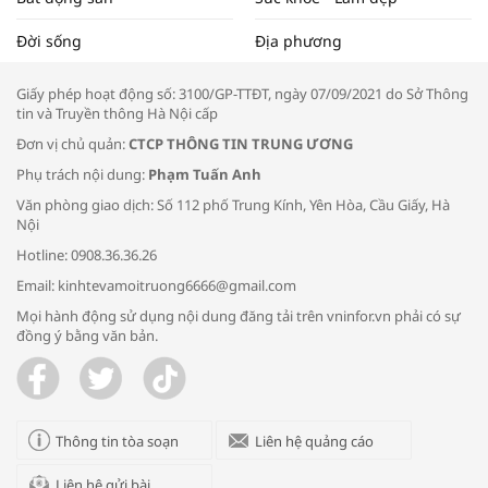
Tọa đàm “Xúc tiến thương mại: Khơi
Đời sống
Địa phương
thông đầu ra cho sản phẩm OCOP”
Giấy phép hoạt động số: 3100/GP-TTĐT, ngày 07/09/2021 do Sở Thông
tin và Truyền thông Hà Nội cấp
Đơn vị chủ quản:
CTCP THÔNG TIN TRUNG ƯƠNG
Phụ trách nội dung:
Phạm Tuấn Anh
Bác sĩ tư vấn cách phòng tránh bệnh
Văn phòng giao dịch: Số 112 phố Trung Kính, Yên Hòa, Cầu Giấy, Hà
đường hô hấp trong thời tiết giao mùa
Nội
Hotline: 0908.36.36.26
Email: kinhtevamoitruong6666@gmail.com
Mọi hành động sử dụng nội dung đăng tải trên vninfor.vn phải có sự
đồng ý bằng văn bản.
Trao yêu thương cho em
Thông tin tòa soạn
Liên hệ quảng cáo
Liên hệ gửi bài