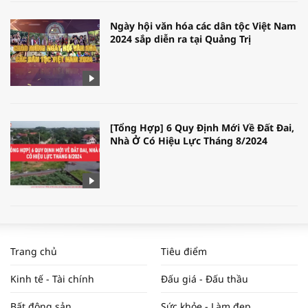
Ngày hội văn hóa các dân tộc Việt Nam
2024 sắp diễn ra tại Quảng Trị
[Tổng Hợp] 6 Quy Định Mới Về Đất Đai,
Nhà Ở Có Hiệu Lực Tháng 8/2024
WORLDBANK DỰ BÁO KINH TẾ VIỆT
NAM NĂM 2024 VÀ NĂM 2025 | NHỊP
Trang chủ
Tiêu điểm
ĐẬP THỊ TRƯỜNG #62
Kinh tế - Tài chính
Đấu giá - Đấu thầu
Bất động sản
Sức khỏe - Làm đẹp