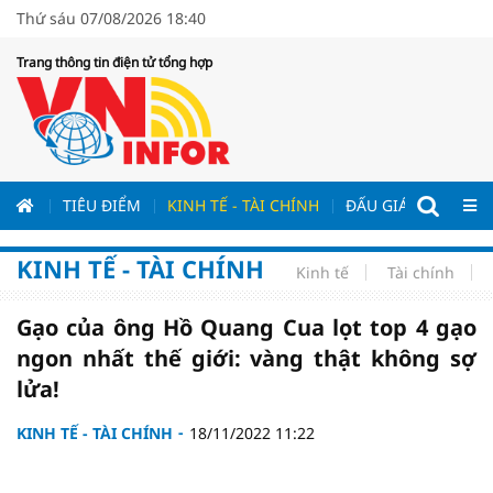
Thứ sáu 07/08/2026 18:40
Trang thông tin điện tử tổng hợp
ƯƠNG
TIÊU ĐIỂM
KINH TẾ - TÀI CHÍNH
ĐẤU GIÁ - ĐẤU THẦ
KINH TẾ - TÀI CHÍNH
Kinh tế
Tài chính
Gạo của ông Hồ Quang Cua lọt top 4 gạo
ngon nhất thế giới: vàng thật không sợ
lửa!
KINH TẾ - TÀI CHÍNH
18/11/2022 11:22