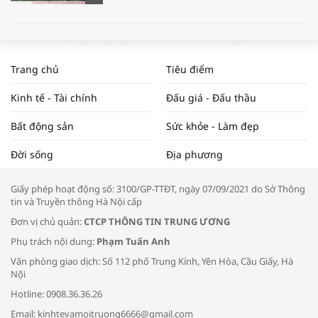
WORLDBANK DỰ BÁO KINH TẾ VIỆT
NAM NĂM 2024 VÀ NĂM 2025 | NHỊP
Trang chủ
Tiêu điểm
ĐẬP THỊ TRƯỜNG #62
Kinh tế - Tài chính
Đấu giá - Đấu thầu
Bất động sản
Sức khỏe - Làm đẹp
Tọa đàm “Xúc tiến thương mại: Khơi
Đời sống
Địa phương
thông đầu ra cho sản phẩm OCOP”
Giấy phép hoạt động số: 3100/GP-TTĐT, ngày 07/09/2021 do Sở Thông
tin và Truyền thông Hà Nội cấp
Đơn vị chủ quản:
CTCP THÔNG TIN TRUNG ƯƠNG
Phụ trách nội dung:
Phạm Tuấn Anh
Bác sĩ tư vấn cách phòng tránh bệnh
Văn phòng giao dịch: Số 112 phố Trung Kính, Yên Hòa, Cầu Giấy, Hà
đường hô hấp trong thời tiết giao mùa
Nội
Hotline: 0908.36.36.26
Email: kinhtevamoitruong6666@gmail.com