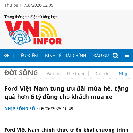
Thứ ba 11/08/2026 02:09
Trang thông tin điện tử tổng hợp
ƯƠNG
TIÊU ĐIỂM
KINH TẾ - TÀI CHÍNH
ĐẤU GIÁ - ĐẤU THẦ
ĐỜI SỐNG
Văn hóa - Thể thao
Du lịch
Nhịp s
Ford Việt Nam tung ưu đãi mùa hè, tặng
quà hơn 6 tỷ đồng cho khách mua xe
NHỊP SỐNG SỐ
05/06/2025 10:49
Ford Việt Nam chính thức triển khai chương trình