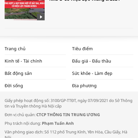
WORLDBANK DỰ BÁO KINH TẾ VIỆT
NAM NĂM 2024 VÀ NĂM 2025 | NHỊP
Trang chủ
Tiêu điểm
ĐẬP THỊ TRƯỜNG #62
Kinh tế - Tài chính
Đấu giá - Đấu thầu
Bất động sản
Sức khỏe - Làm đẹp
Tọa đàm “Xúc tiến thương mại: Khơi
Đời sống
Địa phương
thông đầu ra cho sản phẩm OCOP”
Giấy phép hoạt động số: 3100/GP-TTĐT, ngày 07/09/2021 do Sở Thông
tin và Truyền thông Hà Nội cấp
Đơn vị chủ quản:
CTCP THÔNG TIN TRUNG ƯƠNG
Phụ trách nội dung:
Phạm Tuấn Anh
Bác sĩ tư vấn cách phòng tránh bệnh
Văn phòng giao dịch: Số 112 phố Trung Kính, Yên Hòa, Cầu Giấy, Hà
đường hô hấp trong thời tiết giao mùa
Nội