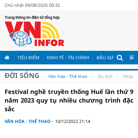
Chủ nhật 09/08/2026 00:32
Trang thông tin điện tử tổng hợp
ƯƠNG
TIÊU ĐIỂM
KINH TẾ - TÀI CHÍNH
ĐẤU GIÁ - ĐẤU THẦ
ĐỜI SỐNG
Văn hóa - Thể thao
Du lịch
Nhịp s
Festival nghề truyền thống Huế lần thứ 9
năm 2023 quy tụ nhiều chương trình đặc
sắc
VĂN HÓA - THỂ THAO
10/12/2022 21:14