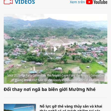
VIDEOS
Xem trên
Đổi thay nơi ngã ba biên giới Mường Nhé
Nỗ lực gỡ thẻ vàng thủy sản và khai
thác nghề cá có trách nhiệm tại các