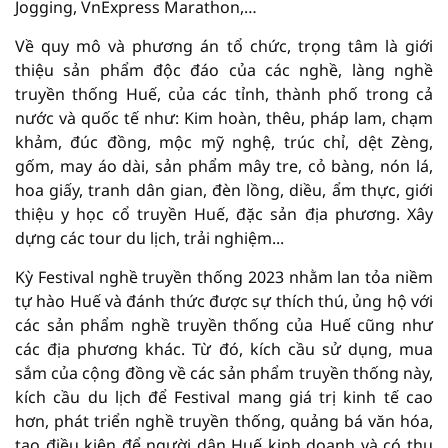
Jogging, VnExpress Marathon,…
Về quy mô và phương án tổ chức, trọng tâm là giới
thiệu sản phẩm độc đáo của các nghề, làng nghề
truyền thống Huế, của các tỉnh, thành phố trong cả
nước và quốc tế như: Kim hoàn, thêu, pháp lam, chạm
khảm, đúc đồng, mộc mỹ nghệ, trúc chỉ, dệt Zèng,
gốm, may áo dài, sản phẩm mây tre, cỏ bàng, nón lá,
hoa giấy, tranh dân gian, đèn lồng, diều, ẩm thực, giới
thiệu y học cổ truyền Huế, đặc sản địa phương. Xây
dựng các tour du lịch, trải nghiệm...
Kỳ Festival nghề truyền thống 2023 nhằm lan tỏa niềm
tự hào Huế và đánh thức được sự thích thú, ủng hộ với
các sản phẩm nghề truyền thống của Huế cũng như
các địa phương khác. Từ đó, kích cầu sử dụng, mua
sắm của cộng đồng về các sản phẩm truyền thống này,
kích cầu du lịch để Festival mang giá trị kinh tế cao
hơn, phát triển nghề truyền thống, quảng bá văn hóa,
tạo điều kiện để người dân Huế kinh doanh và có thu