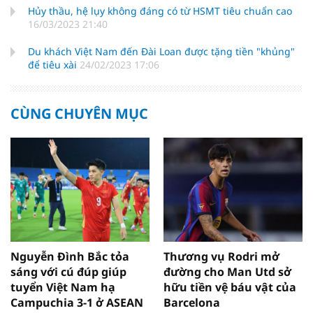
Hủy thầu, hệ lụy không đáng có từ HSMT tiêu chuẩn cao
16/03/2023 21:40
Du khách Việt Nam đến Đài Loan được tặng tiền "khủng"
để tiêu xài
24/02/2023 17:06
CÙNG CHUYÊN MỤC
Nguyễn Đình Bắc tỏa
Thương vụ Rodri mở
sáng với cú đúp giúp
đường cho Man Utd sở
tuyển Việt Nam hạ
hữu tiền vệ báu vật của
Campuchia 3-1 ở ASEAN
Barcelona