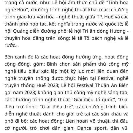
trong cả nước, như: Lễ hội ẩm thực chủ đề "Tinh hoa
nghề Bún"; chương trình nghệ thuật khai mạc; chương
trình giao lưu văn hóa - nghệ thuật giữa TP. Huế và các
thành phố hợp tác, kết nghĩa trong nước và quốc tế; lễ
hội Quảng diễn đường phố; lễ hội Tri ân dòng Hương -
thuyền hoa đăng trên sông; lễ tế Tổ bách nghệ và lễ
rước...
Bên cạnh đó là các hoạt động hưởng ứng, hoạt động
cộng đồng, gồm: Bình chọn sản phẩm thủ công mỹ
nghệ tiêu biểu; xác lập một kỷ lục mới liên quan đến
nghề truyền thống được thực hiện tại Festival nghề
truyền thống Huế 2023; Lễ hội Festival Thuận An Biển
gọi năm 2023; không gian thủ công mỹ nghệ sáng tạo;
các chương trình nghệ thuật "Giai điệu Tổ quốc", "Giai
điệu trữ tình"; "Giai điệu trẻ"; các chương trình biểu
diễn nghệ thuật dành cho giới trẻ tại các sân khấu và
phố đi bộ; các hoạt động: Liên hoan Võ thuật, thi đấu
cờ người, trò chơi dân gian, Dance sport, dân vũ,