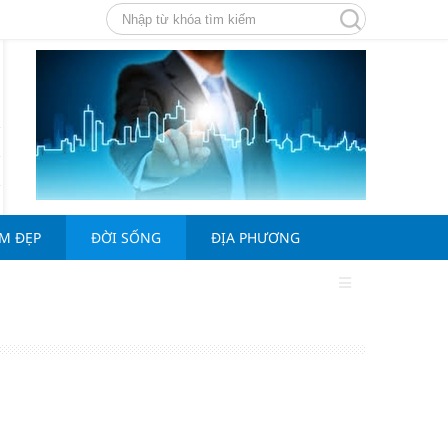
ÀM ĐẸP
ĐỜI SỐNG
ĐỊA PHƯƠNG