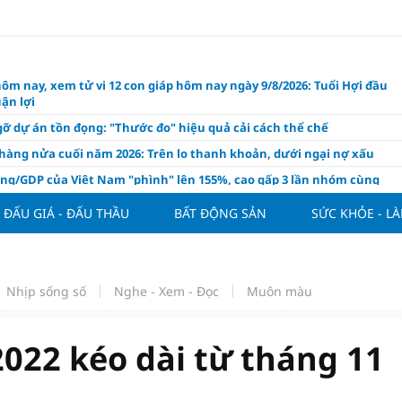
hôm nay, xem tử vi 12 con giáp hôm nay ngày 9/8/2026: Tuổi Hợi đầu
ận lợi
ỡ dự án tồn đọng: "Thước đo" hiệu quả cải cách thể chế
hàng nửa cuối năm 2026: Trên lo thanh khoản, dưới ngại nợ xấu
ụng/GDP của Việt Nam "phình" lên 155%, cao gấp 3 lần nhóm cùng
ĐẤU GIÁ - ĐẤU THẦU
BẤT ĐỘNG SẢN
SỨC KHỎE - L
háp: Đấu giá 58.965 m² đất và nhà xưởng tại xã Tân Hồng
n Đình Bắc tỏa sáng với cú đúp giúp tuyển Việt Nam hạ Campuchia
ASEAN Cup 2026
ng hôm nay 8/8: Vàng thế giới "nhảy vọt"
Nhịp sống số
Nghe - Xem - Đọc
Muôn màu
ổ phiếu IPO có được phân bổ dòng vốn mới từ nâng hạng thị trường?
ch của nước chanh gừng
2022 kéo dài từ tháng 11
ần tiền gửi Kho bạc Nhà nước: Không chỉ 4 ngân hàng được lợi