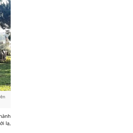
yên
thành
i lạ,