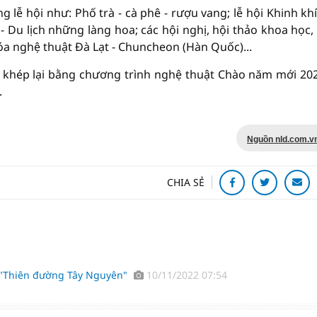
 lễ hội như: Phố trà - cà phê - rượu vang; lễ hội Khinh khí
 Du lịch những làng hoa; các hội nghị, hội thảo khoa học, 
óa nghệ thuật Đà Lạt - Chuncheon (Hàn Quốc)...
ược khép lại bằng chương trình nghệ thuật Chào năm mới 202
.
Nguồn nld.com.v
CHIA SẺ
 "Thiên đường Tây Nguyên"
10/11/2022 07:54