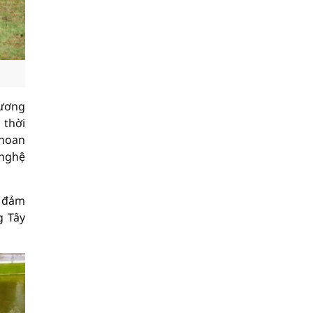
Hương
 thời
 hoan
 nghệ
o đảm
g Tây