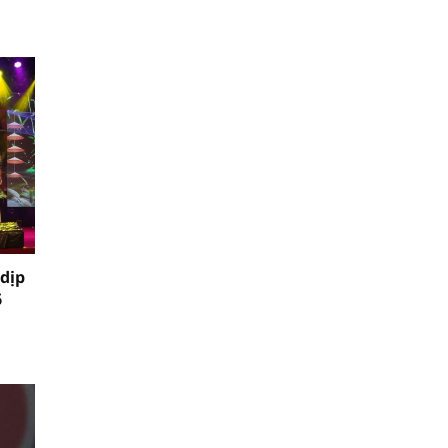
 dịp
6