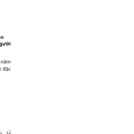
ôn
người
X năm
t đặc