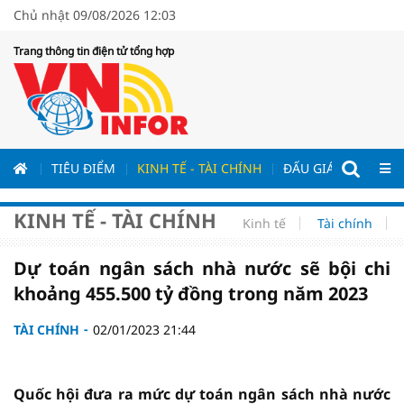
Chủ nhật 09/08/2026 12:03
Trang thông tin điện tử tổng hợp
ƯƠNG
TIÊU ĐIỂM
KINH TẾ - TÀI CHÍNH
ĐẤU GIÁ - ĐẤU THẦ
KINH TẾ - TÀI CHÍNH
Kinh tế
Tài chính
Dự toán ngân sách nhà nước sẽ bội chi
khoảng 455.500 tỷ đồng trong năm 2023
TÀI CHÍNH
02/01/2023 21:44
Quốc hội đưa ra mức dự toán ngân sách nhà nước