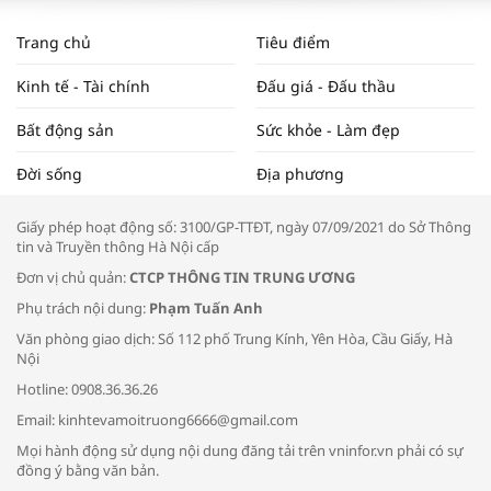
WORLDBANK DỰ BÁO KINH TẾ VIỆT
NAM NĂM 2024 VÀ NĂM 2025 | NHỊP
Trang chủ
Tiêu điểm
ĐẬP THỊ TRƯỜNG #62
Kinh tế - Tài chính
Đấu giá - Đấu thầu
Bất động sản
Sức khỏe - Làm đẹp
Tọa đàm “Xúc tiến thương mại: Khơi
Đời sống
Địa phương
thông đầu ra cho sản phẩm OCOP”
Giấy phép hoạt động số: 3100/GP-TTĐT, ngày 07/09/2021 do Sở Thông
tin và Truyền thông Hà Nội cấp
Đơn vị chủ quản:
CTCP THÔNG TIN TRUNG ƯƠNG
Phụ trách nội dung:
Phạm Tuấn Anh
Bác sĩ tư vấn cách phòng tránh bệnh
Văn phòng giao dịch: Số 112 phố Trung Kính, Yên Hòa, Cầu Giấy, Hà
đường hô hấp trong thời tiết giao mùa
Nội
Hotline: 0908.36.36.26
Email: kinhtevamoitruong6666@gmail.com
Mọi hành động sử dụng nội dung đăng tải trên vninfor.vn phải có sự
đồng ý bằng văn bản.