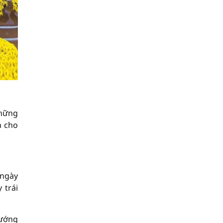
những
h cho
 ngày
 trái
tướng