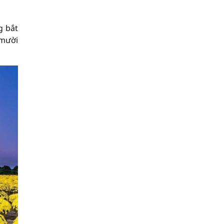
g bắt
 mười