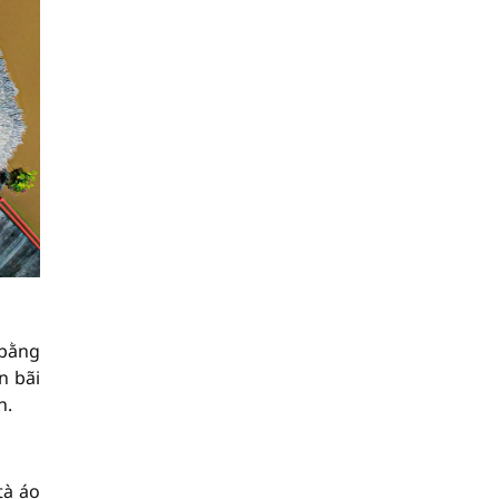
 bằng
n bãi
n.
tà áo