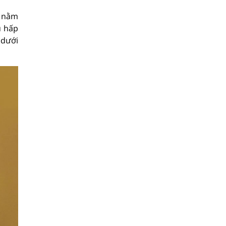
h nằm
ú hấp
 dưới