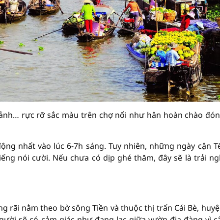
 cảnh… rực rỡ sắc màu trên chợ nổi như hân hoàn chào đó
ng nhất vào lúc 6-7h sáng. Tuy nhiên, những ngày cận Tế
ếng nói cười. Nếu chưa có dịp ghé thăm, đây sẽ là trải n
ng rãi nằm theo bờ sông Tiền và thuộc thị trấn Cái Bè, huyệ
ười sẽ có cảm giác như đang lạc giữa vườn địa đàng vì câ