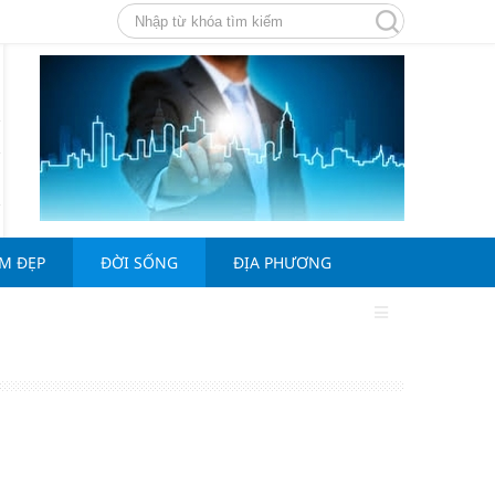
ÀM ĐẸP
ĐỜI SỐNG
ĐỊA PHƯƠNG