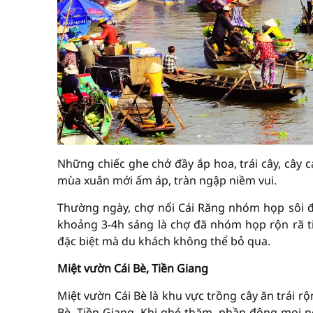
Những chiếc ghe chở đầy ắp hoa, trái cây, cây
mùa xuân mới ấm áp, tràn ngập niềm vui.
Thường ngày, chợ nổi Cái Răng nhóm họp sôi độ
khoảng 3-4h sáng là chợ đã nhóm họp rộn rã ti
đặc biệt mà du khách không thể bỏ qua.
Miệt vườn Cái Bè, Tiền Giang
Miệt vườn Cái Bè là khu vực trồng cây ăn trái rộ
Bè, Tiền Giang. Khi ghé thăm, phần đông mọi ng