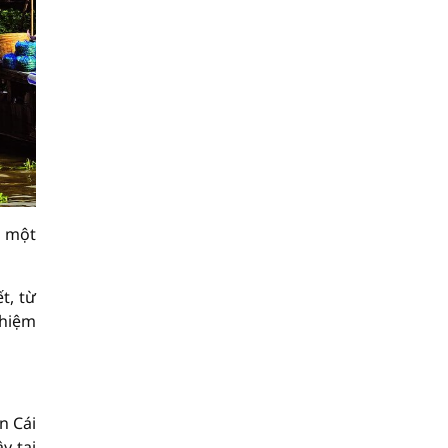
n một
t, từ
ghiệm
n Cái
y tại