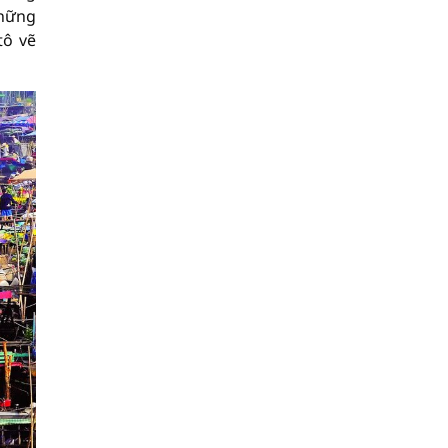
những
tô vẽ