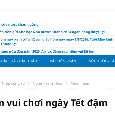
ch của nước chanh gừng
ần tiền gửi Kho bạc Nhà nước: Không chỉ 4 ngân hàng được lợi
hôm nay, xem tử vi 12 con giáp hôm nay ngày 8/8/2026: Tuổi Mão kinh
 thuận lợi
àng nửa đầu năm 2026: Áp lực đằng sau niềm vui lãi lớn
oạch và hạ tầng đang mở ra chu kỳ tăng trưởng mới của bất động
ĐẤU GIÁ - ĐẤU THẦU
BẤT ĐỘNG SẢN
SỨC KHỎE - L
iệt Nam
ất giảm 30% thuế cho hộ, cá nhân kinh doanh, doanh nghiệp thu
0 tỷ đồng
ng hôm nay 7/8: Thị trường lặng sóng
Nhịp sống số
Nghe - Xem - Đọc
Muôn màu
y mua nhà tăng cao, thị trường đối mặt sức ép thanh khoản
người trẻ quốc tế xem Phú Quốc là “thiên đường lập nghiệp”
ểm vui chơi ngày Tết đậm
g vụ Rodri mở đường cho Man Utd sở hữu tiền vệ báu vật của
lona