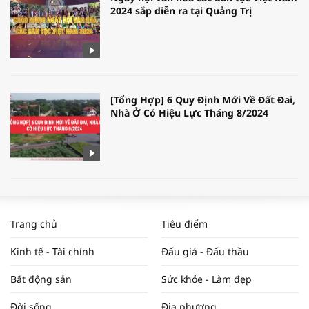
2024 sắp diễn ra tại Quảng Trị
[Tổng Hợp] 6 Quy Định Mới Về Đất Đai,
Nhà Ở Có Hiệu Lực Tháng 8/2024
WORLDBANK DỰ BÁO KINH TẾ VIỆT
NAM NĂM 2024 VÀ NĂM 2025 | NHỊP
Trang chủ
Tiêu điểm
ĐẬP THỊ TRƯỜNG #62
Kinh tế - Tài chính
Đấu giá - Đấu thầu
Bất động sản
Sức khỏe - Làm đẹp
Tọa đàm “Xúc tiến thương mại: Khơi
Đời sống
Địa phương