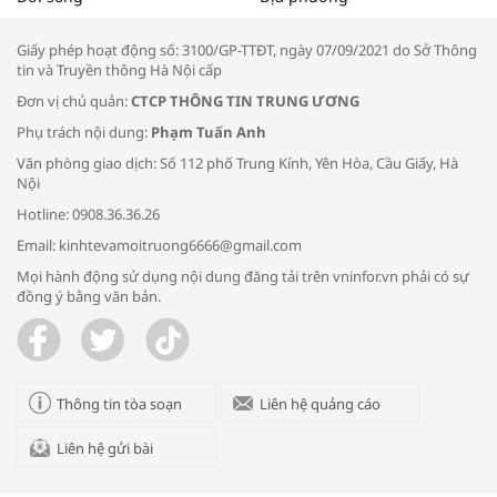
thông đầu ra cho sản phẩm OCOP”
Giấy phép hoạt động số: 3100/GP-TTĐT, ngày 07/09/2021 do Sở Thông
tin và Truyền thông Hà Nội cấp
Đơn vị chủ quản:
CTCP THÔNG TIN TRUNG ƯƠNG
Phụ trách nội dung:
Phạm Tuấn Anh
Bác sĩ tư vấn cách phòng tránh bệnh
Văn phòng giao dịch: Số 112 phố Trung Kính, Yên Hòa, Cầu Giấy, Hà
đường hô hấp trong thời tiết giao mùa
Nội
Hotline: 0908.36.36.26
Email: kinhtevamoitruong6666@gmail.com
Mọi hành động sử dụng nội dung đăng tải trên vninfor.vn phải có sự
đồng ý bằng văn bản.
Trao yêu thương cho em
Thông tin tòa soạn
Liên hệ quảng cáo
Liên hệ gửi bài
Kon Tum giải cứu nạn nhân bị lừa bán