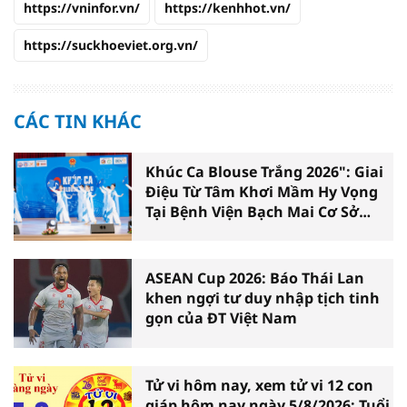
https://vninfor.vn/
https://kenhhot.vn/
https://suckhoeviet.org.vn/
CÁC TIN KHÁC
Khúc Ca Blouse Trắng 2026": Giai
Điệu Từ Tâm Khơi Mầm Hy Vọng
Tại Bệnh Viện Bạch Mai Cơ Sở
Ninh Bình
ASEAN Cup 2026: Báo Thái Lan
khen ngợi tư duy nhập tịch tinh
gọn của ĐT Việt Nam
Tử vi hôm nay, xem tử vi 12 con
giáp hôm nay ngày 5/8/2026: Tuổi