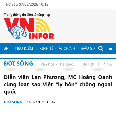
Thứ sáu 07/08/2026 10:13
Trang thông tin điện tử tổng hợp
ƯƠNG
TIÊU ĐIỂM
KINH TẾ - TÀI CHÍNH
ĐẤU GIÁ - ĐẤU THẦ
ĐỜI SỐNG
Văn hóa - Thể thao
Du lịch
Nhịp s
Diễn viên Lan Phương, MC Hoàng Oanh
cùng loạt sao Việt "ly hôn" chồng ngoại
quốc
ĐỜI SỐNG
27/07/2025 13:42