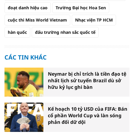
đoạt danh hiệu cao
Trường Đại học Hoa Sen
cuộc thi Miss World Vietnam
Nhạc viện TP HCM
hàn quốc
đấu trường nhan sắc quốc tế
CÁC TIN KHÁC
Neymar bị chỉ trích là tiền đạo tệ
nhất lịch sử tuyển Brazil dù sở
hữu kỷ lục ghi bàn
Kế hoạch 10 tỷ USD của FIFA: Bán
cổ phần World Cup và làn sóng
phản đối dữ dội