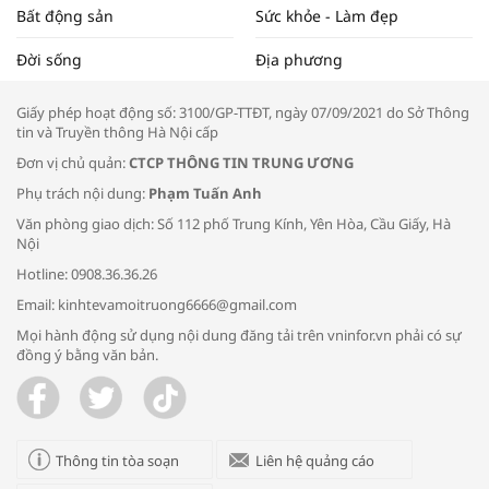
Bất động sản
Sức khỏe - Làm đẹp
Tọa đàm “Xúc tiến thương mại: Khơi
Đời sống
Địa phương
thông đầu ra cho sản phẩm OCOP”
Giấy phép hoạt động số: 3100/GP-TTĐT, ngày 07/09/2021 do Sở Thông
tin và Truyền thông Hà Nội cấp
Đơn vị chủ quản:
CTCP THÔNG TIN TRUNG ƯƠNG
Phụ trách nội dung:
Phạm Tuấn Anh
Bác sĩ tư vấn cách phòng tránh bệnh
Văn phòng giao dịch: Số 112 phố Trung Kính, Yên Hòa, Cầu Giấy, Hà
đường hô hấp trong thời tiết giao mùa
Nội
Hotline: 0908.36.36.26
Email: kinhtevamoitruong6666@gmail.com
Mọi hành động sử dụng nội dung đăng tải trên vninfor.vn phải có sự
đồng ý bằng văn bản.
Trao yêu thương cho em
Thông tin tòa soạn
Liên hệ quảng cáo