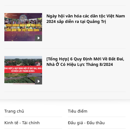
Ngày hội văn hóa các dân tộc Việt Nam
2024 sắp diễn ra tại Quảng Trị
[Tổng Hợp] 6 Quy Định Mới Về Đất Đai,
Nhà Ở Có Hiệu Lực Tháng 8/2024
WORLDBANK DỰ BÁO KINH TẾ VIỆT
NAM NĂM 2024 VÀ NĂM 2025 | NHỊP
Trang chủ
Tiêu điểm
ĐẬP THỊ TRƯỜNG #62
Kinh tế - Tài chính
Đấu giá - Đấu thầu