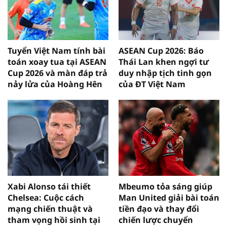
Tuyển Việt Nam tính bài
ASEAN Cup 2026: Báo
toán xoay tua tại ASEAN
Thái Lan khen ngợi tư
Cup 2026 và màn đáp trả
duy nhập tịch tinh gọn
nảy lửa của Hoàng Hên
của ĐT Việt Nam
Xabi Alonso tái thiết
Mbeumo tỏa sáng giúp
Chelsea: Cuộc cách
Man United giải bài toán
mạng chiến thuật và
tiền đạo và thay đổi
tham vọng hồi sinh tại
chiến lược chuyển