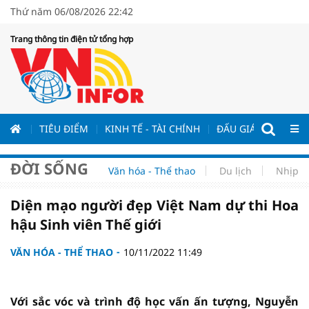
Thứ năm 06/08/2026 22:42
Trang thông tin điện tử tổng hợp
ƯƠNG
TIÊU ĐIỂM
KINH TẾ - TÀI CHÍNH
ĐẤU GIÁ - ĐẤU THẦ
ĐỜI SỐNG
Văn hóa - Thể thao
Du lịch
Nhịp s
Diện mạo người đẹp Việt Nam dự thi Hoa
hậu Sinh viên Thế giới
VĂN HÓA - THỂ THAO
10/11/2022 11:49
Với sắc vóc và trình độ học vấn ấn tượng, Nguyễn