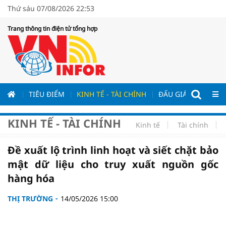
Thứ sáu 07/08/2026 22:53
Trang thông tin điện tử tổng hợp
ƯƠNG
TIÊU ĐIỂM
KINH TẾ - TÀI CHÍNH
ĐẤU GIÁ - ĐẤU THẦ
KINH TẾ - TÀI CHÍNH
Kinh tế
Tài chính
Đề xuất lộ trình linh hoạt và siết chặt bảo
mật dữ liệu cho truy xuất nguồn gốc
hàng hóa
THỊ TRƯỜNG
14/05/2026 15:00