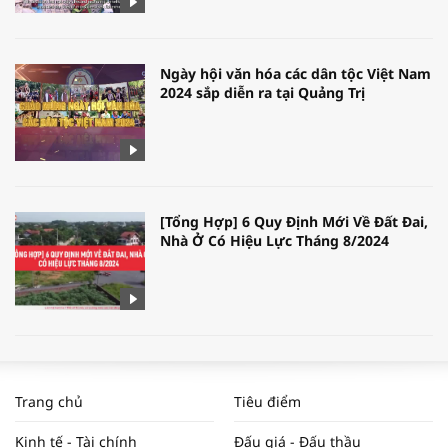
Ngày hội văn hóa các dân tộc Việt Nam
2024 sắp diễn ra tại Quảng Trị
[Tổng Hợp] 6 Quy Định Mới Về Đất Đai,
Nhà Ở Có Hiệu Lực Tháng 8/2024
WORLDBANK DỰ BÁO KINH TẾ VIỆT
NAM NĂM 2024 VÀ NĂM 2025 | NHỊP
Trang chủ
Tiêu điểm
ĐẬP THỊ TRƯỜNG #62
Kinh tế - Tài chính
Đấu giá - Đấu thầu