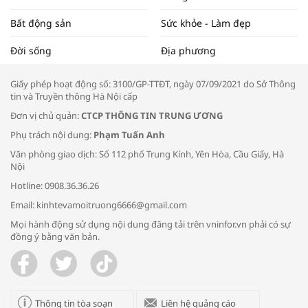
Bất động sản
Sức khỏe - Làm đẹp
Tọa đàm “Xúc tiến thương mại: Khơi
Đời sống
Địa phương
thông đầu ra cho sản phẩm OCOP”
Giấy phép hoạt động số: 3100/GP-TTĐT, ngày 07/09/2021 do Sở Thông
tin và Truyền thông Hà Nội cấp
Đơn vị chủ quản:
CTCP THÔNG TIN TRUNG ƯƠNG
Phụ trách nội dung:
Phạm Tuấn Anh
Bác sĩ tư vấn cách phòng tránh bệnh
Văn phòng giao dịch: Số 112 phố Trung Kính, Yên Hòa, Cầu Giấy, Hà
đường hô hấp trong thời tiết giao mùa
Nội
Hotline: 0908.36.36.26
Email: kinhtevamoitruong6666@gmail.com
Mọi hành động sử dụng nội dung đăng tải trên vninfor.vn phải có sự
đồng ý bằng văn bản.
Trao yêu thương cho em
Thông tin tòa soạn
Liên hệ quảng cáo