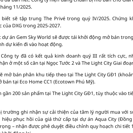
 tháng 11/2025.
 biết sẽ tập trung The Privé trong quý IV/2025. Chứng 
ục của DXG trong 2025-2027.
ết dự án Gem Sky World sẽ được tái khởi động mở bán tron
nh dự kiến đi vào hoạt động.
: Công ty đã có kết quả kinh doanh quý III rất tích cực, 
n ở một số căn tại Ngọc Tước 2 và The Light City Giai đoạn
ẽ mở bán phân khu tiếp theo tại The Light City GĐ1 (khoả
ở bán tại Eco Home CC1 (Ecotown Phú Mỹ).
 gần 200 sản phẩm tại The Light City GĐ1, tùy thuộc vào ti
hị trường ghi nhận sự cải thiện của tâm lý người mua với s
iệu phục hồi của giá thứ cấp tại dự án Aqua City (Đồng 
trọng – nhận được phê duyệt điều chỉnh quy hoạch chi tiết 