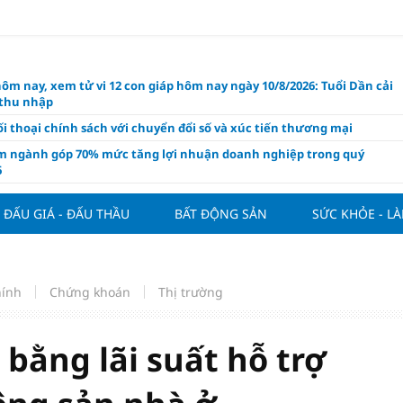
hôm nay, xem tử vi 12 con giáp hôm nay ngày 10/8/2026: Tuổi Dần cải
 thu nhập
i thoại chính sách với chuyển đổi số và xúc tiến thương mại
m ngành góp 70% mức tăng lợi nhuận doanh nghiệp trong quý
6
 nghiệp kiến nghị gì trong dự thảo Luật Kinh doanh bất động sản
i?
ĐẤU GIÁ - ĐẤU THẦU
BẤT ĐỘNG SẢN
SỨC KHỎE - L
 Villa chính thức đàm phán mua Joao Palhinha từ Bayern Munich
thế chỗ Tielemans
ng tuần qua: Vàng thế giới "bứt tốc"
hính
Chứng khoán
Thị trường
áo công bố và chính thức mở màn Vòng sơ khảo Miss Galaxy Việt
026: Đỉnh cao nhan sắc trong kỷ nguyên số
bằng lãi suất hỗ trợ
ấu giá quyền sử dụng đất và khách sạn tại tại số 8 - 10 Chu Văn An
ở dư địa phát triển mới
 phẩm giàu chất xơ tốt nhất thúc đẩy giảm cân, bảo vệ tim mạch