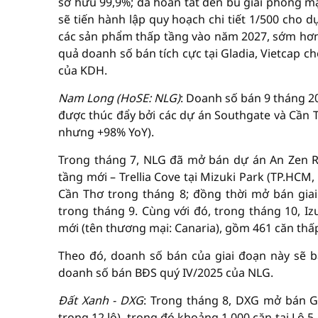
sở hữu 99,9%; đã hoàn tất đền bù giải phóng mặ
sẽ tiến hành lập quy hoạch chi tiết 1/500 cho 
các sản phẩm thấp tầng vào năm 2027, sớm hơn 
quả doanh số bán tích cực tại Gladia, Vietcap c
của KDH.
Nam Long (HoSE: NLG)
: Doanh số bán 9 tháng 2
được thúc đẩy bởi các dự án Southgate và Cần T
nhưng +98% YoY).
Trong tháng 7, NLG đã mở bán dự án An Zen R
tầng mới – Trellia Cove tại Mizuki Park (TP.HCM
Cần Thơ trong tháng 8; đồng thời mở bán giai
trong tháng 9. Cùng với đó, trong tháng 10, I
mới (tên thương mại: Canaria), gồm 461 căn thấ
Theo đó, doanh số bán của giai đoạn này sẽ b
doanh số bán BĐS quý IV/2025 của NLG.
Đất Xanh - DXG
: Trong tháng 8, DXG mở bán Gi
trong 12 lô), trong đó khoảng 1.000 căn tại Lô 