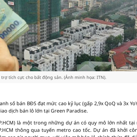
 trợ tích cực cho bất động sản. (Ảnh minh họa: ITN).
anh số bán BĐS đạt mức cao kỷ lục (gấp 2,9x QoQ và 3x YoY
ao dịch bán lô lớn tại Green Paradise.
TP.HCM) là một trong những dự án có quy mô lớn nhất tại
TP.HCM thông qua tuyến metro cao tốc. Dự án đã khởi cô