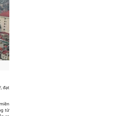
, đạt
 miền
ng từ