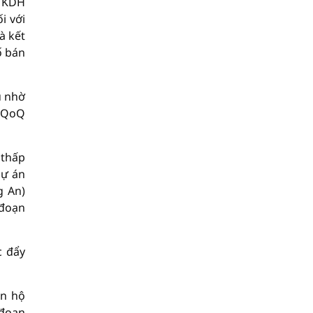
, KDH
i với
à kết
ố bán
u nhờ
% QoQ
 thấp
dự án
g An)
 đoạn
c đẩy
ăn hộ
 đoạn