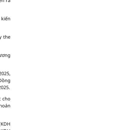
ễn ra
 kiến
y the
tương
2025,
 Đồng
2025.
c cho
khoán
 (KDH