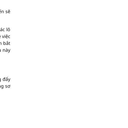
ến sẽ
ác lô
 việc
n bắt
u này
g đẩy
ng sơ