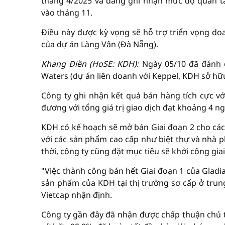
tháng 4/2025 và đang ghi nhận mức độ quan tâ
vào tháng 11.
Điều này được kỳ vọng sẽ hỗ trợ triển vọng do
của dự án Làng Vân (Đà Nẵng).
Khang Điền (HoSE: KDH):
Ngày 05/10 đã đánh 
Waters (dự án liên doanh với Keppel, KDH sở hữu
Công ty ghi nhận kết quả bán hàng tích cực v
đương với tổng giá trị giao dịch đạt khoảng 4 ng
KDH có kế hoạch sẽ mở bán Giai đoạn 2 cho các
với các sản phẩm cao cấp như biệt thự và nhà ph
thời, công ty cũng đặt mục tiêu sẽ khởi công g
"Việc thành công bán hết Giai đoạn 1 của Gladi
sản phẩm của KDH tại thị trường sơ cấp ở tr
Vietcap nhận định.
Công ty gần đây đã nhận được chấp thuận chủ 