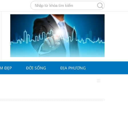
ÀM ĐẸP
ĐỜI SỐNG
ĐỊA PHƯƠNG