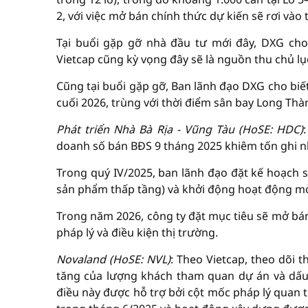
2, với việc mở bán chính thức dự kiến sẽ rơi vào
Tại buổi gặp gỡ nhà đầu tư mới đây, DXG cho
Vietcap cũng kỳ vọng đây sẽ là nguồn thu chủ l
Cũng tại buổi gặp gỡ, Ban lãnh đạo DXG cho bi
cuối 2026, trùng với thời điểm sân bay Long Thà
Phát triển Nhà Bà Rịa - Vũng Tàu (HoSE: HDC)
doanh số bán BĐS 9 tháng 2025 khiêm tốn ghi nhậ
Trong quý IV/2025, ban lãnh đạo đặt kế hoạch s
sản phẩm thấp tầng) và khởi động hoạt động m
Trong năm 2026, công ty đặt mục tiêu sẽ mở bán
pháp lý và điều kiện thị trường.
Novaland (HoSE: NVL)
: Theo Vietcap, theo dõi t
tăng của lượng khách tham quan dự án và dấu h
điều này được hỗ trợ bởi cột mốc pháp lý quan 