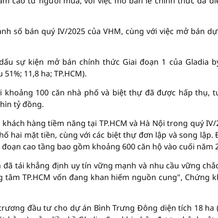
m cao từ người mua, với việc mở bán lẻ chính thức đã di
anh số bán quý IV/2025 của VHM, cùng với việc mở bán dự
dấu sự kiện mở bán chính thức Giai đoạn 1 của Gladia b
 51%; 11,8 ha; TP.HCM).
ới khoảng 100 căn nhà phố và biệt thự đã được hấp thụ, 
hìn tỷ đồng.
 khách hàng tiềm năng tại TP.HCM và Hà Nội trong quý IV/
ố hai mặt tiền, cùng với các biệt thự đơn lập và song lập.
iai đoạn cao tầng bao gồm khoảng 600 căn hộ vào cuối năm 
a đã tái khẳng định uy tín vững mạnh và nhu cầu vững chắ
ung tâm TP.HCM vốn đang khan hiếm nguồn cung", Chứng 
trương đầu tư cho dự án Bình Trưng Đông diện tích 18 ha