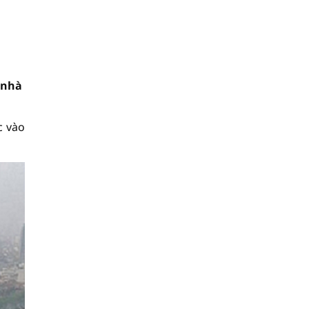
 nhà
c vào