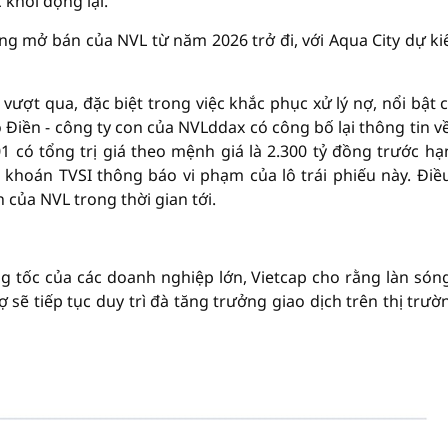
khởi động lại.
ng mở bán của NVL từ năm 2026 trở đi, với Aqua City dự ki
vượt qua, đặc biệt trong việc khắc phục xử lý nợ, nổi bật c
 Điền - công ty con của NVLddax có công bố lại thông tin về
 có tổng trị giá theo mệnh giá là 2.300 tỷ đồng trước hạ
khoán TVSI thông báo vi phạm của lô trái phiếu này. Điề
 của NVL trong thời gian tới.
ăng tốc của các doanh nghiệp lớn, Vietcap cho rằng làn són
 sẽ tiếp tục duy trì đà tăng trưởng giao dịch trên thị trườ