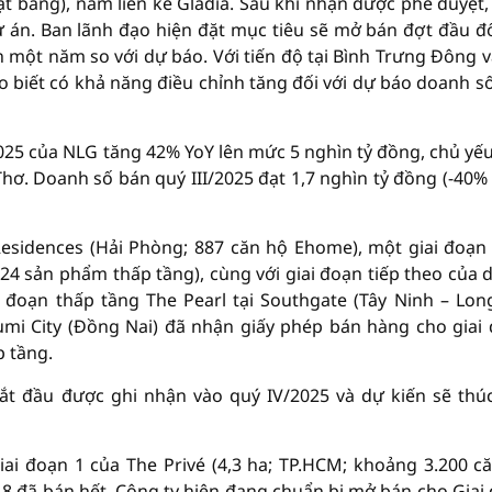
t bằng), nằm liền kề Gladia. Sau khi nhận được phê duyệt
dự án. Ban lãnh đạo hiện đặt mục tiêu sẽ mở bán đợt đầu đố
một năm so với dự báo. Với tiến độ tại Bình Trưng Đông v
ho biết có khả năng điều chỉnh tăng đối với dự báo doanh s
025 của NLG tăng 42% YoY lên mức 5 nghìn tỷ đồng, chủ yế
hơ. Doanh số bán quý III/2025 đạt 1,7 nghìn tỷ đồng (-40
esidences (Hải Phòng; 887 căn hộ Ehome), một giai đoạn
, 24 sản phẩm thấp tầng), cùng với giai đoạn tiếp theo của 
 đoạn thấp tầng The Pearl tại Southgate (Tây Ninh – Lon
zumi City (Đồng Nai) đã nhận giấy phép bán hàng cho giai
p tầng.
ắt đầu được ghi nhận vào quý IV/2025 và dự kiến sẽ thú
ai đoạn 1 của The Privé (4,3 ha; TP.HCM; khoảng 3.200 c
5–8 đã bán hết. Công ty hiện đang chuẩn bị mở bán cho Giai