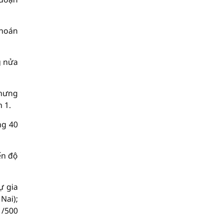
khoán
g nửa
nhưng
 1.
ng 40
ến độ
ự gia
Nai);
1/500