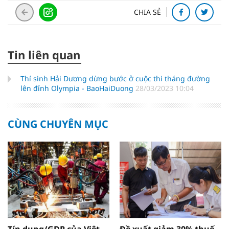
CHIA SẺ
Tin liên quan
Thí sinh Hải Dương dừng bước ở cuộc thi tháng đường
lên đỉnh Olympia - BaoHaiDuong
28/03/2023 10:04
CÙNG CHUYÊN MỤC
Tín dụng/GDP của Việt
Đề xuất giảm 30% thuế