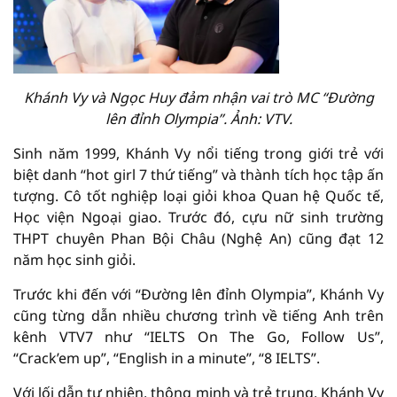
Khánh Vy và Ngọc Huy đảm nhận vai trò MC “Đường
lên đỉnh Olympia”. Ảnh: VTV.
Sinh năm 1999, Khánh Vy nổi tiếng trong giới trẻ với
biệt danh “hot girl 7 thứ tiếng” và thành tích học tập ấn
tượng. Cô tốt nghiệp loại giỏi khoa Quan hệ Quốc tế,
Học viện Ngoại giao. Trước đó, cựu nữ sinh trường
THPT chuyên Phan Bội Châu (Nghệ An) cũng đạt 12
năm học sinh giỏi.
Trước khi đến với “Đường lên đỉnh Olympia”, Khánh Vy
cũng từng dẫn nhiều chương trình về tiếng Anh trên
kênh VTV7 như “IELTS On The Go, Follow Us”,
“Crack’em up”, “English in a minute”, “8 IELTS”.
Với lối dẫn tự nhiên, thông minh và trẻ trung, Khánh Vy