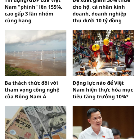
Nam "phình" lên 155%,
cho hộ, cá nhân kinh
cao gấp 3 lần nhóm
doanh, doanh nghiệp
cùng hạng
thu dưới 10 tỷ đồng
Ba thách thức đối với
Động lực nào để Việt
tham vọng công nghệ
Nam hiện thực hóa mục
của Đông Nam Á
tiêu tăng trưởng 10%?