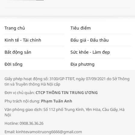
WORLDBANK DỰ BÁO KINH TẾ VIỆT
NAM NĂM 2024 VÀ NĂM 2025 | NHỊP
Trang chủ
Tiêu điểm
ĐẬP THỊ TRƯỜNG #62
Kinh tế - Tài chính
Đấu giá - Đấu thầu
Bất động sản
Sức khỏe - Làm đẹp
Tọa đàm “Xúc tiến thương mại: Khơi
Đời sống
Địa phương
thông đầu ra cho sản phẩm OCOP”
Giấy phép hoạt động số: 3100/GP-TTĐT, ngày 07/09/2021 do Sở Thông
tin và Truyền thông Hà Nội cấp
Đơn vị chủ quản:
CTCP THÔNG TIN TRUNG ƯƠNG
Phụ trách nội dung:
Phạm Tuấn Anh
Bác sĩ tư vấn cách phòng tránh bệnh
Văn phòng giao dịch: Số 112 phố Trung Kính, Yên Hòa, Cầu Giấy, Hà
đường hô hấp trong thời tiết giao mùa
Nội
Hotline: 0908.36.36.26
Email: kinhtevamoitruong6666@gmail.com