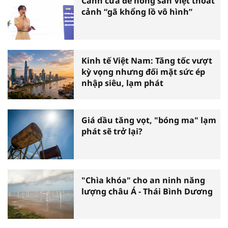
Cánh cửa để nông sản Việt thoát
cảnh “gã khổng lồ vô hình”
Kinh tế Việt Nam: Tăng tốc vượt
kỳ vọng nhưng đối mặt sức ép
nhập siêu, lạm phát
Giá dầu tăng vọt, "bóng ma" lạm
phát sẽ trở lại?
"Chìa khóa" cho an ninh năng
lượng châu Á - Thái Bình Dương