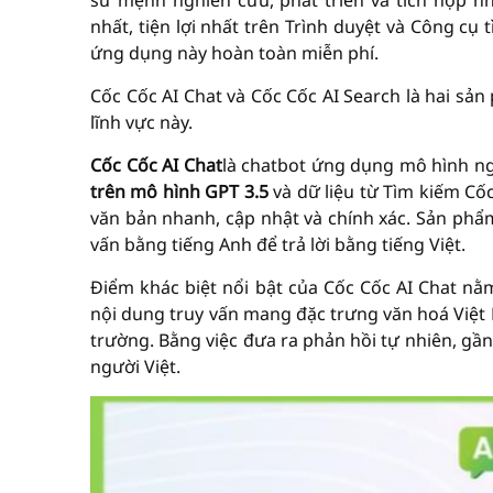
sứ mệnh nghiên cứu, phát triển và tích hợp 
nhất, tiện lợi nhất trên Trình duyệt và Công cụ
ứng dụng này hoàn toàn miễn phí.
Cốc Cốc AI Chat và Cốc Cốc AI Search là hai sả
lĩnh vực này.
Cốc Cốc AI Chat
là chatbot ứng dụng mô hình n
trên mô hình GPT 3.5
và dữ liệu từ Tìm kiếm Cố
văn bản nhanh, cập nhật và chính xác. Sản phẩm hỗ 
vấn bằng tiếng Anh để trả lời bằng tiếng Việt.
Điểm khác biệt nổi bật của Cốc Cốc AI Chat nằm
nội dung truy vấn mang đặc trưng văn hoá Việt 
trường. Bằng việc đưa ra phản hồi tự nhiên, gần
người Việt.