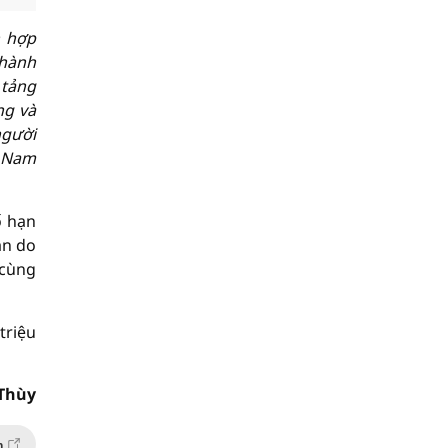
h hợp
 hành
 tảng
ng và
người
t Nam
ố hạn
ẫn do
 cùng
triệu
Thùy
n