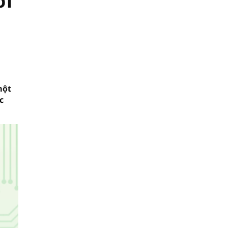
ới
một
c