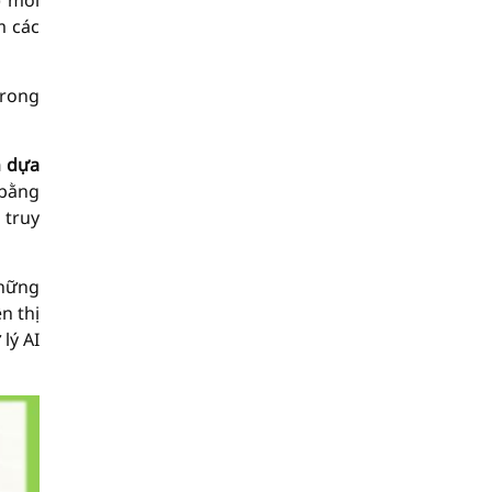
) mới
m các
trong
n dựa
 bằng
h truy
những
n thị
lý AI