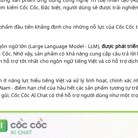
những sản phẩm ứng dụng công nghệ Trí tuệ nhân tạo (AI
 tìm kiếm Cốc Cốc. Đặc biệt, người dùng sẽ được trải nghiệ
n phẩm đầu tiên khẳng định cho những nỗ lực của Cốc Cốc 
gôn ngữ lớn (Large Language Model - LLM),
được phát triể
c Cốc. Nhờ vậy, sản phẩm có khả năng cung cấp câu trả lời
trợ tốt nhất cho ngôn ngữ tiếng Việt và có hỗ trợ dịc
 ở năng lực hiểu tiếng Việt và xử lý linh hoạt, chính xác 
Nam - điểm hạn chế của hầu hết các sản phẩm tương tự trê
 gũi, Cốc Cốc AI Chat có thể hỗ trợ người dùng như một trợ 