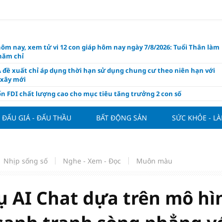
hôm nay, xem tử vi 12 con giáp hôm nay ngày 7/8/2026: Tuổi Thân làm
chăm chỉ
 đề xuất chỉ áp dụng thời hạn sử dụng chung cư theo niên hạn với
 xây mới
n FDI chất lượng cao cho mục tiêu tăng trưởng 2 con số
lực nào để Việt Nam hiện thực hóa mục tiêu tăng trưởng 10%?
ĐẤU GIÁ - ĐẤU THẦU
BẤT ĐỘNG SẢN
SỨC KHỎE - L
n cứu tính tiền gửi Kho bạc vào nguồn vốn huy động của ngân hàng
o Mỹ cùng Nhật Bản "nâng đỡ" đồng yên?
á tía tô thế nào để hỗ trợ làm đẹp da, mượt tóc?
Nhịp sống số
Nghe - Xem - Đọc
Muôn màu
àng hôm nay 6/8: "Nhảy vọt" sau một đêm
Việt Nam tính bài toán xoay tua tại ASEAN Cup 2026 và màn đáp trả
ửa của Hoàng Hên
ụ AI Chat dựa trên mô hì
ất đưa kim cương vào ngành nghề kinh doanh có điều kiện như vàn