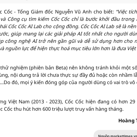
Cốc Cốc - Tổng Giám đốc Nguyễn Vũ Anh cho biết:
“Việc tíc
 và Công cụ tìm kiếm Cốc Cốc chỉ là bước khởi đầu trong
 thái Cốc Cốc AI Lab cho cộng đồng. Cốc Cốc AI Lab sẽ là nền
nước, giúp mang lại các giải pháp AI tốt nhất cho người dù
p công nghệ AI trở nên gần gũi và dễ sử dụng hơn cho 
 và nguồn lực để hiện thực hoá mục tiêu lớn hơn là đưa Việ
 thử nghiệm (phiên bản Beta) nên không tránh khỏi một s
ùng, nội dung trả lời chưa thực sự đầy đủ hoặc còn nhầm l
...Do đó, mọi ý kiến đóng góp của người dùng có vai trò vô
ờng Việt Nam (2013 - 2023), Cốc Cốc hiện đang có hơn 29 
c Cốc thu hút hơn 600 triệu lượt truy vấn hàng tháng.
Hoàng 
Nguồn markettimes.v