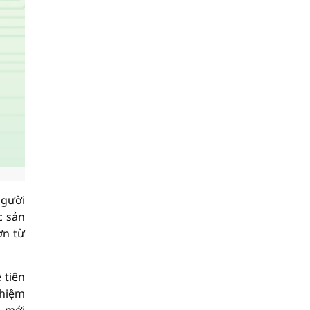
người
c sản
ơn từ
 tiên
nhiệm