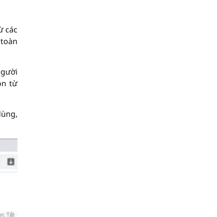
̀ các
 toàn
người
ọn từ
ùng,