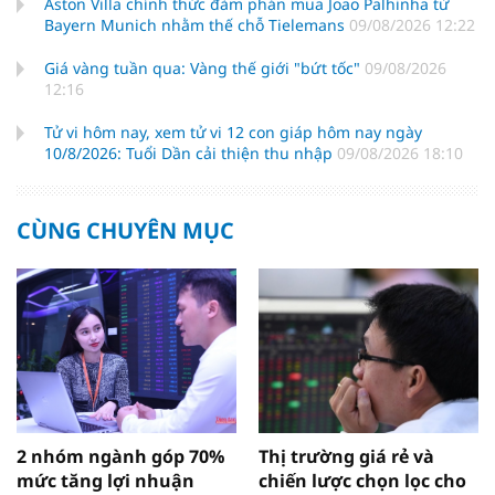
Aston Villa chính thức đàm phán mua Joao Palhinha từ
Bayern Munich nhằm thế chỗ Tielemans
09/08/2026 12:22
Giá vàng tuần qua: Vàng thế giới "bứt tốc"
09/08/2026
12:16
Tử vi hôm nay, xem tử vi 12 con giáp hôm nay ngày
10/8/2026: Tuổi Dần cải thiện thu nhập
09/08/2026 18:10
CÙNG CHUYÊN MỤC
2 nhóm ngành góp 70%
Thị trường giá rẻ và
mức tăng lợi nhuận
chiến lược chọn lọc cho