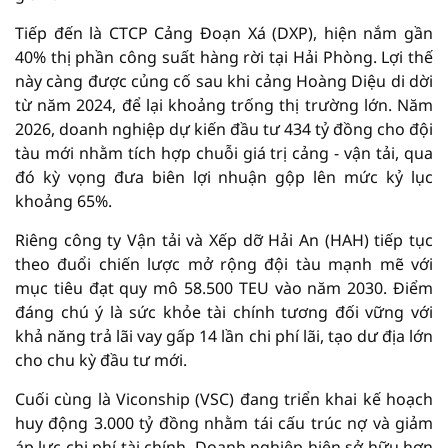
Tiếp đến là CTCP Cảng Đoạn Xá (DXP), hiện nắm gần
40% thị phần công suất hàng rời tại Hải Phòng. Lợi thế
này càng được củng cố sau khi cảng Hoàng Diệu di dời
từ năm 2024, để lại khoảng trống thị trường lớn. Năm
2026, doanh nghiệp dự kiến đầu tư 434 tỷ đồng cho đội
tàu mới nhằm tích hợp chuỗi giá trị cảng - vận tải, qua
đó kỳ vọng đưa biên lợi nhuận gộp lên mức kỷ lục
khoảng 65%.
Riêng công ty Vận tải và Xếp dỡ Hải An (HAH) tiếp tục
theo đuổi chiến lược mở rộng đội tàu mạnh mẽ với
mục tiêu đạt quy mô 58.500 TEU vào năm 2030. Điểm
đáng chú ý là sức khỏe tài chính tương đối vững với
khả năng trả lãi vay gấp 14 lần chi phí lãi, tạo dư địa lớn
cho chu kỳ đầu tư mới.
Cuối cùng là Viconship (VSC) đang triển khai kế hoạch
huy động 3.000 tỷ đồng nhằm tái cấu trúc nợ và giảm
áp lực chi phí tài chính. Doanh nghiệp hiện sở hữu hơn