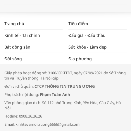
WORLDBANK DỰ BÁO KINH TẾ VIỆT
NAM NĂM 2024 VÀ NĂM 2025 | NHỊP
Trang chủ
Tiêu điểm
ĐẬP THỊ TRƯỜNG #62
Kinh tế - Tài chính
Đấu giá - Đấu thầu
Bất động sản
Sức khỏe - Làm đẹp
Tọa đàm “Xúc tiến thương mại: Khơi
Đời sống
Địa phương
thông đầu ra cho sản phẩm OCOP”
Giấy phép hoạt động số: 3100/GP-TTĐT, ngày 07/09/2021 do Sở Thông
tin và Truyền thông Hà Nội cấp
Đơn vị chủ quản:
CTCP THÔNG TIN TRUNG ƯƠNG
Phụ trách nội dung:
Phạm Tuấn Anh
Bác sĩ tư vấn cách phòng tránh bệnh
Văn phòng giao dịch: Số 112 phố Trung Kính, Yên Hòa, Cầu Giấy, Hà
đường hô hấp trong thời tiết giao mùa
Nội
Hotline: 0908.36.36.26
Email: kinhtevamoitruong6666@gmail.com