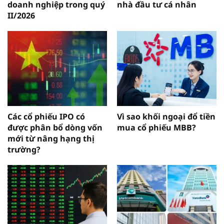
doanh nghiệp trong quý
nhà đầu tư cá nhân
II/2026
Các cổ phiếu IPO có
Vì sao khối ngoại đổ tiền
được phân bổ dòng vốn
mua cổ phiếu MBB?
mới từ nâng hạng thị
trường?