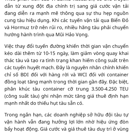
dẫn từ xung đột địa chính trị sang giá cước vận tải
đang diễn ra mạnh mẽ thông qua sự thu hẹp nguồn
cung tàu hiệu dụng. Khi các tuyến vận tải qua Biển Đỏ
và Hormuz trở nên rủi ro, nhiều hãng tàu phải chuyển
hướng hành trình qua Mũi Hảo Vọng.
Việc thay đổi tuyến đường khiến thời gian vận chuyển
kéo dài thêm từ 10-15 ngày, làm giảm vòng quay khai
thác tàu và tạo ra tình trạng khan hiếm công suất trên
các tuyến huyết mạch. Đây là nguyên nhân chính khiến
chỉ số BDI đối với hàng rời và WCI đối với container
đồng loạt tăng mạnh trong thời gian gần đây. Đặc biệt,
phân khúc tàu container cỡ trung 3.500-4.250 TEU
(công suất tàu) ghi nhận mức tăng giá thuê định hạn
mạnh nhất do thiếu hụt tàu sẵn có.
Trong ngắn hạn, các doanh nghiệp sở hữu đội tàu tự
vận hành vẫn đang hưởng lợi lớn nhờ hiệu ứng đòn
bẩy hoạt động. Giá cước và giá thuê tàu duy trì ở vùng