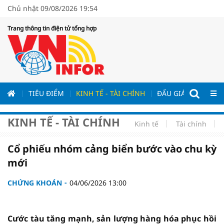
Chủ nhật 09/08/2026 19:54
Trang thông tin điện tử tổng hợp
ƯƠNG
TIÊU ĐIỂM
KINH TẾ - TÀI CHÍNH
ĐẤU GIÁ - ĐẤU THẦ
KINH TẾ - TÀI CHÍNH
Kinh tế
Tài chính
Cổ phiếu nhóm cảng biển bước vào chu kỳ
mới
CHỨNG KHOÁN
04/06/2026 13:00
Cước tàu tăng mạnh, sản lượng hàng hóa phục hồi