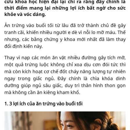
cứu khoa học hiện đại lại chỉ ra rằng đây chính là
thời điểm mang lại những lợi ích bất ngờ cho sức
khỏe và vóc dáng.
Ăn trứng vào buổi tối từ lâu đã trở thành chủ đề gây
tranh cãi, khiến nhiều người e dè vì nỗi lo mỡ máu. Thế
nhưng, các bằng chứng y khoa mới nhất đã làm thay
đổi định kiến này.
Thay vì nạp các món ăn vặt nhiều đường gây tích mỡ,
một quả trứng luộc không chỉ xoa dịu cơn đói tức thì
mà còn kích hoạt cơ chế đốt cháy năng lượng tự nhiên
ngay trong giấc ngủ. Đây chính là chìa khóa dinh
dưỡng giúp ngủ sâu giấc, duy trì thân hình thon gọn
mà không cần ăn kiêng kham khổ.
1. 3 lợi ích của ăn trứng vào buổi tối