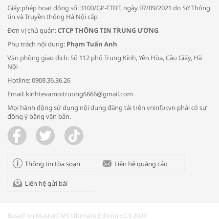
Giấy phép hoạt động số: 3100/GP-TTĐT, ngày 07/09/2021 do Sở Thông
tin và Truyền thông Hà Nội cấp
Đơn vị chủ quản:
CTCP THÔNG TIN TRUNG ƯƠNG
Phụ trách nội dung:
Phạm Tuấn Anh
Bác sĩ tư vấn cách phòng tránh bệnh
Văn phòng giao dịch: Số 112 phố Trung Kính, Yên Hòa, Cầu Giấy, Hà
đường hô hấp trong thời tiết giao mùa
Nội
Hotline: 0908.36.36.26
Email: kinhtevamoitruong6666@gmail.com
Mọi hành động sử dụng nội dung đăng tải trên vninfor.vn phải có sự
đồng ý bằng văn bản.
Trao yêu thương cho em
Thông tin tòa soạn
Liên hệ quảng cáo
Liên hệ gửi bài
Kon Tum giải cứu nạn nhân bị lừa bán
sang Campuchia
Based on MasterCMS Ultimate Edition v2.9 2024