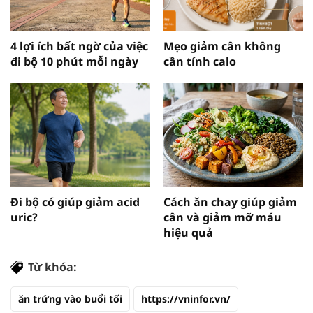
4 lợi ích bất ngờ của việc
Mẹo giảm cân không
đi bộ 10 phút mỗi ngày
cần tính calo
Đi bộ có giúp giảm acid
Cách ăn chay giúp giảm
uric?
cân và giảm mỡ máu
hiệu quả
Từ khóa:
ăn trứng vào buổi tối
https://vninfor.vn/