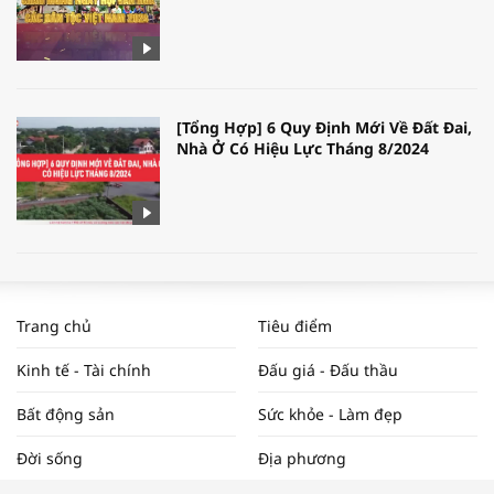
[Tổng Hợp] 6 Quy Định Mới Về Đất Đai,
Nhà Ở Có Hiệu Lực Tháng 8/2024
WORLDBANK DỰ BÁO KINH TẾ VIỆT
NAM NĂM 2024 VÀ NĂM 2025 | NHỊP
Trang chủ
Tiêu điểm
ĐẬP THỊ TRƯỜNG #62
Kinh tế - Tài chính
Đấu giá - Đấu thầu
Bất động sản
Sức khỏe - Làm đẹp
Tọa đàm “Xúc tiến thương mại: Khơi
Đời sống
Địa phương
thông đầu ra cho sản phẩm OCOP”