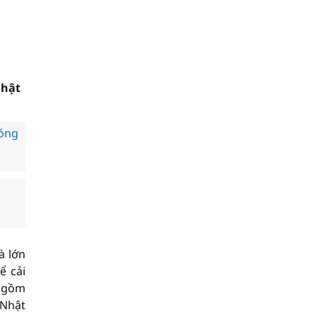
Nhật
đóng
à lớn
ể cải
o gồm
 Nhật