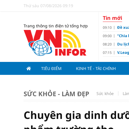
Thứ sáu 07/08/2026 09:19
Tin mới
Trang thông tin điện tử tổng hợp
Đề xuấ
09:10
“Chìa 
09:00
Du lị
08:20
V.Leag
07:15
Hoàn 
07:00
TIÊU ĐIỂM
KINH TẾ - TÀI CHÍNH
Tử vi 
18:05
việc 
HoREA
15:00
dự án
SỨC KHỎE - LÀM ĐẸP
Sức khỏe
Là
Hút vố
15:00
Động 
13:15
Chuyên gia dinh dưỡ
Nghiê
13:00