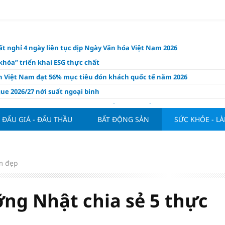
t nghỉ 4 ngày liên tục dịp Ngày Văn hóa Việt Nam 2026
khóa” triển khai ESG thực chất
ch Việt Nam đạt 56% mục tiêu đón khách quốc tế năm 2026
ue 2026/27 nới suất ngoại binh
thiện quy định người nước ngoài sở hữu nhà ở
ĐẤU GIÁ - ĐẤU THẦU
BẤT ĐỘNG SẢN
SỨC KHỎE - L
hôm nay, xem tử vi 12 con giáp hôm nay ngày 7/8/2026: Tuổi Thân làm
chăm chỉ
 đề xuất chỉ áp dụng thời hạn sử dụng chung cư theo niên hạn với
 xây mới
m đẹp
n FDI chất lượng cao cho mục tiêu tăng trưởng 2 con số
lực nào để Việt Nam hiện thực hóa mục tiêu tăng trưởng 10%?
ng Nhật chia sẻ 5 thực
n cứu tính tiền gửi Kho bạc vào nguồn vốn huy động của ngân hàng