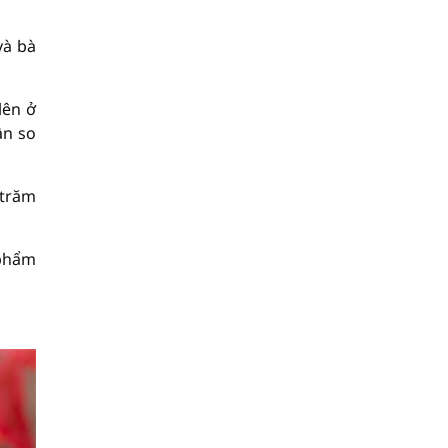
và bà
lên ở
ần so
 trăm
 phẩm