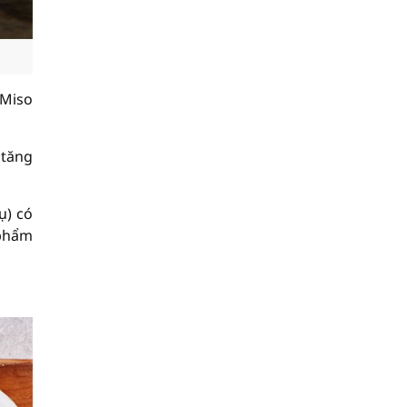
 Miso
 tăng
ụ) có
 phẩm