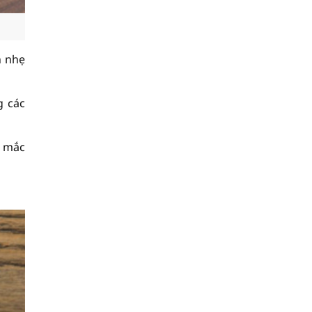
n nhẹ
g các
ơ mắc