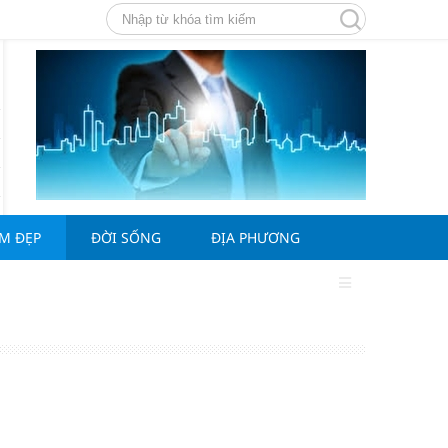
ÀM ĐẸP
ĐỜI SỐNG
ĐỊA PHƯƠNG