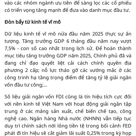
vào các nhóm ngành ưu tiên để sàng lọc các cổ phiếu
có triển vọng tăng mạnh để đưa vào danh mục đầu tư.
Đòn bẩy từ kinh tế vĩ mô
Dữ liệu kinh tế vĩ mô nửa đầu năm 2025 thực sự ấn
tượng. Tăng trưởng GDP 6 tháng đầu năm nay vượt
7,5% - con số cao nhất trong lịch sử. Để hoàn thành
mục tiêu tăng trưởng GDP năm 2025, Chính phủ đã và
đang chỉ đạo quyết liệt cải cách chính quyền địa
phương 2 cấp; nỗ lực tháo gỡ các vướng mắc ở các
công trinh hạ tầng trọng điểm để tăng tỷ lệ giải ngân
vốn đầu tư công;…
Số liệu giải ngân vốn FDI cũng là tín hiệu tích cực đối
với nền kinh tế Việt Nam với hoạt động giải ngân tập
trung ở các mảng sản xuất, chế biến chế tạo, công
nghệ cao. Ngân hàng Nhà nước (NHNN) vẫn tiếp tục
duy trì chính sách nới lỏng tiền tệ trong bối cảnh FED
phát đi tín hiệu sẽ cắt giảm lãi suất 0,25% trong kỳ họp