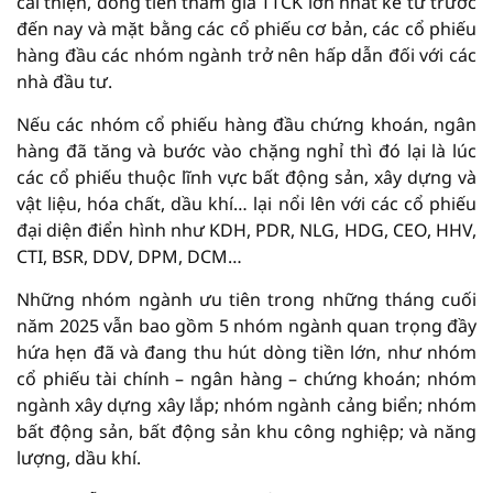
cải thiện, dòng tiền tham gia TTCK lớn nhất kể từ trước
đến nay và mặt bằng các cổ phiếu cơ bản, các cổ phiếu
hàng đầu các nhóm ngành trở nên hấp dẫn đối với các
nhà đầu tư.
Nếu các nhóm cổ phiếu hàng đầu chứng khoán, ngân
hàng đã tăng và bước vào chặng nghỉ thì đó lại là lúc
các cổ phiếu thuộc lĩnh vực bất động sản, xây dựng và
vật liệu, hóa chất, dầu khí… lại nổi lên với các cổ phiếu
đại diện điển hình như KDH, PDR, NLG, HDG, CEO, HHV,
CTI, BSR, DDV, DPM, DCM…
Những nhóm ngành ưu tiên trong những tháng cuối
năm 2025 vẫn bao gồm 5 nhóm ngành quan trọng đầy
hứa hẹn đã và đang thu hút dòng tiền lớn, như nhóm
cổ phiếu tài chính – ngân hàng – chứng khoán; nhóm
ngành xây dựng xây lắp; nhóm ngành cảng biển; nhóm
bất động sản, bất động sản khu công nghiệp; và năng
lượng, dầu khí.