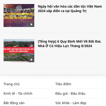
Ngày hội văn hóa các dân tộc Việt Nam
2024 sắp diễn ra tại Quảng Trị
[Tổng Hợp] 6 Quy Định Mới Về Đất Đai,
Nhà Ở Có Hiệu Lực Tháng 8/2024
WORLDBANK DỰ BÁO KINH TẾ VIỆT
NAM NĂM 2024 VÀ NĂM 2025 | NHỊP
Trang chủ
Tiêu điểm
ĐẬP THỊ TRƯỜNG #62
Kinh tế - Tài chính
Đấu giá - Đấu thầu
Bất động sản
Sức khỏe - Làm đẹp