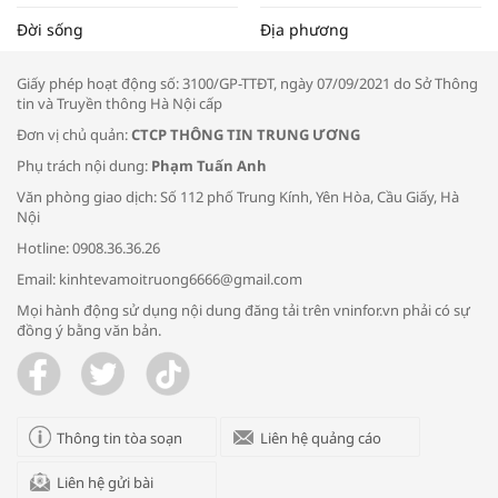
Tọa đàm “Xúc tiến thương mại: Khơi
Đời sống
Địa phương
thông đầu ra cho sản phẩm OCOP”
Giấy phép hoạt động số: 3100/GP-TTĐT, ngày 07/09/2021 do Sở Thông
tin và Truyền thông Hà Nội cấp
Đơn vị chủ quản:
CTCP THÔNG TIN TRUNG ƯƠNG
Phụ trách nội dung:
Phạm Tuấn Anh
Bác sĩ tư vấn cách phòng tránh bệnh
Văn phòng giao dịch: Số 112 phố Trung Kính, Yên Hòa, Cầu Giấy, Hà
đường hô hấp trong thời tiết giao mùa
Nội
Hotline: 0908.36.36.26
Email: kinhtevamoitruong6666@gmail.com
Mọi hành động sử dụng nội dung đăng tải trên vninfor.vn phải có sự
đồng ý bằng văn bản.
Trao yêu thương cho em
Thông tin tòa soạn
Liên hệ quảng cáo
Liên hệ gửi bài