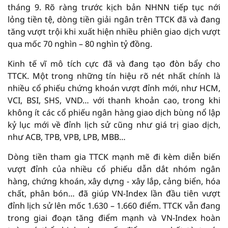
tháng 9. Rõ ràng trước kịch bản NHNN tiếp tục nới
lỏng tiền tệ, dòng tiền giải ngân trên TTCK đã và đang
tăng vượt trội khi xuất hiện nhiều phiên giao dịch vượt
qua mốc 70 nghìn – 80 nghìn tỷ đồng.
Kinh tế vĩ mô tích cực đã và đang tạo đòn bẩy cho
TTCK. Một trong những tín hiệu rõ nét nhất chính là
nhiều cổ phiếu chứng khoán vượt đỉnh mới, như HCM,
VCI, BSI, SHS, VND… với thanh khoản cao, trong khi
không ít các cổ phiếu ngân hàng giao dịch bùng nổ lập
kỷ lục mới về đỉnh lịch sử cũng như giá trị giao dịch,
như ACB, TPB, VPB, LPB, MBB…
Dòng tiền tham gia TTCK mạnh mẽ đi kèm diễn biến
vượt đỉnh của nhiều cổ phiếu dẫn dắt nhóm ngân
hàng, chứng khoán, xây dựng - xây lắp, cảng biển, hóa
chất, phân bón… đã giúp VN-Index lần đầu tiên vượt
đỉnh lịch sử lên mốc 1.630 – 1.660 điểm. TTCK vẫn đang
trong giai đoạn tăng điểm mạnh và VN-Index hoàn