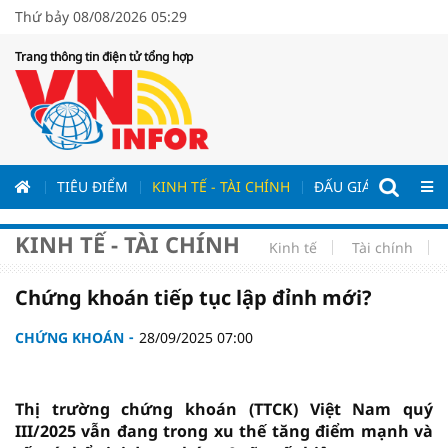
Thứ bảy 08/08/2026 05:29
Trang thông tin điện tử tổng hợp
ƯƠNG
TIÊU ĐIỂM
KINH TẾ - TÀI CHÍNH
ĐẤU GIÁ - ĐẤU THẦ
KINH TẾ - TÀI CHÍNH
Kinh tế
Tài chính
Chứng khoán tiếp tục lập đỉnh mới?
CHỨNG KHOÁN
28/09/2025 07:00
Thị trường chứng khoán (TTCK) Việt Nam quý
III/2025 vẫn đang trong xu thế tăng điểm mạnh và