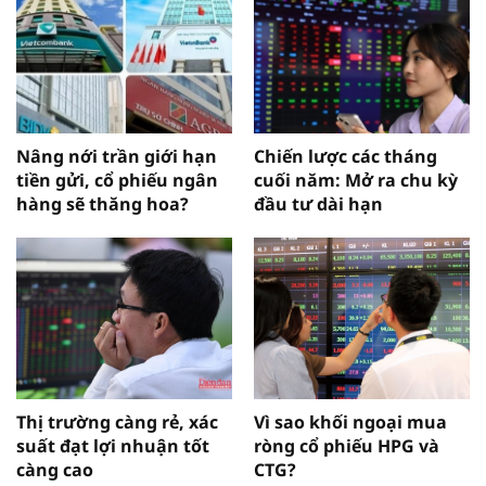
Nâng nới trần giới hạn
Chiến lược các tháng
tiền gửi, cổ phiếu ngân
cuối năm: Mở ra chu kỳ
hàng sẽ thăng hoa?
đầu tư dài hạn
Thị trường càng rẻ, xác
Vì sao khối ngoại mua
suất đạt lợi nhuận tốt
ròng cổ phiếu HPG và
càng cao
CTG?