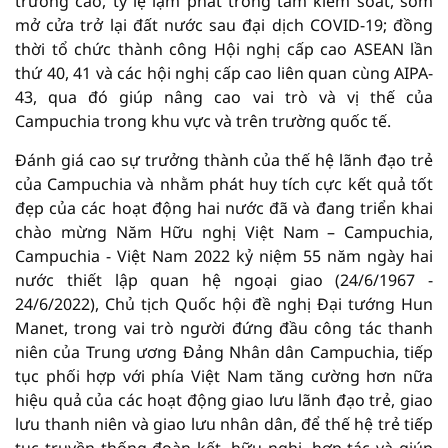
trưởng cao, tỷ lệ lạm phát trong tầm kiểm soát, sớm
mở cửa trở lại đất nước sau đại dịch COVID-19; đồng
thời tổ chức thành công Hội nghị cấp cao ASEAN lần
thứ 40, 41 và các hội nghị cấp cao liên quan cùng AIPA-
43, qua đó giúp nâng cao vai trò và vị thế của
Campuchia trong khu vực và trên trường quốc tế.
Đánh giá cao sự trưởng thành của thế hệ lãnh đạo trẻ
của Campuchia và nhằm phát huy tích cực kết quả tốt
đẹp của các hoạt động hai nước đã và đang triển khai
chào mừng Năm Hữu nghị Việt Nam – Campuchia,
Campuchia - Việt Nam 2022 kỷ niệm 55 năm ngày hai
nước thiết lập quan hệ ngoại giao (24/6/1967 -
24/6/2022), Chủ tịch Quốc hội đề nghị Đại tướng Hun
Manet, trong vai trò người đứng đầu công tác thanh
niên của Trung ương Đảng Nhân dân Campuchia, tiếp
tục phối hợp với phía Việt Nam tăng cường hơn nữa
hiệu quả của các hoạt động giao lưu lãnh đạo trẻ, giao
lưu thanh niên và giao lưu nhân dân, để thế hệ trẻ tiếp