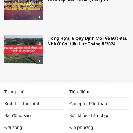
[Tổng Hợp] 6 Quy Định Mới Về Đất Đai,
Nhà Ở Có Hiệu Lực Tháng 8/2024
WORLDBANK DỰ BÁO KINH TẾ VIỆT
NAM NĂM 2024 VÀ NĂM 2025 | NHỊP
Trang chủ
Tiêu điểm
ĐẬP THỊ TRƯỜNG #62
Kinh tế - Tài chính
Đấu giá - Đấu thầu
Bất động sản
Sức khỏe - Làm đẹp
Tọa đàm “Xúc tiến thương mại: Khơi
Đời sống
Địa phương
thông đầu ra cho sản phẩm OCOP”