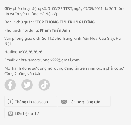
Giấy phép hoạt động số: 3100/GP-TTĐT, ngày 07/09/2021 do Sở Thông
tin và Truyền thông Hà Nội cấp
Đơn vị chủ quản:
CTCP THÔNG TIN TRUNG ƯƠNG
Phụ trách nội dung:
Phạm Tuấn Anh
Bác sĩ tư vấn cách phòng tránh bệnh
Văn phòng giao dịch: Số 112 phố Trung Kính, Yên Hòa, Cầu Giấy, Hà
đường hô hấp trong thời tiết giao mùa
Nội
Hotline: 0908.36.36.26
Email: kinhtevamoitruong6666@gmail.com
Mọi hành động sử dụng nội dung đăng tải trên vninfor.vn phải có sự
đồng ý bằng văn bản.
Trao yêu thương cho em
Thông tin tòa soạn
Liên hệ quảng cáo
Liên hệ gửi bài
Kon Tum giải cứu nạn nhân bị lừa bán
sang Campuchia