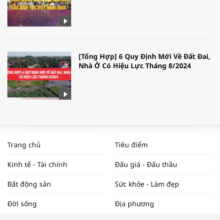
[Tổng Hợp] 6 Quy Định Mới Về Đất Đai,
Nhà Ở Có Hiệu Lực Tháng 8/2024
WORLDBANK DỰ BÁO KINH TẾ VIỆT
NAM NĂM 2024 VÀ NĂM 2025 | NHỊP
Trang chủ
Tiêu điểm
ĐẬP THỊ TRƯỜNG #62
Kinh tế - Tài chính
Đấu giá - Đấu thầu
Bất động sản
Sức khỏe - Làm đẹp
Tọa đàm “Xúc tiến thương mại: Khơi
Đời sống
Địa phương
thông đầu ra cho sản phẩm OCOP”