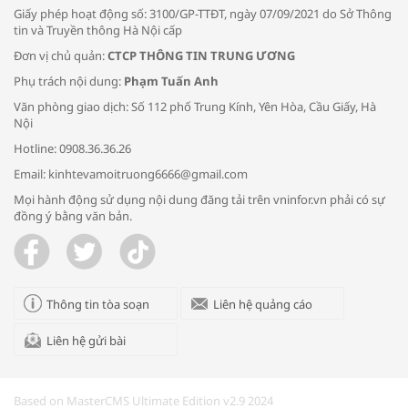
Giấy phép hoạt động số: 3100/GP-TTĐT, ngày 07/09/2021 do Sở Thông
tin và Truyền thông Hà Nội cấp
Đơn vị chủ quản:
CTCP THÔNG TIN TRUNG ƯƠNG
Phụ trách nội dung:
Phạm Tuấn Anh
Bác sĩ tư vấn cách phòng tránh bệnh
Văn phòng giao dịch: Số 112 phố Trung Kính, Yên Hòa, Cầu Giấy, Hà
đường hô hấp trong thời tiết giao mùa
Nội
Hotline: 0908.36.36.26
Email: kinhtevamoitruong6666@gmail.com
Mọi hành động sử dụng nội dung đăng tải trên vninfor.vn phải có sự
đồng ý bằng văn bản.
Trao yêu thương cho em
Thông tin tòa soạn
Liên hệ quảng cáo
Liên hệ gửi bài
Kon Tum giải cứu nạn nhân bị lừa bán
sang Campuchia
Based on MasterCMS Ultimate Edition v2.9 2024