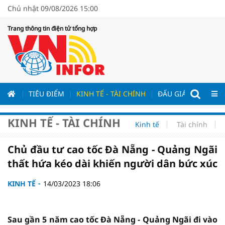
Chủ nhật 09/08/2026 15:00
Trang thông tin điện tử tổng hợp
ƯƠNG
TIÊU ĐIỂM
KINH TẾ - TÀI CHÍNH
ĐẤU GIÁ - ĐẤU THẦ
KINH TẾ - TÀI CHÍNH
Kinh tế
Tài chính
Chủ đầu tư cao tốc Đà Nẵng - Quảng Ngãi
thất hứa kéo dài khiến người dân bức xúc
KINH TẾ
14/03/2023 18:06
Sau gần 5 năm cao tốc Đà Nẵng - Quảng Ngãi đi vào