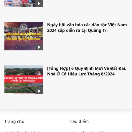
Ngày hội văn hóa các dân tộc Việt Nam
2024 sắp diễn ra tại Quảng Trị
[Tổng Hợp] 6 Quy Định Mới Về Đất Đai,
Nhà Ở Có Hiệu Lực Tháng 8/2024
WORLDBANK DỰ BÁO KINH TẾ VIỆT
NAM NĂM 2024 VÀ NĂM 2025 | NHỊP
Trang chủ
Tiêu điểm
ĐẬP THỊ TRƯỜNG #62