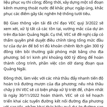
liệu phục vụ thi công; đồng thời, xây dựng một số đoạn
kênh mương thoát nước để khắc phục ngập úng, khắc
phục các điểm gây tắc nghẽn hệ thống tưới tiêu.
Bộ Giao thông vận tải đã chỉ đạo VEC quý 3/2022 sẽ
xem xét, xử lý tất cả các tồn tại, vướng mắc của dự án
trên địa bàn Quảng Ngãi. Cụ thể, VEC sẽ đề nghị cấp có
thẩm quyền phê duyệt điều chỉnh tăng tổng mức đầu
tư của dự án để bố trí đủ khoản chênh lệch gần 300 tỷ
đồng tiền bồi thường giải phóng mặt bằng cho địa
phương; bố trí kinh phí khoảng 600 tỷ đồng để hoàn
thành công trình, phần việc còn dở dang đoạn qua
Quảng Ngãi.
Đồng thời, làm việc với các nhà thầu đẩy nhanh tiến độ
hoàn trả đường mượn của địa phương; nếu nhà thầu
chây ỳ thì VEC sẽ có biện pháp xử lý triệt để, chậm nhất
là ngày 30/11/2022 hoàn thành. VEC sẽ có kế hoạch
triển khai các tuyến đường kết nối đường địa phương
với cao tốc, nhằm khai thác hiệu quả dự án đường cao