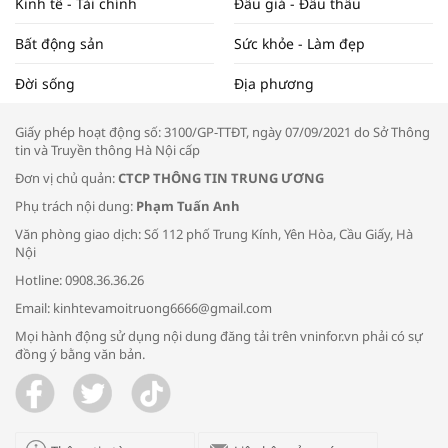
Kinh tế - Tài chính
Đấu giá - Đấu thầu
Bất động sản
Sức khỏe - Làm đẹp
Tọa đàm “Xúc tiến thương mại: Khơi
Đời sống
Địa phương
thông đầu ra cho sản phẩm OCOP”
Giấy phép hoạt động số: 3100/GP-TTĐT, ngày 07/09/2021 do Sở Thông
tin và Truyền thông Hà Nội cấp
Đơn vị chủ quản:
CTCP THÔNG TIN TRUNG ƯƠNG
Phụ trách nội dung:
Phạm Tuấn Anh
Bác sĩ tư vấn cách phòng tránh bệnh
Văn phòng giao dịch: Số 112 phố Trung Kính, Yên Hòa, Cầu Giấy, Hà
đường hô hấp trong thời tiết giao mùa
Nội
Hotline: 0908.36.36.26
Email: kinhtevamoitruong6666@gmail.com
Mọi hành động sử dụng nội dung đăng tải trên vninfor.vn phải có sự
đồng ý bằng văn bản.
Trao yêu thương cho em