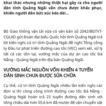
khai thác nhưng những thiệt hại gây ra cho người
dân tỉnh Quảng Ngãi vẫn chưa được khắc phục,
khiến người dân bức xúc kéo dài...
vninfor.vn
Bộ Giao thông vận tải vừa có văn bản số 2042/BGTVT-
CQLXD gửi Đoàn đại biểu Quốc hội tỉnh Quảng Ngãi trả
lời kiến nghị cử tri tỉnh Quảng Ngãi đề nghị Tổng công
ty Đầu tư phát triển đường cao tốc (VEC) xem xét, xử lý
tất cả các tồn tại, vướng mắc của dự án cao tốc Đà
Nẵng - Quảng Ngãi trên địa bàn Quảng Ngãi.
VƯỚNG MẮC NGUỒN VỐN KHIẾN 4 TUYẾN
DÂN SINH CHƯA ĐƯỢC SỬA CHỮA
Cụ thể, cử tri tỉnh Quảng Ngãi nhiều lần kiến nghị các
đơn vị thi công công trình đường cao tốc Đà Nẵng -
Quảng Ngãi hoàn trả 23 tuyến đường dân sinh với
tổng chiều dài hơn 55,6 km đã mượn để vận chuyển vật