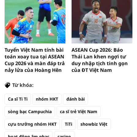
Tuyển Việt Nam tính bài
ASEAN Cup 2026: Báo
toán xoay tua tại ASEAN
Thái Lan khen ngợi tư
Cup 2026 và màn đáp trả
duy nhập tịch tinh gọn
nảy lửa của Hoàng Hên
của ĐT Việt Nam
Từ khóa:
Ca sĩ Ti Ti
nhóm HKT
đánh bài
sòng bạc Campuchia
ca sĩ trẻ Việt Nam
cựu trưởng nhóm HKT
TiTi
showbiz Việt
hoạt động âm nhạc
casino