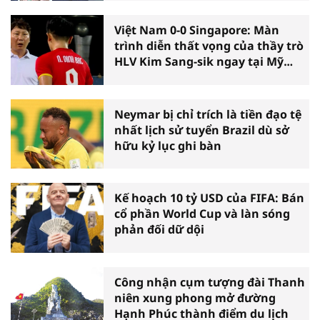
Việt Nam 0-0 Singapore: Màn
trình diễn thất vọng của thầy trò
HLV Kim Sang-sik ngay tại Mỹ
Đình
Neymar bị chỉ trích là tiền đạo tệ
nhất lịch sử tuyển Brazil dù sở
hữu kỷ lục ghi bàn
Kế hoạch 10 tỷ USD của FIFA: Bán
cổ phần World Cup và làn sóng
phản đối dữ dội
Công nhận cụm tượng đài Thanh
niên xung phong mở đường
Hạnh Phúc thành điểm du lịch