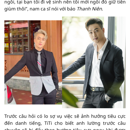
ngồi, tại bạn tôi đi vệ sinh nên tôi mới ngồi đó giữ tiền
giùm thôi”, nam ca sĩ nói với báo
Thanh Niên
.
Trước câu hỏi có lo sợ vụ việc sẽ ảnh hưởng tiêu cực
đến danh tiếng, TiTi cho biết anh lường trước câu