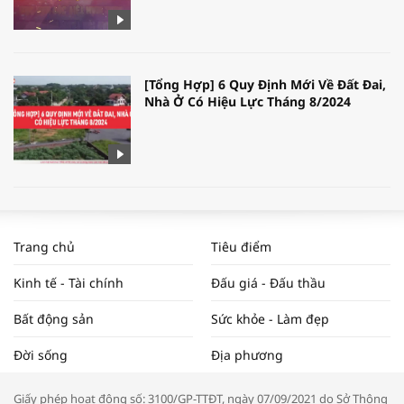
[Tổng Hợp] 6 Quy Định Mới Về Đất Đai,
Nhà Ở Có Hiệu Lực Tháng 8/2024
WORLDBANK DỰ BÁO KINH TẾ VIỆT
NAM NĂM 2024 VÀ NĂM 2025 | NHỊP
Trang chủ
Tiêu điểm
ĐẬP THỊ TRƯỜNG #62
Kinh tế - Tài chính
Đấu giá - Đấu thầu
Bất động sản
Sức khỏe - Làm đẹp
Tọa đàm “Xúc tiến thương mại: Khơi
Đời sống
Địa phương
thông đầu ra cho sản phẩm OCOP”
Giấy phép hoạt động số: 3100/GP-TTĐT, ngày 07/09/2021 do Sở Thông