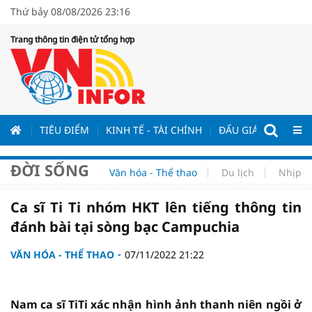
Thứ bảy 08/08/2026 23:16
Trang thông tin điện tử tổng hợp
ƯƠNG
TIÊU ĐIỂM
KINH TẾ - TÀI CHÍNH
ĐẤU GIÁ - ĐẤU THẦ
ĐỜI SỐNG
Văn hóa - Thể thao
Du lịch
Nhịp s
Ca sĩ Ti Ti nhóm HKT lên tiếng thông tin
đánh bài tại sòng bạc Campuchia
VĂN HÓA - THỂ THAO
07/11/2022 21:22
Nam ca sĩ TiTi xác nhận hình ảnh thanh niên ngồi ở