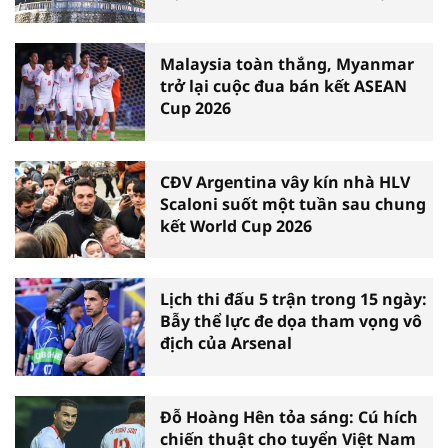
Malaysia toàn thắng, Myanmar
trở lại cuộc đua bán kết ASEAN
Cup 2026
CĐV Argentina vây kín nhà HLV
Scaloni suốt một tuần sau chung
kết World Cup 2026
Lịch thi đấu 5 trận trong 15 ngày:
Bẫy thể lực đe dọa tham vọng vô
địch của Arsenal
Đỗ Hoàng Hên tỏa sáng: Cú hích
chiến thuật cho tuyển Việt Nam