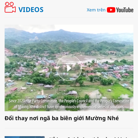
VIDEOS
Xem trên
Đổi thay nơi ngã ba biên giới Mường Nhé