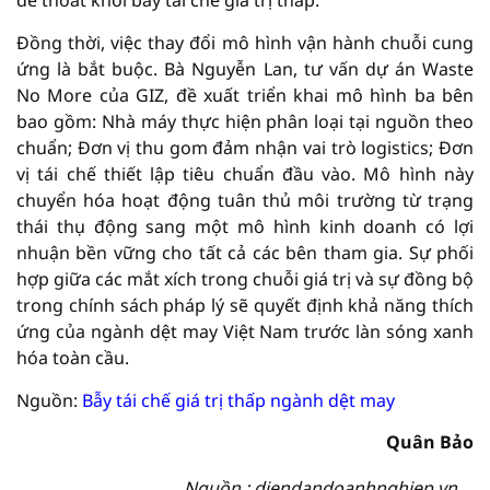
để thoát khỏi bẫy tái chế giá trị thấp.
Đồng thời, việc thay đổi mô hình vận hành chuỗi cung
ứng là bắt buộc. Bà Nguyễn Lan, tư vấn dự án Waste
No More của GIZ, đề xuất triển khai mô hình ba bên
bao gồm: Nhà máy thực hiện phân loại tại nguồn theo
chuẩn; Đơn vị thu gom đảm nhận vai trò logistics; Đơn
vị tái chế thiết lập tiêu chuẩn đầu vào. Mô hình này
chuyển hóa hoạt động tuân thủ môi trường từ trạng
thái thụ động sang một mô hình kinh doanh có lợi
nhuận bền vững cho tất cả các bên tham gia. Sự phối
hợp giữa các mắt xích trong chuỗi giá trị và sự đồng bộ
trong chính sách pháp lý sẽ quyết định khả năng thích
ứng của ngành dệt may Việt Nam trước làn sóng xanh
hóa toàn cầu.
Nguồn:
Bẫy tái chế giá trị thấp ngành dệt may
Quân Bảo
Nguồn : diendandoanhnghiep.vn