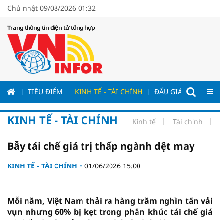
Chủ nhật 09/08/2026 01:32
Trang thông tin điện tử tổng hợp
ƯƠNG
TIÊU ĐIỂM
KINH TẾ - TÀI CHÍNH
ĐẤU GIÁ - ĐẤU THẦ
KINH TẾ - TÀI CHÍNH
Kinh tế
Tài chính
Bẫy tái chế giá trị thấp ngành dệt may
KINH TẾ - TÀI CHÍNH
01/06/2026 15:00
Mỗi năm, Việt Nam thải ra hàng trăm nghìn tấn vải
vụn nhưng 60% bị kẹt trong phân khúc tái chế giá