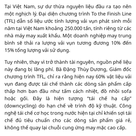
Tại Việt Nam, sự dư thừa nguyên liệu đầu ra tạo nên
một nghịch lý. Đại diện chương trình To the Finish Line
(TFL) dẫn số liệu ước tính lượng vải vụn phát sinh mỗi
năm tại Việt Nam khoảng 250.000 tấn, tính riêng từ các
nhà máy may xuất khẩu. Một doanh nghiệp may trung
bình sẽ thải ra lượng vải vụn tương đương 10% đến
15% tổng lượng vải sử dụng.
Tuy nhiên, thay vì trở thành tài nguyên, nguồn phế liệu
này đang bị lãng phí. Bà Đặng Thùy Dương, Giám đốc
chương trình TFL, chỉ ra rằng hiện nay 60% vật liệu vải
vụn đang được tái chế thành các dòng sản phẩm cấp
thấp hơn ban đầu như tấm cách nhiệt, đồ nhồi sofa
hoặc gối. Đây là hiện tượng “tái chế hạ cấp”
(downcycling) do hạn chế về trình độ kỹ thuật. Công
nghệ tái chế cơ học trong nước hiện tại chỉ khiến sợi tái
chế đủ tiêu chuẩn cho các dòng sản phẩm giá rẻ,
không thể quay lại chuỗi cung ứng may mặc cao cấp.