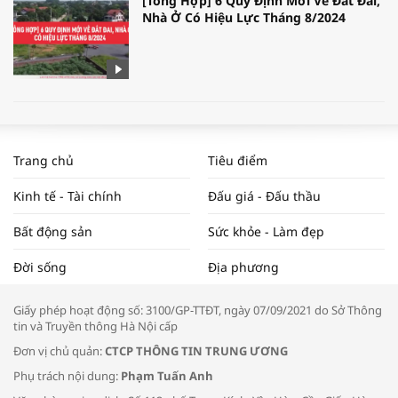
[Tổng Hợp] 6 Quy Định Mới Về Đất Đai,
Nhà Ở Có Hiệu Lực Tháng 8/2024
WORLDBANK DỰ BÁO KINH TẾ VIỆT
NAM NĂM 2024 VÀ NĂM 2025 | NHỊP
Trang chủ
Tiêu điểm
ĐẬP THỊ TRƯỜNG #62
Kinh tế - Tài chính
Đấu giá - Đấu thầu
Bất động sản
Sức khỏe - Làm đẹp
Tọa đàm “Xúc tiến thương mại: Khơi
Đời sống
Địa phương
thông đầu ra cho sản phẩm OCOP”
Giấy phép hoạt động số: 3100/GP-TTĐT, ngày 07/09/2021 do Sở Thông
tin và Truyền thông Hà Nội cấp
Đơn vị chủ quản:
CTCP THÔNG TIN TRUNG ƯƠNG
Phụ trách nội dung:
Phạm Tuấn Anh
Bác sĩ tư vấn cách phòng tránh bệnh