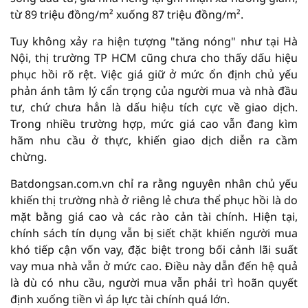
từ 89 triệu đồng/m² xuống 87 triệu đồng/m².
Tuy không xảy ra hiện tượng "tăng nóng" như tại Hà
Nội, thị trường TP HCM cũng chưa cho thấy dấu hiệu
phục hồi rõ rệt. Việc giá giữ ở mức ổn định chủ yếu
phản ánh tâm lý cẩn trọng của người mua và nhà đầu
tư, chứ chưa hẳn là dấu hiệu tích cực về giao dịch.
Trong nhiều trường hợp, mức giá cao vẫn đang kìm
hãm nhu cầu ở thực, khiến giao dịch diễn ra cầm
chừng.
Batdongsan.com.vn chỉ ra rằng nguyên nhân chủ yếu
khiến thị trường nhà ở riêng lẻ chưa thể phục hồi là do
mặt bằng giá cao và các rào cản tài chính. Hiện tại,
chính sách tín dụng vẫn bị siết chặt khiến người mua
khó tiếp cận vốn vay, đặc biệt trong bối cảnh lãi suất
vay mua nhà vẫn ở mức cao. Điều này dẫn đến hệ quả
là dù có nhu cầu, người mua vẫn phải trì hoãn quyết
định xuống tiền vì áp lực tài chính quá lớn.