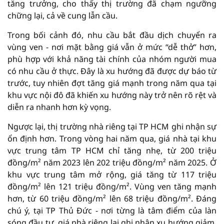
tăng trưởng, cho thấy thị trường đã chạm ngưỡng
chững lại, cả về cung lẫn cầu.
Trong bối cảnh đó, nhu cầu bắt đầu dịch chuyển ra
vùng ven - nơi mặt bằng giá vẫn ở mức “dễ thở” hơn,
phù hợp với khả năng tài chính của nhóm người mua
có nhu cầu ở thực. Đây là xu hướng đã được dự báo từ
trước, tuy nhiên đợt tăng giá mạnh trong năm qua tại
khu vực nội đô đã khiến xu hướng này trở nên rõ rệt và
diễn ra nhanh hơn kỳ vọng.
Ngược lại, thị trường nhà riêng tại TP HCM ghi nhận sự
ổn định hơn. Trong vòng hai năm qua, giá nhà tại khu
vực trung tâm TP HCM chỉ tăng nhẹ, từ 200 triệu
đồng/m² năm 2023 lên 202 triệu đồng/m² năm 2025. Ở
khu vực trung tâm mở rộng, giá tăng từ 117 triệu
đồng/m² lên 121 triệu đồng/m². Vùng ven tăng mạnh
hơn, từ 60 triệu đồng/m² lên 68 triệu đồng/m². Đáng
chú ý, tại TP Thủ Đức - nơi từng là tâm điểm của làn
sóng đầu tư, giá nhà riêng lại ghi nhận xu hướng giảm,