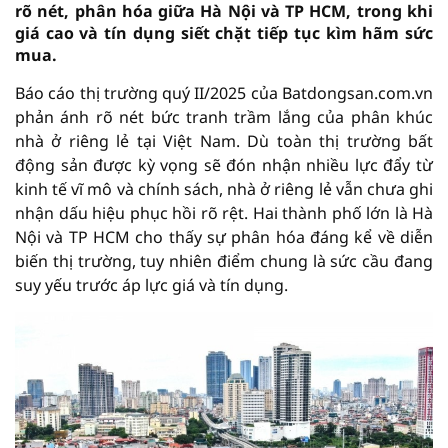
rõ nét, phân hóa giữa Hà Nội và TP HCM, trong khi
giá cao và tín dụng siết chặt tiếp tục kìm hãm sức
mua.
Báo cáo thị trường quý II/2025 của Batdongsan.com.vn
phản ánh rõ nét bức tranh trầm lắng của phân khúc
nhà ở riêng lẻ tại Việt Nam. Dù toàn thị trường bất
động sản được kỳ vọng sẽ đón nhận nhiều lực đẩy từ
kinh tế vĩ mô và chính sách, nhà ở riêng lẻ vẫn chưa ghi
nhận dấu hiệu phục hồi rõ rệt. Hai thành phố lớn là Hà
Nội và TP HCM cho thấy sự phân hóa đáng kể về diễn
biến thị trường, tuy nhiên điểm chung là sức cầu đang
suy yếu trước áp lực giá và tín dụng.