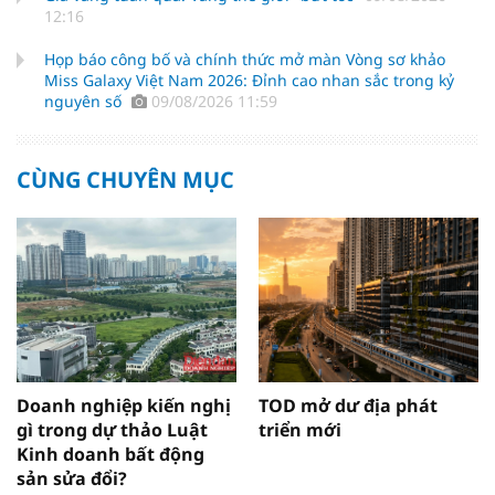
12:16
Họp báo công bố và chính thức mở màn Vòng sơ khảo
Miss Galaxy Việt Nam 2026: Đỉnh cao nhan sắc trong kỷ
nguyên số
09/08/2026 11:59
CÙNG CHUYÊN MỤC
Doanh nghiệp kiến nghị
TOD mở dư địa phát
gì trong dự thảo Luật
triển mới
Kinh doanh bất động
sản sửa đổi?