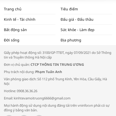
WORLDBANK DỰ BÁO KINH TẾ VIỆT
NAM NĂM 2024 VÀ NĂM 2025 | NHỊP
Trang chủ
Tiêu điểm
ĐẬP THỊ TRƯỜNG #62
Kinh tế - Tài chính
Đấu giá - Đấu thầu
Bất động sản
Sức khỏe - Làm đẹp
Tọa đàm “Xúc tiến thương mại: Khơi
Đời sống
Địa phương
thông đầu ra cho sản phẩm OCOP”
Giấy phép hoạt động số: 3100/GP-TTĐT, ngày 07/09/2021 do Sở Thông
tin và Truyền thông Hà Nội cấp
Đơn vị chủ quản:
CTCP THÔNG TIN TRUNG ƯƠNG
Phụ trách nội dung:
Phạm Tuấn Anh
Bác sĩ tư vấn cách phòng tránh bệnh
Văn phòng giao dịch: Số 112 phố Trung Kính, Yên Hòa, Cầu Giấy, Hà
đường hô hấp trong thời tiết giao mùa
Nội
Hotline: 0908.36.36.26
Email: kinhtevamoitruong6666@gmail.com
Mọi hành động sử dụng nội dung đăng tải trên vninfor.vn phải có sự
đồng ý bằng văn bản.