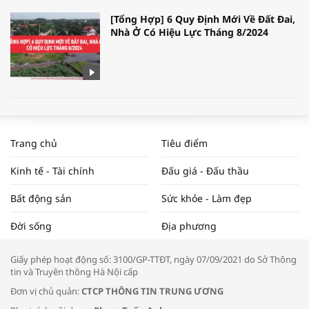
[Tổng Hợp] 6 Quy Định Mới Về Đất Đai,
Nhà Ở Có Hiệu Lực Tháng 8/2024
WORLDBANK DỰ BÁO KINH TẾ VIỆT
NAM NĂM 2024 VÀ NĂM 2025 | NHỊP
Trang chủ
Tiêu điểm
ĐẬP THỊ TRƯỜNG #62
Kinh tế - Tài chính
Đấu giá - Đấu thầu
Bất động sản
Sức khỏe - Làm đẹp
Tọa đàm “Xúc tiến thương mại: Khơi
Đời sống
Địa phương
thông đầu ra cho sản phẩm OCOP”
Giấy phép hoạt động số: 3100/GP-TTĐT, ngày 07/09/2021 do Sở Thông
tin và Truyền thông Hà Nội cấp
Đơn vị chủ quản:
CTCP THÔNG TIN TRUNG ƯƠNG