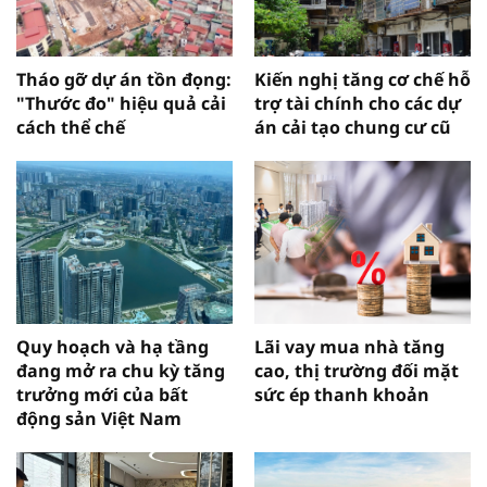
Tháo gỡ dự án tồn đọng:
Kiến nghị tăng cơ chế hỗ
"Thước đo" hiệu quả cải
trợ tài chính cho các dự
cách thể chế
án cải tạo chung cư cũ
Quy hoạch và hạ tầng
Lãi vay mua nhà tăng
đang mở ra chu kỳ tăng
cao, thị trường đối mặt
trưởng mới của bất
sức ép thanh khoản
động sản Việt Nam